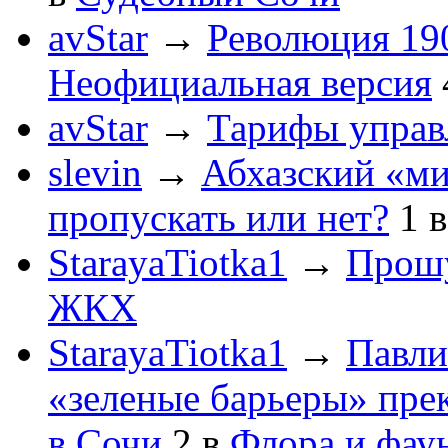
avStar
→
Революция 190
Неофициальная версия
avStar
→
Тарифы упра
slevin
→
Абхазский «ми
пропускать или нет?
1
StarayaTiotka1
→
Прошу
ЖКХ
StarayaTiotka1
→
Павли
«зеленые барьеры» пре
в Сочи
2
в
Флора и фау