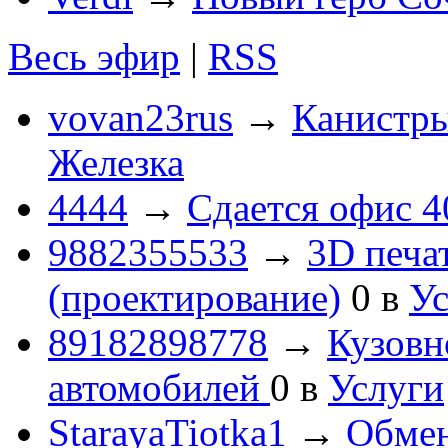
Весь эфир
|
RSS
vovan23rus
→
Канистры
Железка
4444
→
Сдается офис 4
9882355533
→
3D печа
(проектирование)
0
в
Ус
89182898778
→
Кузовн
автомобилей
0
в
Услуги
StarayaTiotka1
→
Обмен