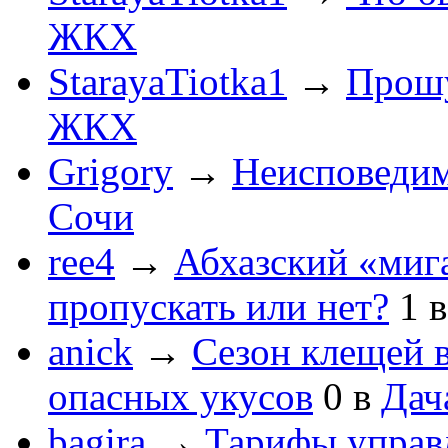
ЖКХ
StarayaTiotka1
→
Прошу
ЖКХ
Grigory
→
Неисповеди
Сочи
ree4
→
Абхазский «мига
пропускать или нет?
1
anick
→
Сезон клещей в
опасных укусов
0
в
Дач
bagira
→
Тарифы управ