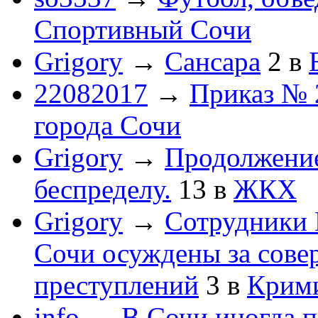
Спортивный Сочи
Grigory
→
Сансара
2
в
22082017
→
Приказ № 
города Сочи
Grigory
→
Продолжени
беспределу.
13
в
ЖКХ
Grigory
→
Сотрудники 
Сочи осуждены за сов
преступлений
3
в
Крим
info
→
В Сочи иногда п