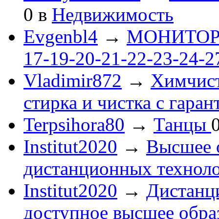
0
в
Недвижимость
Evgenbl4
→
МОНИТОРЫ 
17-19-20-21-22-23-24-
Vladimir872
→
Химчист
стирка и чистка с гаран
Terpsihora80
→
Танцы
Institut2020
→
Высшее 
дистанционных технол
Institut2020
→
Дистанц
доступное высшее обра