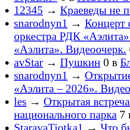
12345
→
Краеведы не 
snarodnyn1
→
Концерт 
оркестра РДК «Аэлита
«Аэлита». Видеоочерк.
avStar
→
Пушкин
0
в
Бл
snarodnyn1
→
Открытие
«Аэлита – 2026». Видео
les
→
Открытая встреча
национального парка
7
StarayaTiotka1
→
Что б