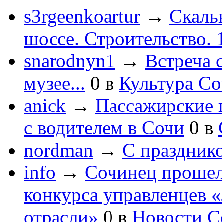
s3rgeenkoartur
→
Скаль
шоссе. Строительство. 
snarodnyn1
→
Встреча 
музее...
0
в
Культура С
anick
→
Пассажирские п
с водителем в Сочи
0
в
nordman
→
С праздник
info
→
Сочинец прошел
конкурса управленцев 
отрасли»
0
в
Новости С