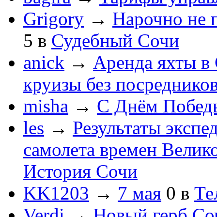
Grigory
→
Нарочно не 
5
в
Судебный Сочи
anick
→
Аренда яхты в 
круизы без посреднико
misha
→
С Днём Побед
les
→
Результаты экспе
самолета времен Велик
История Сочи
KK1203
→
7 мая
0
в
Те
Verdi
→
Новый герб Со