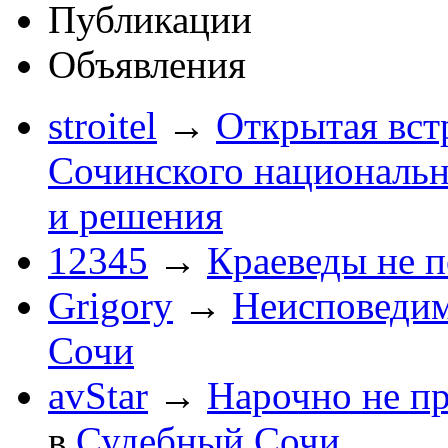
Публикации
Объявления
stroitel
→
Открытая вст
Сочинского национальн
и решения
12345
→
Краеведы не 
Grigory
→
Неисповеди
Сочи
avStar
→
Нарочно не п
в
Судебный Сочи