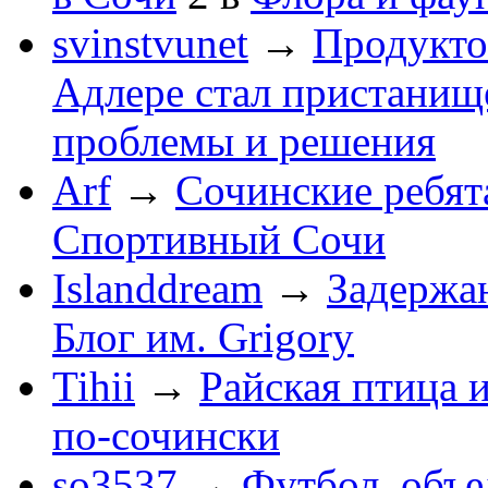
svinstvunet
→
Продукто
Адлере стал пристанище
проблемы и решения
Arf
→
Сочинские ребят
Спортивный Сочи
Islanddream
→
Задержа
Блог им. Grigory
Tihii
→
Райская птица 
по-cочински
so3537
→
Футбол, объ