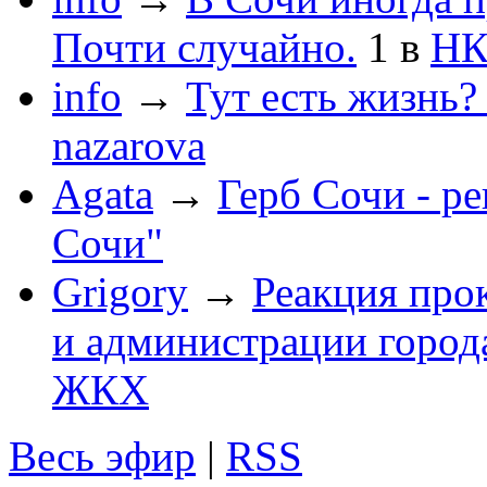
Почти случайно.
1
в
НК
info
→
Тут есть жизнь?
nazarova
Agata
→
Герб Сочи - р
Сочи"
Grigory
→
Реакция про
и администрации город
ЖКХ
Весь эфир
|
RSS