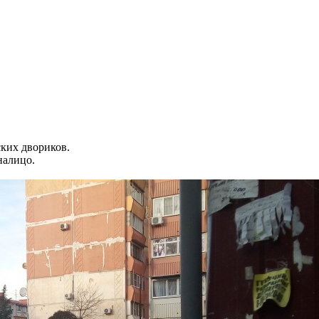
ких двориков.
алицо.