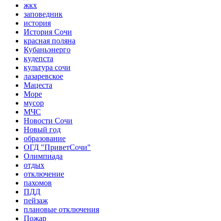
жкх
заповедник
история
История Сочи
красная поляна
Кубаньэнерго
кудепста
культура сочи
лазаревское
Мацеста
Море
мусор
МЧС
Новости Сочи
Новый год
образование
ОГД "ПриветСочи"
Олимпиада
отдых
отключение
пахомов
ПДД
пейзаж
плановые отключения
Пожар