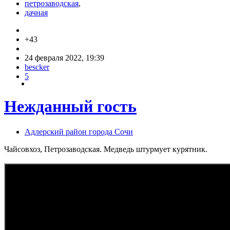
петрозаводская
,
дачная
+43
24 февраля 2022, 19:39
bescker
5
Нежданный гость
Адлерский район города Сочи
Чайсовхоз, Петрозаводская. Медведь штурмует курятник.