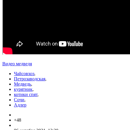
Видео медведя
Чайсовхоз
,
Петрозаводская
,
Медведь
,
курятник
,
котики спят
,
Сочи
,
Адлер
+48