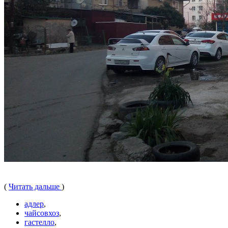
(
Читать дальше
)
адлер
,
чайсовхоз
,
гастелло
,