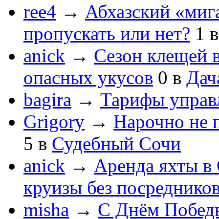
ree4
→
Абхазский «мига
пропускать или нет?
1
anick
→
Сезон клещей в
опасных укусов
0
в
Дач
bagira
→
Тарифы управ
Grigory
→
Нарочно не 
5
в
Судебный Сочи
anick
→
Аренда яхты в 
круизы без посреднико
misha
→
С Днём Побед