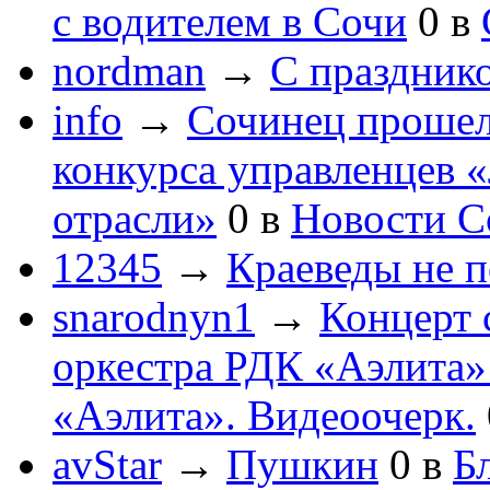
с водителем в Сочи
0
в
nordman
→
С праздник
info
→
Сочинец прошел
конкурса управленцев 
отрасли»
0
в
Новости С
12345
→
Краеведы не 
snarodnyn1
→
Концерт 
оркестра РДК «Аэлита
«Аэлита». Видеоочерк.
avStar
→
Пушкин
0
в
Бл