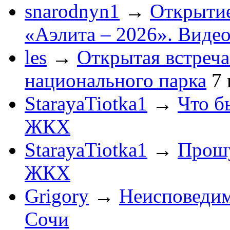
snarodnyn1
→
Открытие
«Аэлита – 2026». Видео
les
→
Открытая встреча
национального парка
7
StarayaTiotka1
→
Что б
ЖКХ
StarayaTiotka1
→
Прошу
ЖКХ
Grigory
→
Неисповеди
Сочи