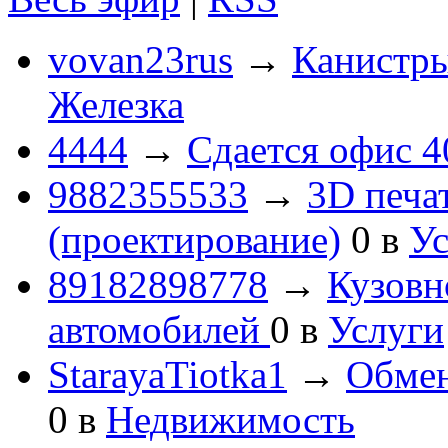
vovan23rus
→
Канистры
Железка
4444
→
Сдается офис 4
9882355533
→
3D печа
(проектирование)
0
в
Ус
89182898778
→
Кузовн
автомобилей
0
в
Услуги
StarayaTiotka1
→
Обмен
0
в
Недвижимость