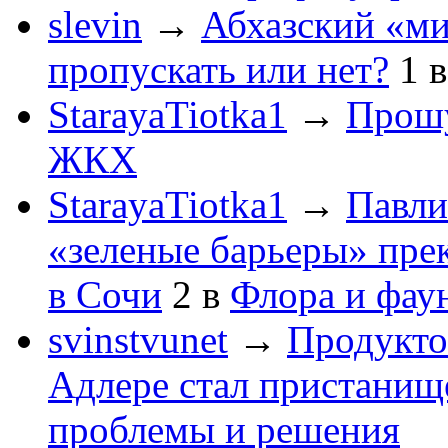
slevin
→
Абхазский «ми
пропускать или нет?
1
StarayaTiotka1
→
Прошу
ЖКХ
StarayaTiotka1
→
Павли
«зеленые барьеры» пре
в Сочи
2
в
Флора и фау
svinstvunet
→
Продукто
Адлере стал пристанище
проблемы и решения