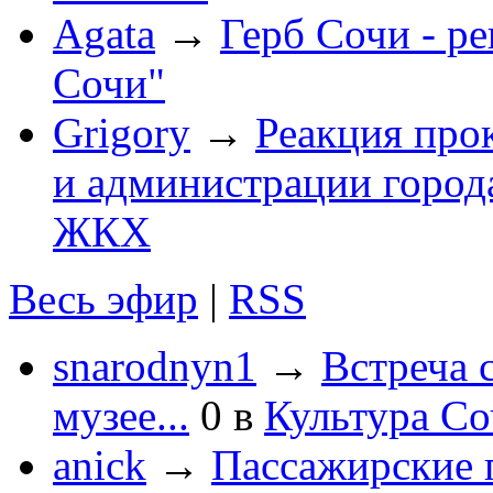
Agata
→
Герб Сочи - р
Сочи"
Grigory
→
Реакция про
и администрации город
ЖКХ
Весь эфир
|
RSS
snarodnyn1
→
Встреча 
музее...
0
в
Культура С
anick
→
Пассажирские п