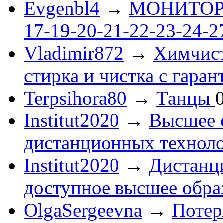
Evgenbl4
→
МОНИТОРЫ 
17-19-20-21-22-23-24-
Vladimir872
→
Химчист
стирка и чистка с гаран
Terpsihora80
→
Танцы
Institut2020
→
Высшее 
дистанционных технол
Institut2020
→
Дистанц
доступное высшее обра
OlgaSergeevna
→
Потеря