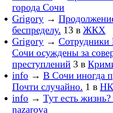
города Сочи
Grigory
→
Продолжени
беспределу.
13
в
ЖКХ
Grigory
→
Сотрудники 
Сочи осуждены за сов
преступлений
3
в
Крим
info
→
В Сочи иногда п
Почти случайно.
1
в
НК
info
→
Тут есть жизнь?
nazarova