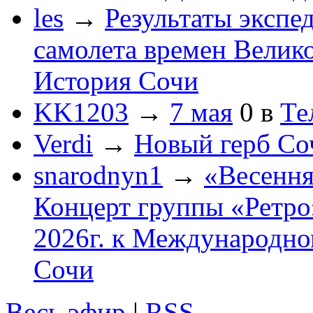
les
→
Результаты экспе
самолета времен Велик
История Сочи
KK1203
→
7 мая
0
в
Те
Verdi
→
Новый герб Со
snarodnyn1
→
«Весення
Концерт группы «Ретро»
2026г. к Международно
Сочи
Весь эфир
|
RSS