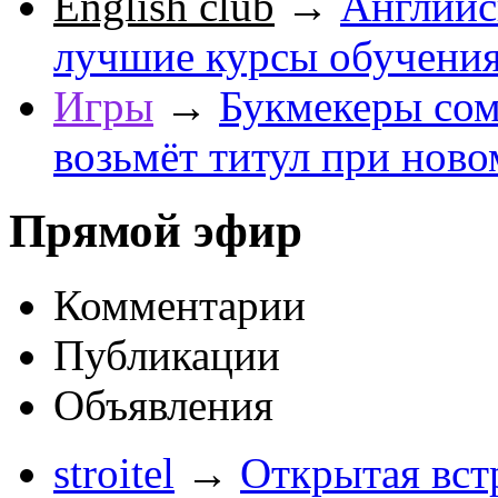
English club
→
Английс
лучшие курсы обучени
Игры
→
Букмекеры сом
возьмёт титул при ново
Прямой эфир
Комментарии
Публикации
Объявления
stroitel
→
Открытая вст