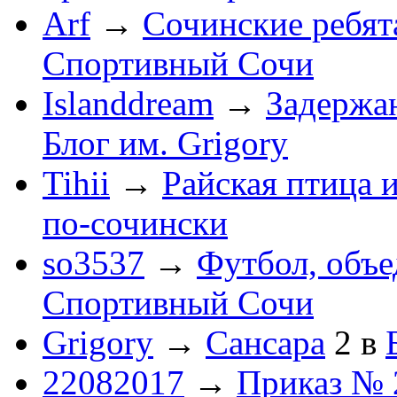
Arf
→
Сочинские ребят
Спортивный Сочи
Islanddream
→
Задержа
Блог им. Grigory
Tihii
→
Райская птица 
по-cочински
so3537
→
Футбол, объ
Спортивный Сочи
Grigory
→
Сансара
2
в
22082017
→
Приказ № 