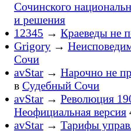
Сочинского национальн
и решения
12345
→
Краеведы не 
Grigory
→
Неисповеди
Сочи
avStar
→
Нарочно не п
в
Судебный Сочи
avStar
→
Революция 190
Неофициальная версия
avStar
→
Тарифы упра