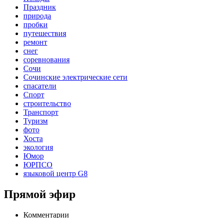
Праздник
природа
пробки
путешествия
ремонт
снег
соревнования
Сочи
Сочинские электрические сети
спасатели
Спорт
строительство
Транспорт
Туризм
фото
Хоста
экология
Юмор
ЮРПСО
языковой центр G8
Прямой эфир
Комментарии