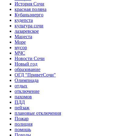
История Сочи
красная поляна
Кубаньэнерго
кудепста
культура сочи
лазаревское
Мацеста
Море
мусор
МЧС
Новости Сочи
Новый год
образование
ОГД "ПриветСочи"
Олимпиада
отдых
отключение
пахомов
ПДД
пейзаж
плановые отключения
Пожар
полиция
помощь
Походы