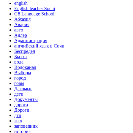
english
English teacher Sochi
G8 Language School
Абхазия
Авария
авто
Адлер
Администрация
английский язык в Сочи
Беспредел
Бытха
вода
Водоканал
Выборы
город
горы
Дагомыс
дети
Документы
дорога
Дороги
дтп
жкх
заповедник
история