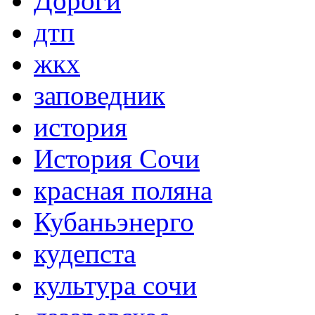
Дороги
дтп
жкх
заповедник
история
История Сочи
красная поляна
Кубаньэнерго
кудепста
культура сочи