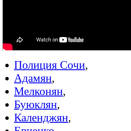
Полиция Сочи
,
Адамян
,
Мелконян
,
Буюклян
,
Календжян
,
Ерченко
,