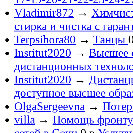
Vladimir872
→
Химчист
стирка и чистка с гаран
Terpsihora80
→
Танцы
Institut2020
→
Высшее 
дистанционных технол
Institut2020
→
Дистанц
доступное высшее обра
OlgaSergeevna
→
Потеря
villa
→
Помощь фронту
сетей в Сочи
0
в
Услуги