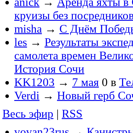
anick
→
Аренда яхты в 
круизы без посреднико
misha
→
С Днём Побед
les
→
Результаты экспе
самолета времен Велик
История Сочи
KK1203
→
7 мая
0
в
Те
Verdi
→
Новый герб Со
Весь эфир
|
RSS
vovan23rus
→
Канистры