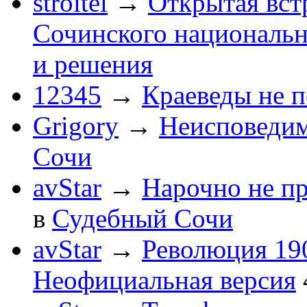
stroitel
→
Открытая вст
Сочинского национальн
и решения
12345
→
Краеведы не 
Grigory
→
Неисповеди
Сочи
avStar
→
Нарочно не п
в
Судебный Сочи
avStar
→
Революция 190
Неофициальная версия