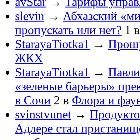
avStar
→
Тарифы упра
slevin
→
Абхазский «ми
пропускать или нет?
1
StarayaTiotka1
→
Прошу
ЖКХ
StarayaTiotka1
→
Павли
«зеленые барьеры» пре
в Сочи
2
в
Флора и фау
svinstvunet
→
Продукто
Адлере стал пристанище