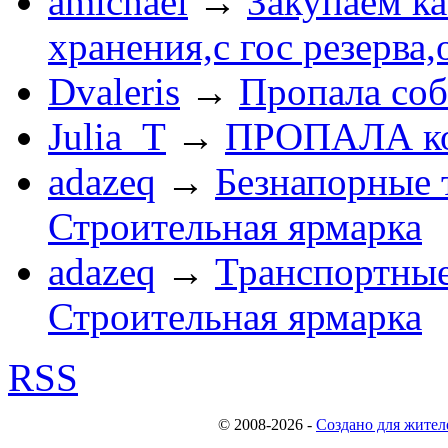
amichael
→
Закупаем к
хранения,с гос резерва,
Dvaleris
→
Пропала соб
Julia_T
→
ПРОПАЛА к
adazeq
→
Безнапорные 
Строительная ярмарка
adazeq
→
Транспортные
Строительная ярмарка
RSS
© 2008-2026
-
Создано для жител