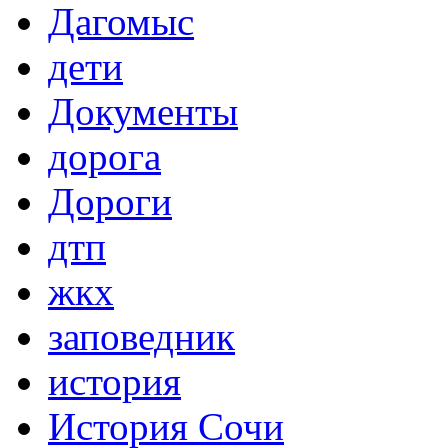
Дагомыс
дети
Документы
дорога
Дороги
дтп
жкх
заповедник
история
История Сочи