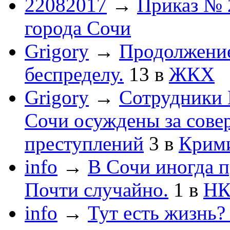
22082017
→
Приказ № 
города Сочи
Grigory
→
Продолжени
беспределу.
13
в
ЖКХ
Grigory
→
Сотрудники 
Сочи осуждены за сов
преступлений
3
в
Крим
info
→
В Сочи иногда п
Почти случайно.
1
в
НК
info
→
Тут есть жизнь?