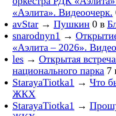
оркестра РДК «Аэлита
«Аэлита». Видеоочерк.
avStar
→
Пушкин
0
в
Бл
snarodnyn1
→
Открытие
«Аэлита – 2026». Видео
les
→
Открытая встреча
национального парка
7
StarayaTiotka1
→
Что б
ЖКХ
StarayaTiotka1
→
Прошу