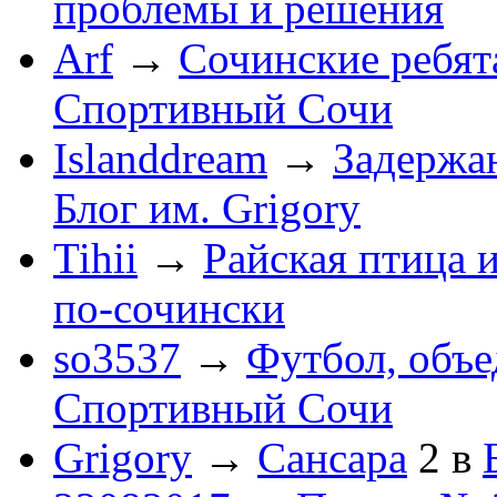
проблемы и решения
Arf
→
Сочинские ребят
Спортивный Сочи
Islanddream
→
Задержа
Блог им. Grigory
Tihii
→
Райская птица 
по-cочински
so3537
→
Футбол, объ
Спортивный Сочи
Grigory
→
Сансара
2
в