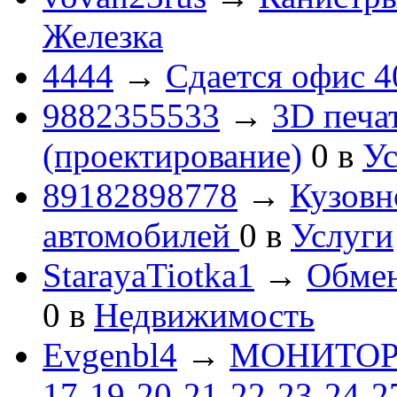
Железка
4444
→
Сдается офис 4
9882355533
→
3D печа
(проектирование)
0
в
Ус
89182898778
→
Кузовн
автомобилей
0
в
Услуги
StarayaTiotka1
→
Обмен
0
в
Недвижимость
Evgenbl4
→
МОНИТОРЫ 
17-19-20-21-22-23-24-