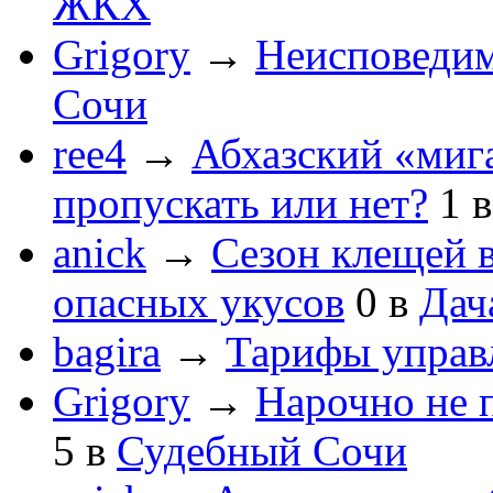
ЖКХ
Grigory
→
Неисповеди
Сочи
ree4
→
Абхазский «мига
пропускать или нет?
1
anick
→
Сезон клещей в
опасных укусов
0
в
Дач
bagira
→
Тарифы управ
Grigory
→
Нарочно не 
5
в
Судебный Сочи