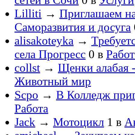
Lilliti
→
Приглашаем на
Саморазвития и досуга
alisakoteyka
→
Требует
села Прогресс
0
в
Работ
collst
→
Щенки алабая -
Животный мир
Scpo
→
В Колледж при
Работа
Jack
→
Мотоцикл
1
в
А