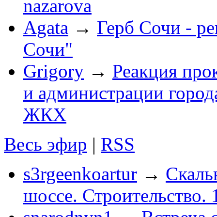
nazarova
Agata
→
Герб Сочи - р
Сочи"
Grigory
→
Реакция про
и администрации город
ЖКХ
Весь эфир
|
RSS
s3rgeenkoartur
→
Скаль
шоссе. Строительство. 