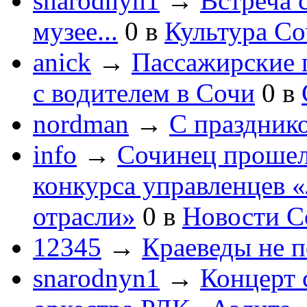
snarodnyn1
→
Встреча 
музее...
0
в
Культура С
anick
→
Пассажирские п
с водителем в Сочи
0
в
nordman
→
С праздник
info
→
Сочинец прошел
конкурса управленцев 
отрасли»
0
в
Новости С
12345
→
Краеведы не 
snarodnyn1
→
Концерт 