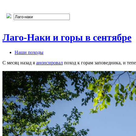
Лаго-Наки и горы в сентябре
Наши походы
С месяц назад я
анонсировал
поход к горам заповедника, и теп