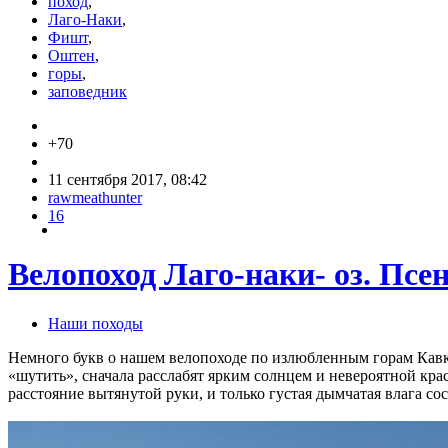
поход
,
Лаго-Наки
,
Фишт
,
Оштен
,
горы
,
заповедник
+70
11 сентября 2017, 08:42
rawmeathunter
16
Велопоход Лаго-наки- оз. Псе
Наши походы
Немного букв о нашем велопоходе по излюбленным горам Кавказ
«шутить», сначала расслабят ярким солнцем и невероятной кра
расстояние вытянутой руки, и только густая дымчатая влага со