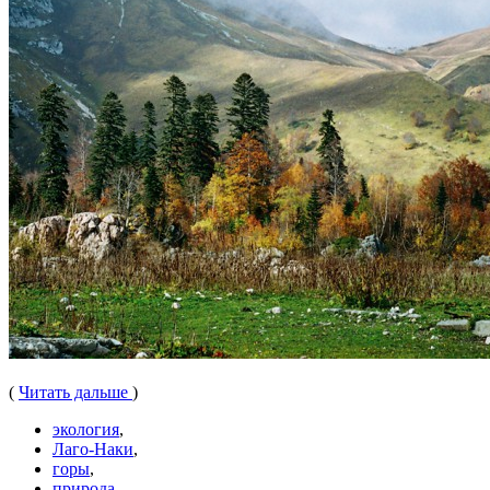
(
Читать дальше
)
экология
,
Лаго-Наки
,
горы
,
природа