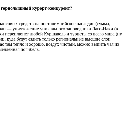
ли горнолыжный курорт-конкурент?
нансовых средств на постолимпийское наследие (сумма,
дали — уничтожение уникального заповедника Лаго-Наки (в
ки переплюнет любой Куршавель и туристы со всего мира (ну
иц, куда будут ездить только региональные высшие слои
ас там тепло и хорошо, воздух чистый, можно выпить чая из
 медленная погибель.