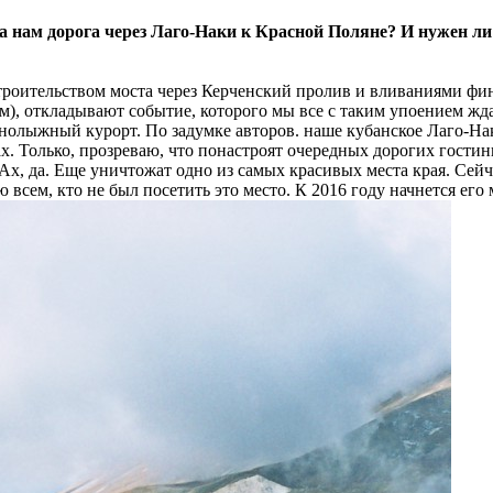
жна нам дорога через Лаго-Наки к Красной Поляне? И нужен 
строительством моста через Керченский пролив и вливаниями фи
м), откладывают событие, которого мы все с таким упоением ж
нолыжный курорт. По задумке авторов. наше кубанское Лаго-На
х. Только, прозреваю, что понастроят очередных дорогих гостин
х, да. Еще уничтожат одно из самых красивых места края. Сейч
 всем, кто не был посетить это место. К 2016 году начнется его