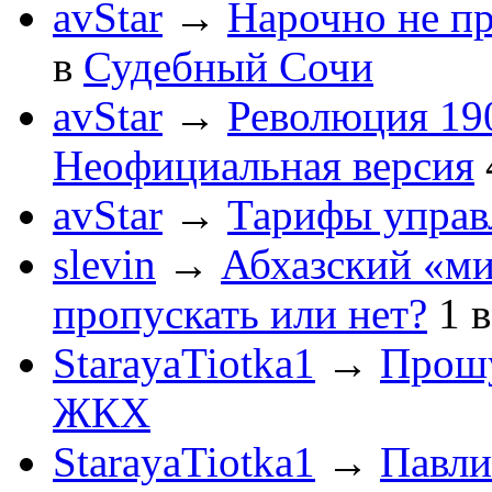
avStar
→
Нарочно не п
в
Судебный Сочи
avStar
→
Революция 190
Неофициальная версия
avStar
→
Тарифы упра
slevin
→
Абхазский «ми
пропускать или нет?
1
StarayaTiotka1
→
Прошу
ЖКХ
StarayaTiotka1
→
Павли