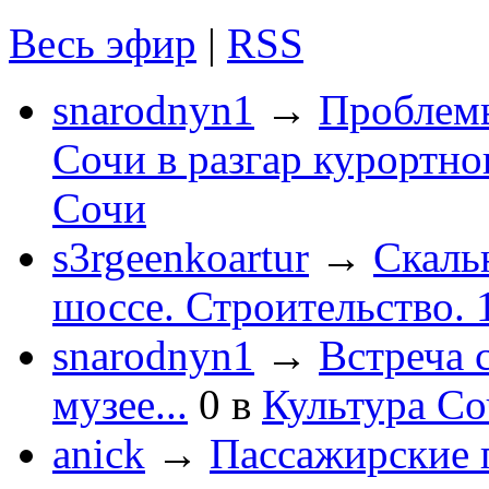
Весь эфир
|
RSS
snarodnyn1
→
Проблемы
Сочи в разгар курортног
Сочи
s3rgeenkoartur
→
Скаль
шоссе. Строительство. 
snarodnyn1
→
Встреча 
музее...
0
в
Культура С
anick
→
Пассажирские п