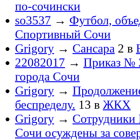
по-cочински
so3537
→
Футбол, объ
Спортивный Сочи
Grigory
→
Сансара
2
в
22082017
→
Приказ № 
города Сочи
Grigory
→
Продолжени
беспределу.
13
в
ЖКХ
Grigory
→
Сотрудники 
Сочи осуждены за сов