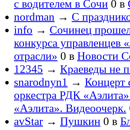
с водителем в Сочи
0
в
nordman
→
С праздник
info
→
Сочинец прошел
конкурса управленцев 
отрасли»
0
в
Новости С
12345
→
Краеведы не 
snarodnyn1
→
Концерт 
оркестра РДК «Аэлита
«Аэлита». Видеоочерк.
avStar
→
Пушкин
0
в
Бл