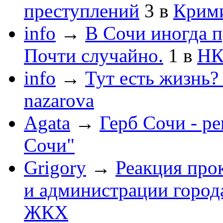
преступлений
3
в
Крим
info
→
В Сочи иногда п
Почти случайно.
1
в
НК
info
→
Тут есть жизнь?
nazarova
Agata
→
Герб Сочи - р
Сочи"
Grigory
→
Реакция про
и администрации город
ЖКХ