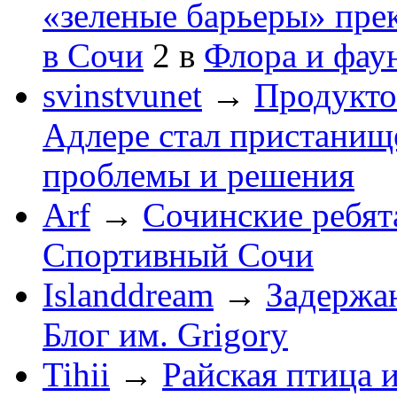
«зеленые барьеры» пре
в Сочи
2
в
Флора и фау
svinstvunet
→
Продукто
Адлере стал пристанище
проблемы и решения
Arf
→
Сочинские ребят
Спортивный Сочи
Islanddream
→
Задержа
Блог им. Grigory
Tihii
→
Райская птица 