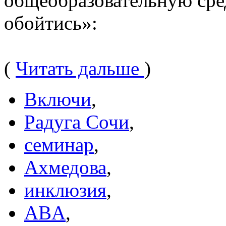
общеобразовательную сре
обойтись»:
(
Читать дальше
)
Включи
,
Радуга Сочи
,
семинар
,
Ахмедова
,
инклюзия
,
ABA
,