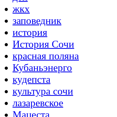
жкх
заповедник
история
История Сочи
красная поляна
Кубаньэнерго
кудепста
культура сочи
лазаревское
Мацеста