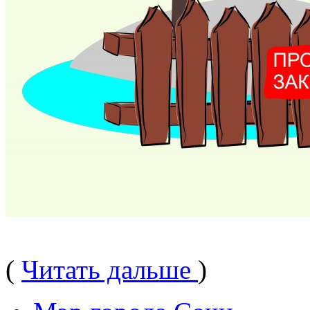
(
Читать дальше
)