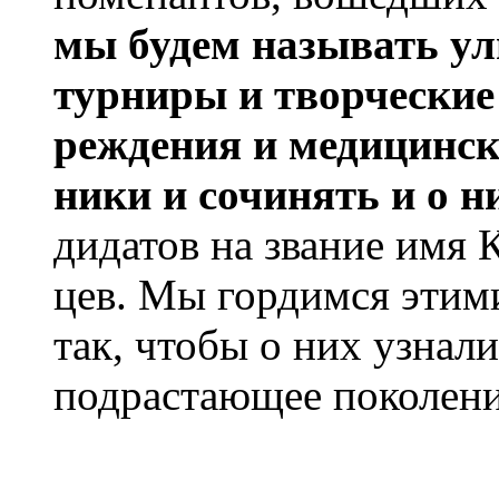
мы бу­дем на­зы­вать у
тур­ни­ры и твор­ческие
режде­ния и ме­ди­цин­с
ни­ки и со­чи­нять и о н
ди­да­тов на зва­ние имя К
цев. Мы гор­димся эти­м
так, что­бы о них уз­на­ли
под­раста­ющее по­ко­ле­н