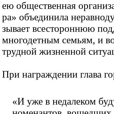
ею об­щес­твен­ная ор­га­ни
ра» объ­еди­ни­ла не­рав­но­
зы­ва­ет всес­то­рон­нюю под
мно­го­дет­ным семь­ям, и в
труд­ной жиз­ненной си­ту­а
При награждении глава г
«И уже в не­да­ле­ком бу­
но­ме­нан­тов, во­шед­ших