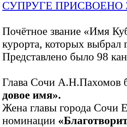
СУП­РУ­ГЕ ПРИС­ВО­ЕНО
Почётное зва­ние «Имя Ку­б
ку­рор­та, ко­то­рых выб­рал
Пред­став­ле­но бы­ло 98 кан­
Гла­ва Со­чи А.Н.Пахомов б
до­вое имя».
Жена главы города Сочи Еле
но­ми­на­ции
«Бла­гот­во­ри