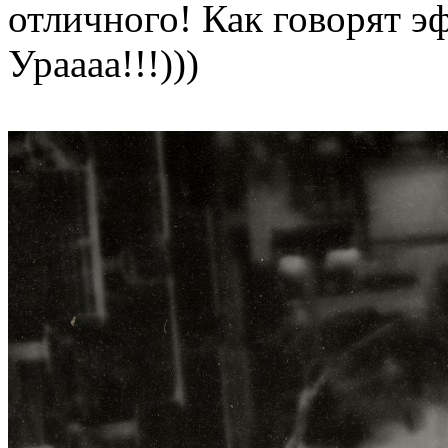
отличного! Как говорят э
Ураааа!!!)))