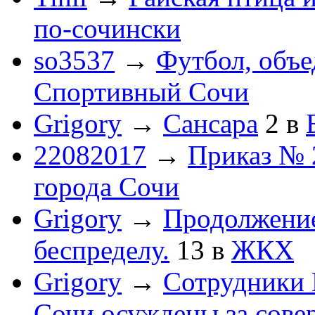
по-cочински
so3537
→
Футбол, объ
Спортивный Сочи
Grigory
→
Сансара
2
в
22082017
→
Приказ № 
города Сочи
Grigory
→
Продолжени
беспределу.
13
в
ЖКХ
Grigory
→
Сотрудники 
Сочи осуждены за сов