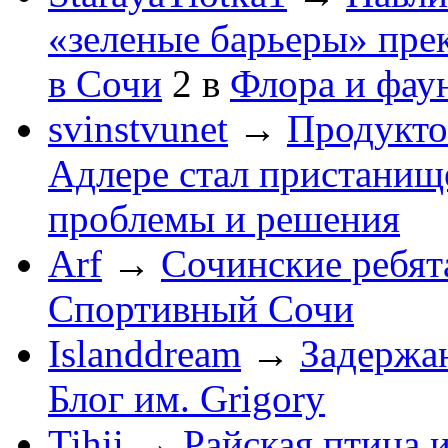
«зеленые барьеры» пре
в Сочи
2
в
Флора и фау
svinstvunet
→
Продукто
Адлере стал пристанище
проблемы и решения
Arf
→
Сочинские ребят
Спортивный Сочи
Islanddream
→
Задержа
Блог им. Grigory
Tihii
→
Райская птица 