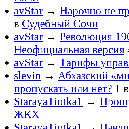
avStar
→
Нарочно не п
в
Судебный Сочи
avStar
→
Революция 190
Неофициальная версия
avStar
→
Тарифы упра
slevin
→
Абхазский «ми
пропускать или нет?
1
StarayaTiotka1
→
Прошу
ЖКХ
StarayaTiotka1
→
Павли