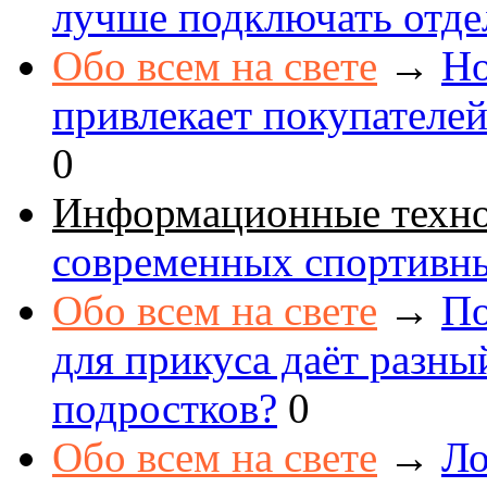
лучше подключать отде
Обо всем на свете
→
Но
привлекает покупателе
0
Информационные техн
современных спортивн
Обо всем на свете
→
По
для прикуса даёт разны
подростков?
0
Обо всем на свете
→
Ло