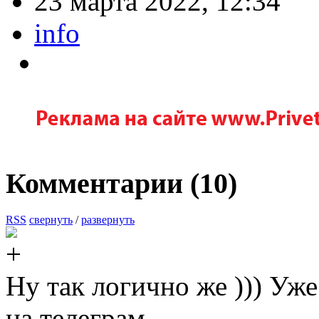
23 марта 2022, 12:34
info
Комментарии (
10
)
RSS
свернуть
/
развернуть
Ну так логично же ))) Уж
на телеграм.