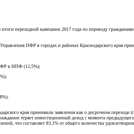
итоги переходной кампании 2017 года по переводу гражданами
е Управления ПФР в городах и районах Краснодарского края при
ПФР в НПФ (12,5%);
%);
8%).
рского края принимали заявления как о досрочном переходе (по
, гражданин теряет инвестиционный доход с момента предыдущег
влений, что составляет 83,1% от общего количества удовлетворен