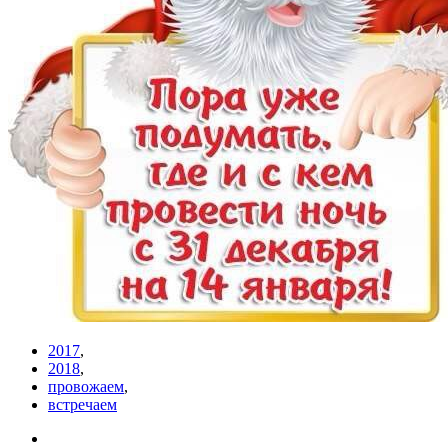
2017
,
2018
,
провожаем
,
встречаем