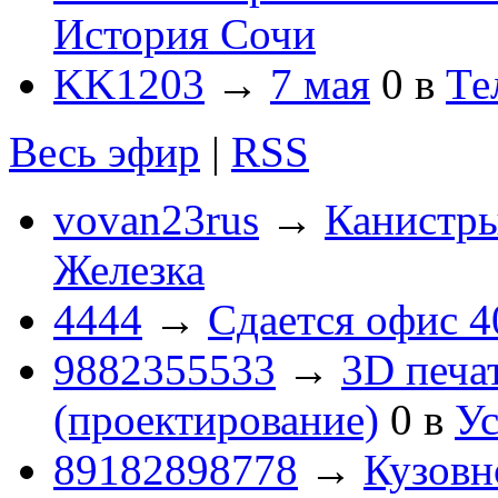
История Сочи
KK1203
→
7 мая
0
в
Те
Весь эфир
|
RSS
vovan23rus
→
Канистры
Железка
4444
→
Сдается офис 4
9882355533
→
3D печа
(проектирование)
0
в
Ус
89182898778
→
Кузовн