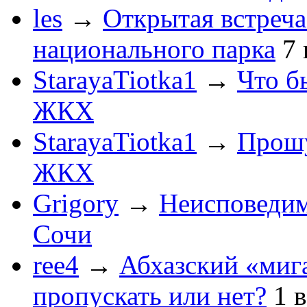
les
→
Открытая встреча
национального парка
7
StarayaTiotka1
→
Что б
ЖКХ
StarayaTiotka1
→
Прошу
ЖКХ
Grigory
→
Неисповеди
Сочи
ree4
→
Абхазский «мига
пропускать или нет?
1