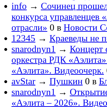
info
→
Сочинец прошел
конкурса управленцев 
отрасли»
0
в
Новости С
12345
→
Краеведы не 
snarodnyn1
→
Концерт 
оркестра РДК «Аэлита
«Аэлита». Видеоочерк.
avStar
→
Пушкин
0
в
Бл
snarodnyn1
→
Открытие
«Аэлита – 2026». Видео