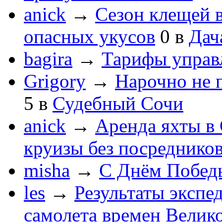
anick
→
Сезон клещей в
опасных укусов
0
в
Дач
bagira
→
Тарифы управ
Grigory
→
Нарочно не 
5
в
Судебный Сочи
anick
→
Аренда яхты в 
круизы без посреднико
misha
→
С Днём Побед
les
→
Результаты экспе
самолета времен Велик