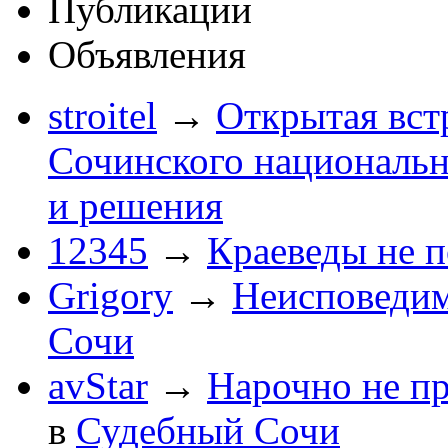
Публикации
Объявления
stroitel
→
Открытая вст
Сочинского национальн
и решения
12345
→
Краеведы не 
Grigory
→
Неисповеди
Сочи
avStar
→
Нарочно не п
в
Судебный Сочи