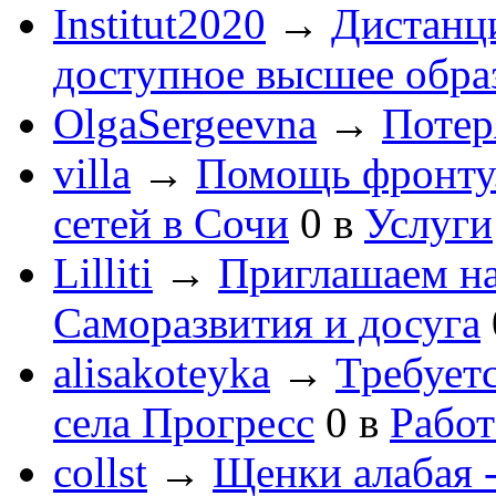
Institut2020
→
Дистанц
доступное высшее обра
OlgaSergeevna
→
Потеря
villa
→
Помощь фронту
сетей в Сочи
0
в
Услуги
Lilliti
→
Приглашаем на
Саморазвития и досуга
alisakoteyka
→
Требует
села Прогресс
0
в
Работ
collst
→
Щенки алабая -