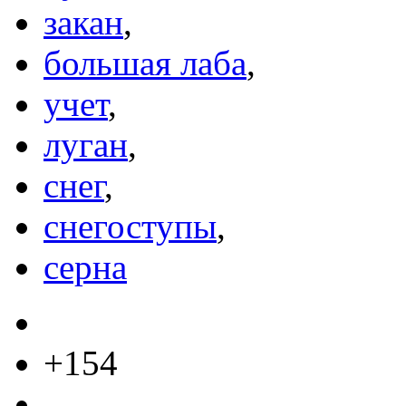
закан
,
большая лаба
,
учет
,
луган
,
снег
,
снегоступы
,
серна
+154