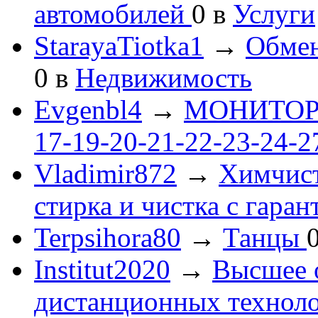
автомобилей
0
в
Услуги
StarayaTiotka1
→
Обмен
0
в
Недвижимость
Evgenbl4
→
МОНИТОРЫ 
17-19-20-21-22-23-24-
Vladimir872
→
Химчист
стирка и чистка с гаран
Terpsihora80
→
Танцы
Institut2020
→
Высшее 
дистанционных технол