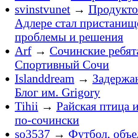
svinstvunet
→
Продукто
Адлере стал пристанище
проблемы и решения
Arf
→
Сочинские ребят
Спортивный Сочи
Islanddream
→
Задержа
Блог им. Grigory
Tihii
→
Райская птица 
по-cочински
so3537
→
Футбол, объ