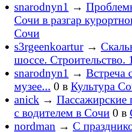
snarodnyn1
→
Проблемы
Сочи в разгар курортног
Сочи
s3rgeenkoartur
→
Скаль
шоссе. Строительство. 
snarodnyn1
→
Встреча 
музее...
0
в
Культура С
anick
→
Пассажирские п
с водителем в Сочи
0
в
nordman
→
С праздник