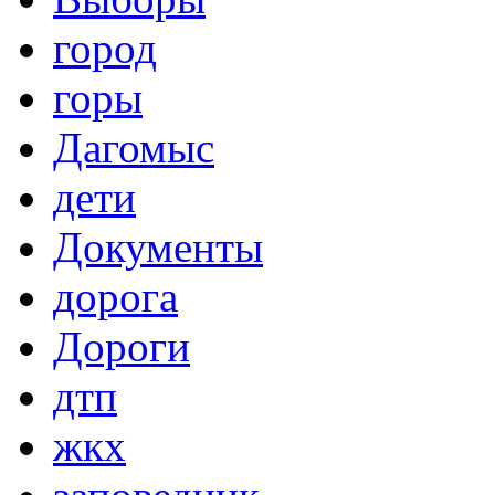
город
горы
Дагомыс
дети
Документы
дорога
Дороги
дтп
жкх