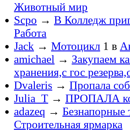
Животный мир
Scpo
→
В Колледж при
Работа
Jack
→
Мотоцикл
1
в
А
amichael
→
Закупаем к
хранения,с гос резерва,
Dvaleris
→
Пропала соб
Julia_T
→
ПРОПАЛА к
adazeq
→
Безнапорные 
Строительная ярмарка