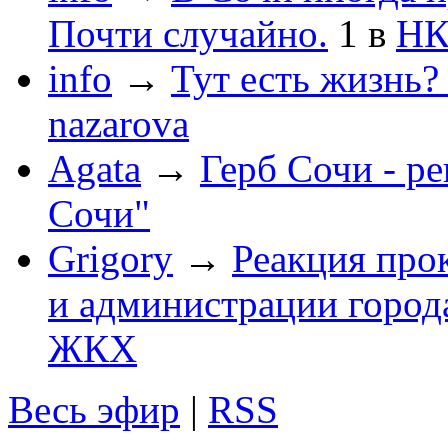
Почти случайно.
1
в
НК
info
→
Тут есть жизнь?
nazarova
Agata
→
Герб Сочи - р
Сочи"
Grigory
→
Реакция про
и администрации город
ЖКХ
Весь эфир
|
RSS