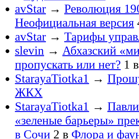
avStar
→
Революция 190
Неофициальная версия
avStar
→
Тарифы упра
slevin
→
Абхазский «ми
пропускать или нет?
1
StarayaTiotka1
→
Прошу
ЖКХ
StarayaTiotka1
→
Павли
«зеленые барьеры» пре
в Сочи
2
в
Флора и фау