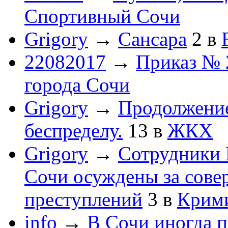
Спортивный Сочи
Grigory
→
Сансара
2
в
22082017
→
Приказ № 
города Сочи
Grigory
→
Продолжени
беспределу.
13
в
ЖКХ
Grigory
→
Сотрудники 
Сочи осуждены за сов
преступлений
3
в
Крим
info
→
В Сочи иногда п