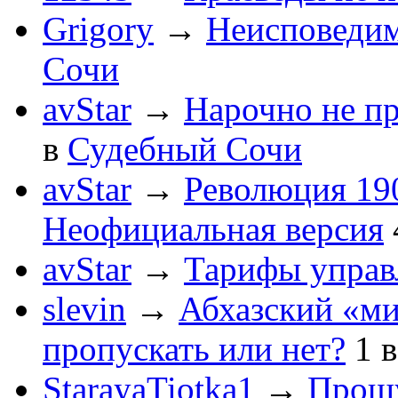
Grigory
→
Неисповеди
Сочи
avStar
→
Нарочно не п
в
Судебный Сочи
avStar
→
Революция 190
Неофициальная версия
avStar
→
Тарифы упра
slevin
→
Абхазский «ми
пропускать или нет?
1
StarayaTiotka1
→
Прошу