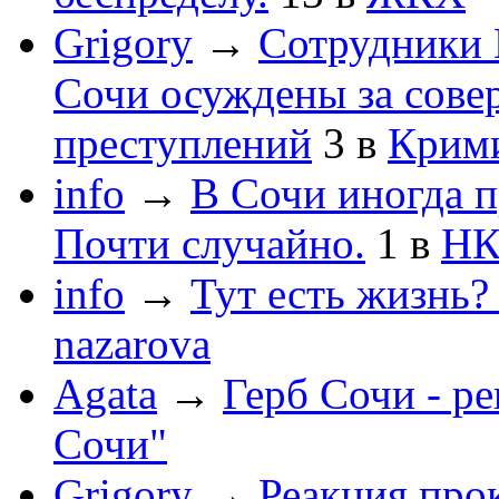
Grigory
→
Сотрудники 
Сочи осуждены за сов
преступлений
3
в
Крим
info
→
В Сочи иногда п
Почти случайно.
1
в
НК
info
→
Тут есть жизнь?
nazarova
Agata
→
Герб Сочи - р
Сочи"
Grigory
→
Реакция про