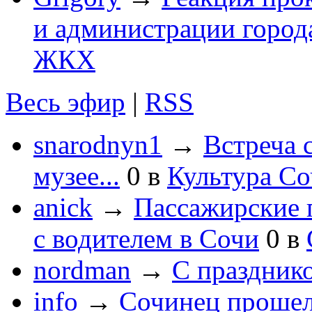
и администрации город
ЖКХ
Весь эфир
|
RSS
snarodnyn1
→
Встреча 
музее...
0
в
Культура С
anick
→
Пассажирские п
с водителем в Сочи
0
в
nordman
→
С праздник
info
→
Сочинец прошел