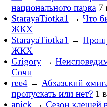
национального парка
7
StarayaTiotka1
→
Что б
ЖКХ
StarayaTiotka1
→
Прошу
ЖКХ
Grigory
→
Неисповеди
Сочи
ree4
→
Абхазский «мига
пропускать или нет?
1
anick
→
Сезон клещей в