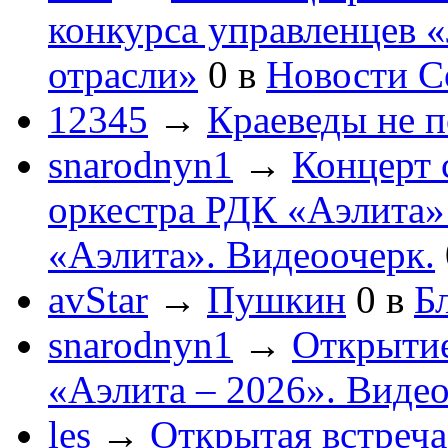
конкурса управленцев 
отрасли»
0
в
Новости С
12345
→
Краеведы не 
snarodnyn1
→
Концерт 
оркестра РДК «Аэлита
«Аэлита». Видеоочерк.
avStar
→
Пушкин
0
в
Бл
snarodnyn1
→
Открытие
«Аэлита – 2026». Видео
les
→
Открытая встреча