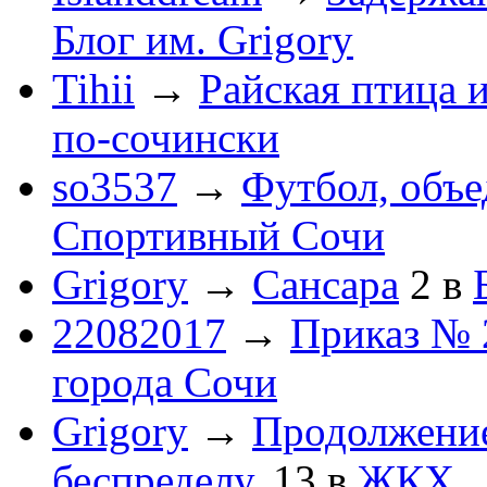
Блог им. Grigory
Tihii
→
Райская птица 
по-cочински
so3537
→
Футбол, объ
Спортивный Сочи
Grigory
→
Сансара
2
в
22082017
→
Приказ № 
города Сочи
Grigory
→
Продолжени
беспределу.
13
в
ЖКХ