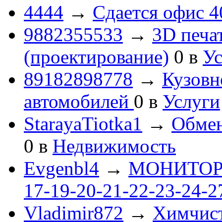
4444
→
Сдается офис 4
9882355533
→
3D печа
(проектирование)
0
в
Ус
89182898778
→
Кузовн
автомобилей
0
в
Услуги
StarayaTiotka1
→
Обмен
0
в
Недвижимость
Evgenbl4
→
МОНИТОРЫ 
17-19-20-21-22-23-24-
Vladimir872
→
Химчист