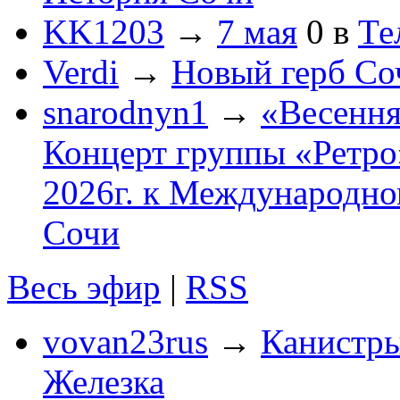
KK1203
→
7 мая
0
в
Те
Verdi
→
Новый герб Со
snarodnyn1
→
«Весення
Концерт группы «Ретро»
2026г. к Международно
Сочи
Весь эфир
|
RSS
vovan23rus
→
Канистры
Железка