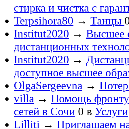
стирка и чистка с гаран
Terpsihora80
→
Танцы
Institut2020
→
Высшее 
дистанционных технол
Institut2020
→
Дистанц
доступное высшее обра
OlgaSergeevna
→
Потеря
villa
→
Помощь фронту
сетей в Сочи
0
в
Услуги
Lilliti
→
Приглашаем на