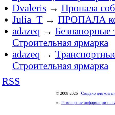
Dvaleris
→
Пропала соб
Julia_T
→
ПРОПАЛА к
adazeq
→
Безнапорные 
Строительная ярмарка
adazeq
→
Транспортные
Строительная ярмарка
RSS
© 2008-2026
-
Создано для жител
¤
-
Размещение информации на с