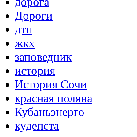
дорога
Дороги
дтп
жкх
заповедник
история
История Сочи
красная поляна
Кубаньэнерго
кудепста