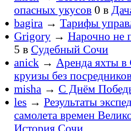
опасных укусов
0
в
Дач
bagira
→
Тарифы управ
Grigory
→
Нарочно не 
5
в
Судебный Сочи
anick
→
Аренда яхты в 
круизы без посреднико
misha
→
С Днём Побед
les
→
Результаты экспе
самолета времен Велик
История Сочи