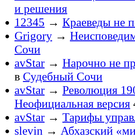
и решения
12345
→
Краеведы не 
Grigory
→
Неисповеди
Сочи
avStar
→
Нарочно не п
в
Судебный Сочи
avStar
→
Революция 190
Неофициальная версия
avStar
→
Тарифы упра
slevin
→
Абхазский «ми