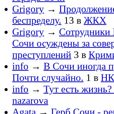
Grigory
→
Продолжени
беспределу.
13
в
ЖКХ
Grigory
→
Сотрудники 
Сочи осуждены за сов
преступлений
3
в
Крим
info
→
В Сочи иногда п
Почти случайно.
1
в
НК
info
→
Тут есть жизнь?
nazarova
Agata
→
Герб Сочи - р