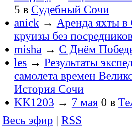
5
в
Судебный Сочи
anick
→
Аренда яхты в 
круизы без посреднико
misha
→
С Днём Побед
les
→
Результаты экспе
самолета времен Велик
История Сочи
KK1203
→
7 мая
0
в
Те
Весь эфир
|
RSS