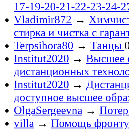
17-19-20-21-22-23-24-
Vladimir872
→
Химчист
стирка и чистка с гаран
Terpsihora80
→
Танцы
Institut2020
→
Высшее 
дистанционных технол
Institut2020
→
Дистанц
доступное высшее обра
OlgaSergeevna
→
Потеря
villa
→
Помощь фронту