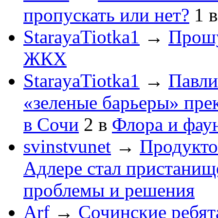
пропускать или нет?
1
StarayaTiotka1
→
Прошу
ЖКХ
StarayaTiotka1
→
Павли
«зеленые барьеры» пре
в Сочи
2
в
Флора и фау
svinstvunet
→
Продукто
Адлере стал пристанище
проблемы и решения
Arf
→
Сочинские ребят