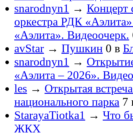
snarodnyn1
→
Концерт 
оркестра РДК «Аэлита
«Аэлита». Видеоочерк.
avStar
→
Пушкин
0
в
Бл
snarodnyn1
→
Открытие
«Аэлита – 2026». Видео
les
→
Открытая встреча
национального парка
7
StarayaTiotka1
→
Что б
ЖКХ