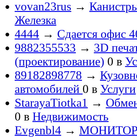
vovan23rus
→
Канистры
Железка
4444
→
Сдается офис 4
9882355533
→
3D печа
(проектирование)
0
в
Ус
89182898778
→
Кузовн
автомобилей
0
в
Услуги
StarayaTiotka1
→
Обмен
0
в
Недвижимость
Evgenbl4
→
МОНИТОРЫ 