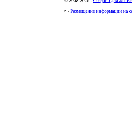
© 2008-2026
-
Создано для жител
¤
-
Размещение информации на с