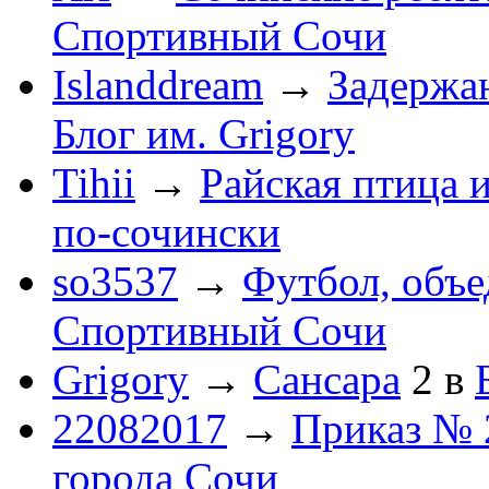
Спортивный Сочи
Islanddream
→
Задержа
Блог им. Grigory
Tihii
→
Райская птица 
по-cочински
so3537
→
Футбол, объ
Спортивный Сочи
Grigory
→
Сансара
2
в
22082017
→
Приказ № 
города Сочи