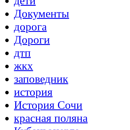
дети
Документы
дорога
Дороги
дтп
жкх
заповедник
история
История Сочи
красная поляна