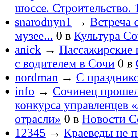
шоссе. Строительство. 
snarodnyn1
→
Встреча 
музее...
0
в
Культура С
anick
→
Пассажирские п
с водителем в Сочи
0
в
nordman
→
С праздник
info
→
Сочинец прошел
конкурса управленцев 
отрасли»
0
в
Новости С
12345
→
Краеведы не 