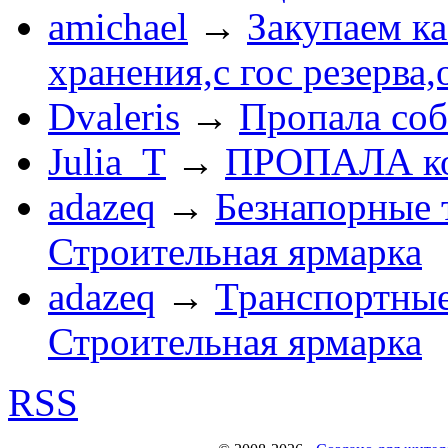
amichael
→
Закупаем к
хранения,с гос резерва,
Dvaleris
→
Пропала соб
Julia_T
→
ПРОПАЛА к
adazeq
→
Безнапорные 
Строительная ярмарка
adazeq
→
Транспортные
Строительная ярмарка
RSS