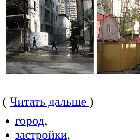
(
Читать дальше
)
город
,
застройки
,