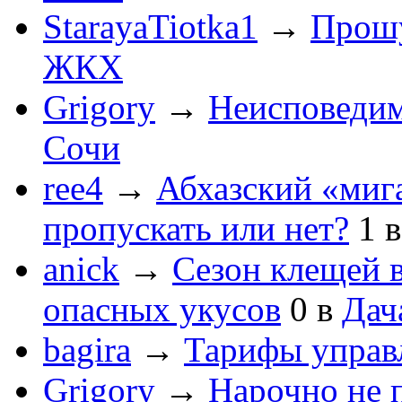
StarayaTiotka1
→
Прошу
ЖКХ
Grigory
→
Неисповеди
Сочи
ree4
→
Абхазский «мига
пропускать или нет?
1
anick
→
Сезон клещей в
опасных укусов
0
в
Дач
bagira
→
Тарифы управ
Grigory
→
Нарочно не 