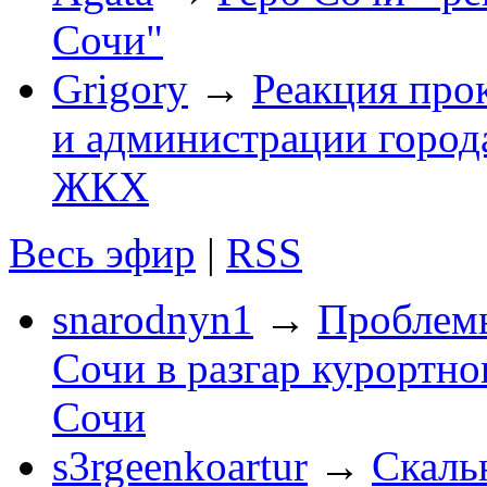
Сочи"
Grigory
→
Реакция про
и администрации город
ЖКХ
Весь эфир
|
RSS
snarodnyn1
→
Проблемы
Сочи в разгар курортног
Сочи
s3rgeenkoartur
→
Скаль