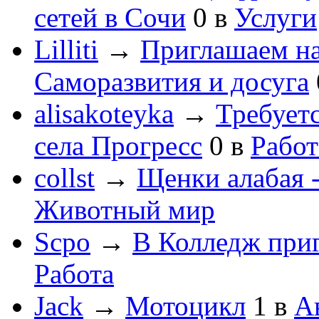
сетей в Сочи
0
в
Услуги
Lilliti
→
Приглашаем на
Саморазвития и досуга
alisakoteyka
→
Требует
села Прогресс
0
в
Работ
collst
→
Щенки алабая -
Животный мир
Scpo
→
В Колледж при
Работа
Jack
→
Мотоцикл
1
в
А