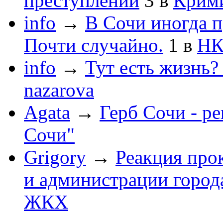
преступлений
3
в
Крим
info
→
В Сочи иногда п
Почти случайно.
1
в
НК
info
→
Тут есть жизнь?
nazarova
Agata
→
Герб Сочи - р
Сочи"
Grigory
→
Реакция про
и администрации город
ЖКХ