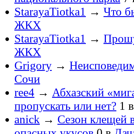
StarayaTiotka1
→
Что б
ЖКХ
StarayaTiotka1
→
Прошу
ЖКХ
Grigory
→
Неисповеди
Сочи
ree4
→
Абхазский «мига
пропускать или нет?
1
anick
→
Сезон клещей в
опасных укусов
0
в
Дач