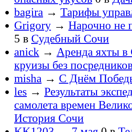
bagira
→
Тарифы управ
Grigory
→
Нарочно не 
5
в
Судебный Сочи
anick
→
Аренда яхты в 
круизы без посреднико
misha
→
С Днём Побед
les
→
Результаты экспе
самолета времен Велик
История Сочи
KK1203
→
7 мая
0
в
Те