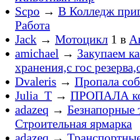
Scpo
→
В Колледж при
Работа
Jack
→
Мотоцикл
1
в
А
amichael
→
Закупаем к
хранения,с гос резерва,
Dvaleris
→
Пропала соб
Julia_T
→
ПРОПАЛА к
adazeq
→
Безнапорные 
Строительная ярмарка
adazeq
→
Транспортные