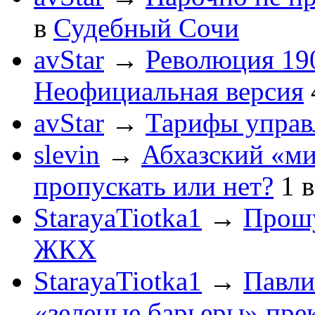
в
Судебный Сочи
avStar
→
Революция 190
Неофициальная версия
avStar
→
Тарифы упра
slevin
→
Абхазский «ми
пропускать или нет?
1
StarayaTiotka1
→
Прошу
ЖКХ
StarayaTiotka1
→
Павли
«зеленые барьеры» пре