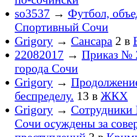
so3537
→
Футбол, объ
Спортивный Сочи
Grigory
→
Сансара
2
в
22082017
→
Приказ № 
города Сочи
Grigory
→
Продолжени
беспределу.
13
в
ЖКХ
Grigory
→
Сотрудники 
Сочи осуждены за сов