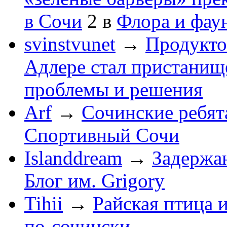
в Сочи
2
в
Флора и фау
svinstvunet
→
Продукто
Адлере стал пристанище
проблемы и решения
Arf
→
Сочинские ребят
Спортивный Сочи
Islanddream
→
Задержа
Блог им. Grigory
Tihii
→
Райская птица 
по-cочински