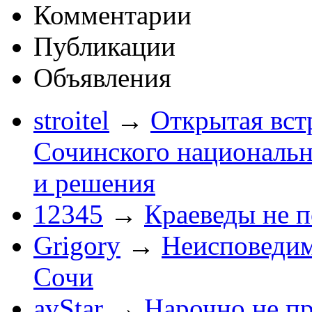
Комментарии
Публикации
Объявления
stroitel
→
Открытая вст
Сочинского национальн
и решения
12345
→
Краеведы не 
Grigory
→
Неисповеди
Сочи
avStar
→
Нарочно не п