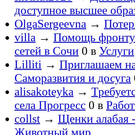
доступное высшее обра
OlgaSergeevna
→
Потеря
villa
→
Помощь фронту
сетей в Сочи
0
в
Услуги
Lilliti
→
Приглашаем на
Саморазвития и досуга
alisakoteyka
→
Требует
села Прогресс
0
в
Работ
collst
→
Щенки алабая -
Животный мир