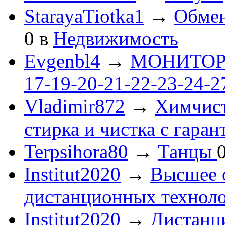
StarayaTiotka1
→
Обмен
0
в
Недвижимость
Evgenbl4
→
МОНИТОРЫ 
17-19-20-21-22-23-24-
Vladimir872
→
Химчист
стирка и чистка с гаран
Terpsihora80
→
Танцы
Institut2020
→
Высшее 
дистанционных технол
Institut2020
→
Дистанц