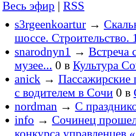
Весь эфир
|
RSS
s3rgeenkoartur
→
Скаль
шоссе. Строительство. 
snarodnyn1
→
Встреча 
музее...
0
в
Культура С
anick
→
Пассажирские п
с водителем в Сочи
0
в
nordman
→
С праздник
info
→
Сочинец прошел
конкурса управленцев 