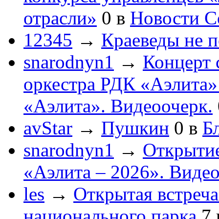
отрасли»
0
в
Новости С
12345
→
Краеведы не 
snarodnyn1
→
Концерт 
оркестра РДК «Аэлита
«Аэлита». Видеоочерк.
avStar
→
Пушкин
0
в
Бл
snarodnyn1
→
Открытие
«Аэлита – 2026». Видео
les
→
Открытая встреча
национального парка
7