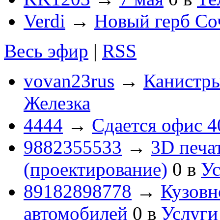
Verdi
→
Новый герб Со
Весь эфир
|
RSS
vovan23rus
→
Канистры
Железка
4444
→
Сдается офис 4
9882355533
→
3D печа
(проектирование)
0
в
Ус
89182898778
→
Кузовн
автомобилей
0
в
Услуги