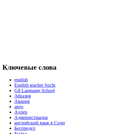
Ключевые слова
english
English teacher Sochi
G8 Language School
Абхазия
Авария
авто
Адлер
Администрация
английский язык в Сочи
Беспредел
Бытха