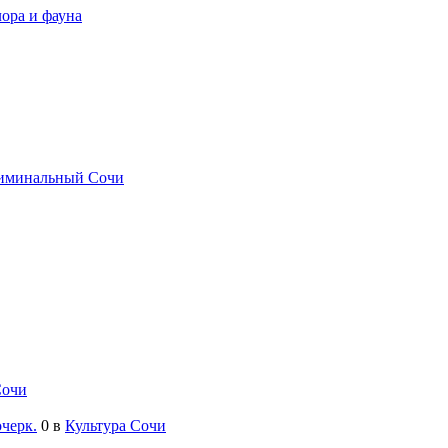
ора и фауна
иминальный Сочи
Сочи
черк.
0
в
Культура Сочи