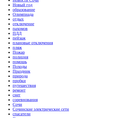
Новости Сочи
Новый год
образование
Олимпиада
отдых
отключение
пахомов
ПДД
пейзаж
плановые отключения
пляж
Пожар
полиция
помощь
Походы
Праздник
природа
пробки
путешествия
ремонт
снег
соревнования
Сочи
Сочинские электрические сети
спасатели