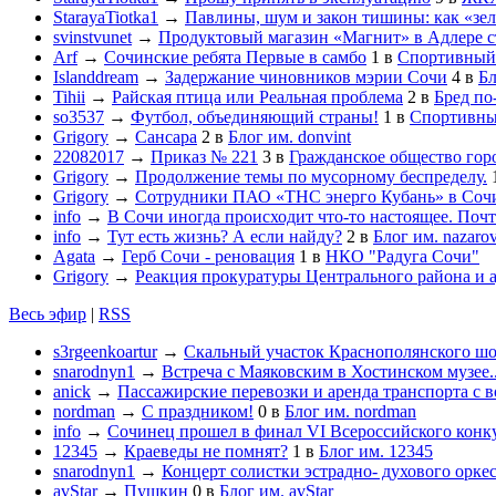
StarayaTiotka1
→
Павлины, шум и закон тишины: как «зе
svinstvunet
→
Продуктовый магазин «Магнит» в Адлере ст
Arf
→
Сочинские ребята Первые в самбо
1
в
Спортивный
Islanddream
→
Задержание чиновников мэрии Сочи
4
в
Бл
Tihii
→
Райская птица или Реальная проблема
2
в
Бред по
so3537
→
Футбол, объединяющий страны!
1
в
Спортивны
Grigory
→
Сансара
2
в
Блог им. donvint
22082017
→
Приказ № 221
3
в
Гражданское общество гор
Grigory
→
Продолжение темы по мусорному беспределу.
Grigory
→
Сотрудники ПАО «ТНС энерго Кубань» в Сочи
info
→
В Сочи иногда происходит что-то настоящее. Почт
info
→
Тут есть жизнь? А если найду?
2
в
Блог им. nazaro
Agata
→
Герб Сочи - реновация
1
в
НКО "Радуга Сочи"
Grigory
→
Реакция прокуратуры Центрального района и 
Весь эфир
|
RSS
s3rgeenkoartur
→
Скальный участок Краснополянского шос
snarodnyn1
→
Встреча с Маяковским в Хостинском музее..
anick
→
Пассажирские перевозки и аренда транспорта с 
nordman
→
С праздником!
0
в
Блог им. nordman
info
→
Сочинец прошел в финал VI Всероссийского конк
12345
→
Краеведы не помнят?
1
в
Блог им. 12345
snarodnyn1
→
Концерт солистки эстрадно- духового орк
avStar
→
Пушкин
0
в
Блог им. avStar