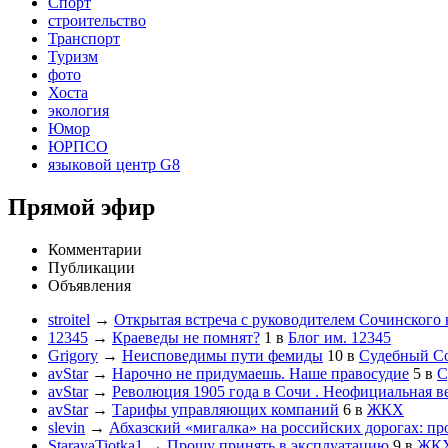
Спорт
строительство
Транспорт
Туризм
фото
Хоста
экология
Юмор
ЮРПСО
языковой центр G8
Прямой эфир
Комментарии
Публикации
Объявления
stroitel
→
Открытая встреча с руководителем Сочинского
12345
→
Краеведы не помнят?
1
в
Блог им. 12345
Grigory
→
Неисповедимы пути фемиды
10
в
Судебный С
avStar
→
Нарочно не придумаешь. Наше правосудие
5
в
С
avStar
→
Революция 1905 года в Сочи . Неофициальная в
avStar
→
Тарифы управляющих компаний
6
в
ЖКХ
slevin
→
Абхазский «мигалка» на российских дорогах: пр
StarayaTiotka1
→
Прошу принять в эксплуатацию
9
в
ЖК