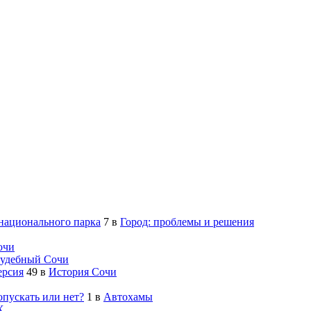
 национального парка
7
в
Город: проблемы и решения
очи
удебный Сочи
ерсия
49
в
История Сочи
опускать или нет?
1
в
Автохамы
Х