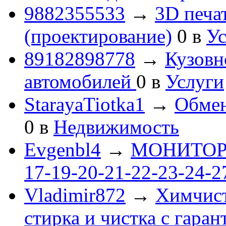
9882355533
→
3D печа
(проектирование)
0
в
Ус
89182898778
→
Кузовн
автомобилей
0
в
Услуги
StarayaTiotka1
→
Обмен
0
в
Недвижимость
Evgenbl4
→
МОНИТОРЫ 
17-19-20-21-22-23-24-
Vladimir872
→
Химчист
стирка и чистка с гаран