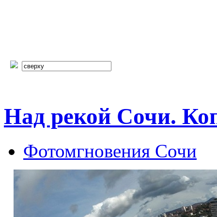
Над рекой Сочи. К
Фотомгновения Сочи