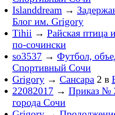
Islanddream
→
Задержа
Блог им. Grigory
Tihii
→
Райская птица 
по-cочински
so3537
→
Футбол, объ
Спортивный Сочи
Grigory
→
Сансара
2
в
22082017
→
Приказ № 
города Сочи
Grigory
→
Продолжени