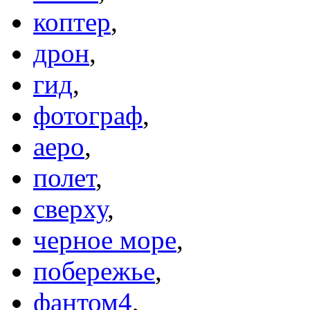
коптер
,
дрон
,
гид
,
фотограф
,
аеро
,
полет
,
сверху
,
черное море
,
побережье
,
фантом4
,