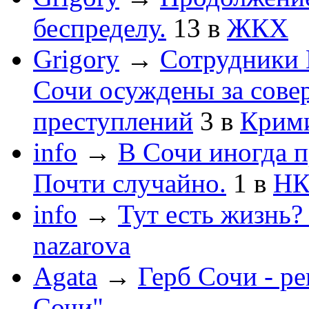
беспределу.
13
в
ЖКХ
Grigory
→
Сотрудники 
Сочи осуждены за сов
преступлений
3
в
Крим
info
→
В Сочи иногда п
Почти случайно.
1
в
НК
info
→
Тут есть жизнь?
nazarova
Agata
→
Герб Сочи - р
Сочи"