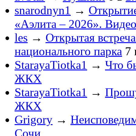
snarodnyn1
→
Открытие
«Аэлита – 2026». Видео
les
→
Открытая встреча
национального парка
7
StarayaTiotka1
→
Что б
ЖКХ
StarayaTiotka1
→
Прошу
ЖКХ
Grigory
→
Неисповеди
Сочи