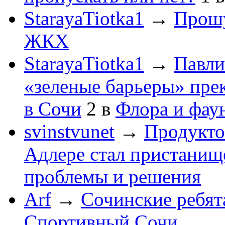
StarayaTiotka1
→
Прошу
ЖКХ
StarayaTiotka1
→
Павли
«зеленые барьеры» пре
в Сочи
2
в
Флора и фау
svinstvunet
→
Продукто
Адлере стал пристанище
проблемы и решения
Arf
→
Сочинские ребят
Спортивный Сочи