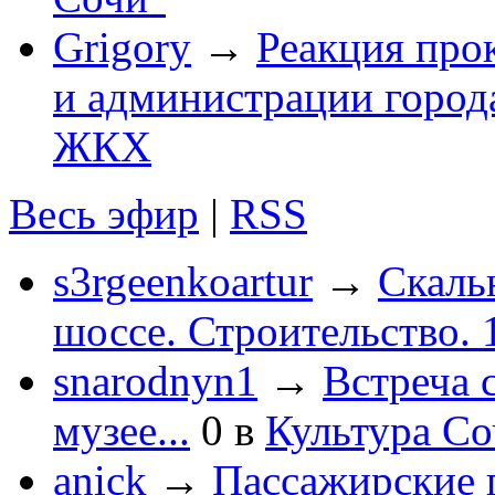
Grigory
→
Реакция про
и администрации город
ЖКХ
Весь эфир
|
RSS
s3rgeenkoartur
→
Скаль
шоссе. Строительство. 
snarodnyn1
→
Встреча 
музее...
0
в
Культура С
anick
→
Пассажирские п