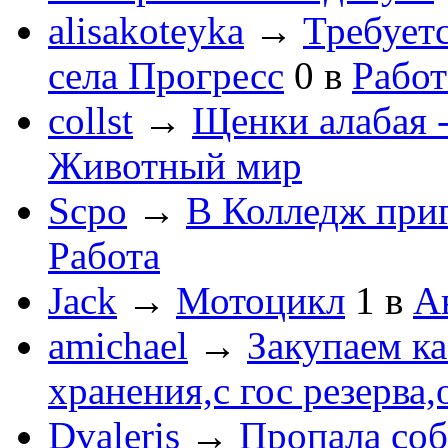
alisakoteyka
→
Требует
села Прогресс
0
в
Работ
collst
→
Щенки алабая -
Животный мир
Scpo
→
В Колледж при
Работа
Jack
→
Мотоцикл
1
в
А
amichael
→
Закупаем к
хранения,с гос резерва,
Dvaleris
→
Пропала соб