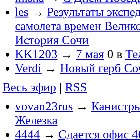
les
→
Результаты экспе
самолета времен Велик
История Сочи
KK1203
→
7 мая
0
в
Те
Verdi
→
Новый герб Со
Весь эфир
|
RSS
vovan23rus
→
Канистры
Железка
4444
→
Сдается офис 4