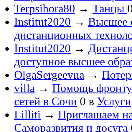
Terpsihora80
→
Танцы
Institut2020
→
Высшее 
дистанционных технол
Institut2020
→
Дистанц
доступное высшее обра
OlgaSergeevna
→
Потеря
villa
→
Помощь фронту
сетей в Сочи
0
в
Услуги
Lilliti
→
Приглашаем на
Саморазвития и досуга