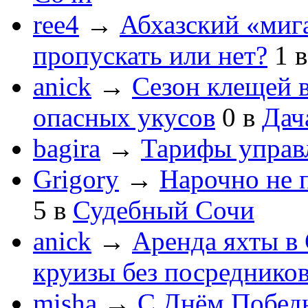
ree4
→
Абхазский «мига
пропускать или нет?
1
anick
→
Сезон клещей в
опасных укусов
0
в
Дач
bagira
→
Тарифы управ
Grigory
→
Нарочно не 
5
в
Судебный Сочи
anick
→
Аренда яхты в 
круизы без посреднико
misha
→
С Днём Побед