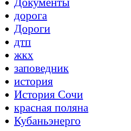
Документы
дорога
Дороги
дтп
жкх
заповедник
история
История Сочи
красная поляна
Кубаньэнерго