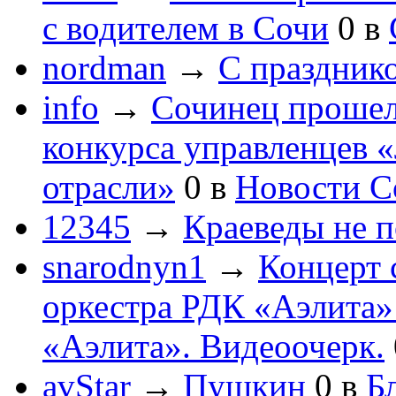
с водителем в Сочи
0
в
nordman
→
С праздник
info
→
Сочинец прошел
конкурса управленцев 
отрасли»
0
в
Новости С
12345
→
Краеведы не 
snarodnyn1
→
Концерт 
оркестра РДК «Аэлита
«Аэлита». Видеоочерк.
avStar
→
Пушкин
0
в
Бл