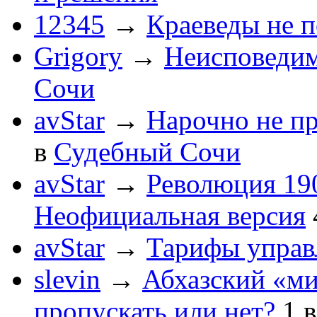
12345
→
Краеведы не 
Grigory
→
Неисповеди
Сочи
avStar
→
Нарочно не п
в
Судебный Сочи
avStar
→
Революция 190
Неофициальная версия
avStar
→
Тарифы упра
slevin
→
Абхазский «ми
пропускать или нет?
1