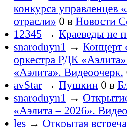
конкурса управленцев 
отрасли»
0
в
Новости С
12345
→
Краеведы не 
snarodnyn1
→
Концерт 
оркестра РДК «Аэлита
«Аэлита». Видеоочерк.
avStar
→
Пушкин
0
в
Бл
snarodnyn1
→
Открытие
«Аэлита – 2026». Видео
les
→
Открытая встреча