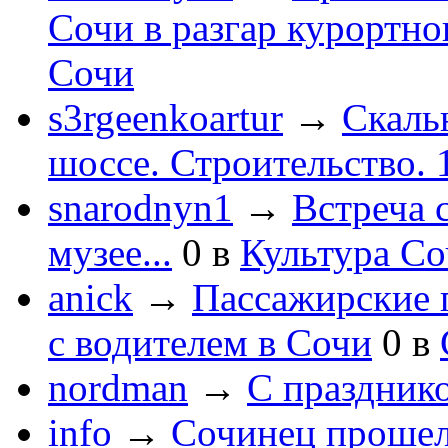
Сочи в разгар курортног
Сочи
s3rgeenkoartur
→
Скаль
шоссе. Строительство. 
snarodnyn1
→
Встреча 
музее...
0
в
Культура С
anick
→
Пассажирские п
с водителем в Сочи
0
в
nordman
→
С праздник
info
→
Сочинец прошел