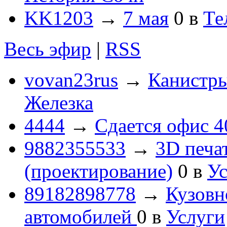
KK1203
→
7 мая
0
в
Те
Весь эфир
|
RSS
vovan23rus
→
Канистры
Железка
4444
→
Сдается офис 4
9882355533
→
3D печа
(проектирование)
0
в
Ус
89182898778
→
Кузовн
автомобилей
0
в
Услуги