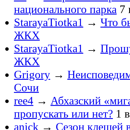
национального парка
7
StarayaTiotka1
→
Что б
ЖКХ
StarayaTiotka1
→
Прошу
ЖКХ
Grigory
→
Неисповеди
Сочи
ree4
→
Абхазский «мига
пропускать или нет?
1
anick
→
Сезон клещей в