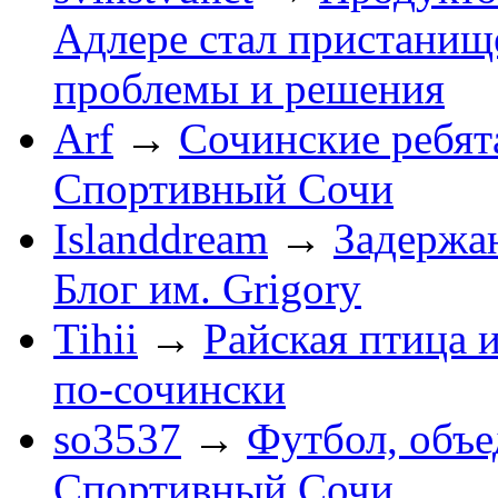
Адлере стал пристанище
проблемы и решения
Arf
→
Сочинские ребят
Спортивный Сочи
Islanddream
→
Задержа
Блог им. Grigory
Tihii
→
Райская птица 
по-cочински
so3537
→
Футбол, объ
Спортивный Сочи