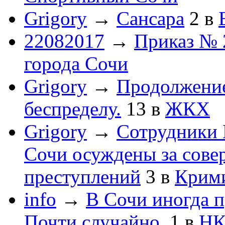
Grigory
→
Сансара
2
в
22082017
→
Приказ № 
города Сочи
Grigory
→
Продолжени
беспределу.
13
в
ЖКХ
Grigory
→
Сотрудники 
Сочи осуждены за сов
преступлений
3
в
Крим
info
→
В Сочи иногда п
Почти случайно.
1
в
НК