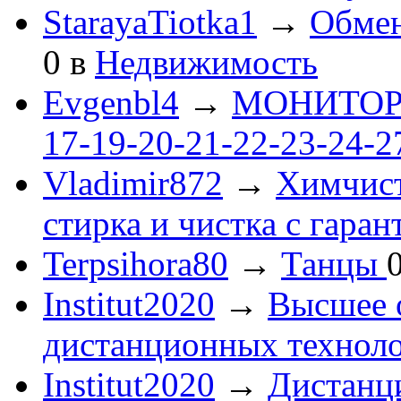
StarayaTiotka1
→
Обмен
0
в
Недвижимость
Evgenbl4
→
МОНИТОРЫ 
17-19-20-21-22-23-24-
Vladimir872
→
Химчист
стирка и чистка с гаран
Terpsihora80
→
Танцы
Institut2020
→
Высшее 
дистанционных технол
Institut2020
→
Дистанц