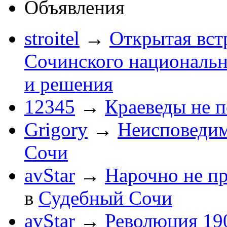
Объявления
stroitel
→
Открытая вст
Сочинского национальн
и решения
12345
→
Краеведы не 
Grigory
→
Неисповеди
Сочи
avStar
→
Нарочно не п
в
Судебный Сочи
avStar
→
Революция 190