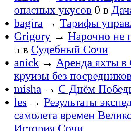
опасных укусов
0
в
Дач
bagira
→
Тарифы управ
Grigory
→
Нарочно не 
5
в
Судебный Сочи
anick
→
Аренда яхты в 
круизы без посреднико
misha
→
С Днём Побед
les
→
Результаты экспе
самолета времен Велик
История Сочи