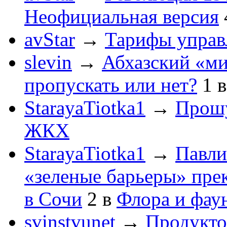
Неофициальная версия
avStar
→
Тарифы упра
slevin
→
Абхазский «ми
пропускать или нет?
1
StarayaTiotka1
→
Прошу
ЖКХ
StarayaTiotka1
→
Павли
«зеленые барьеры» пре
в Сочи
2
в
Флора и фау
svinstvunet
→
Продукто