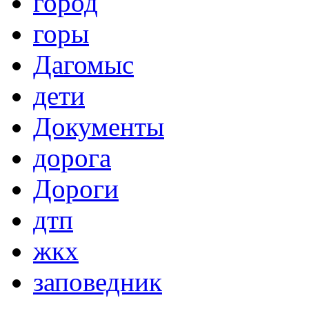
город
горы
Дагомыс
дети
Документы
дорога
Дороги
дтп
жкх
заповедник