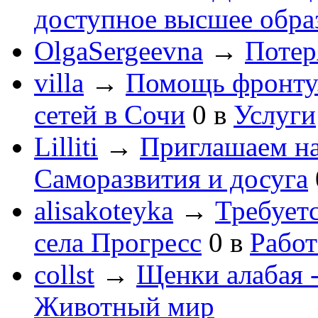
доступное высшее обра
OlgaSergeevna
→
Потеря
villa
→
Помощь фронту
сетей в Сочи
0
в
Услуги
Lilliti
→
Приглашаем на
Саморазвития и досуга
alisakoteyka
→
Требует
села Прогресс
0
в
Работ
collst
→
Щенки алабая -
Животный мир