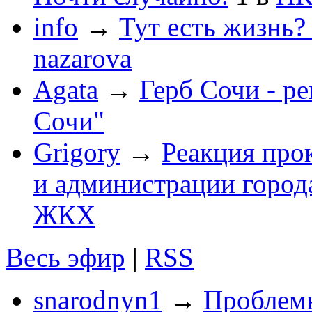
info
→
Тут есть жизнь?
nazarova
Agata
→
Герб Сочи - р
Сочи"
Grigory
→
Реакция про
и администрации город
ЖКХ
Весь эфир
|
RSS
snarodnyn1
→
Проблемы