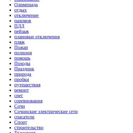
Олимпиада
отдых
отключение
пахомов
ПДД
пейзаж
плановые отключения
пляж
Пожар
полиция
помощь
Походы
Праздник
природа
пробки
путешествия
ремонт
снег
соревнования
Сочи
Сочинские электрические сети
спасатели
Спорт
строительство
Транспорт