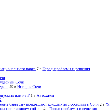
 национального парка
7
в
Город: проблемы и решения
очи
удебный Сочи
ерсия
49
в
История Сочи
опускать или нет?
1
в
Автохамы
Х
леные барьеры» прекращают конфликты с соседями в Сочи
2
в
Фл
ал пристанищем собак...
4
в
Город: проблемы и решения