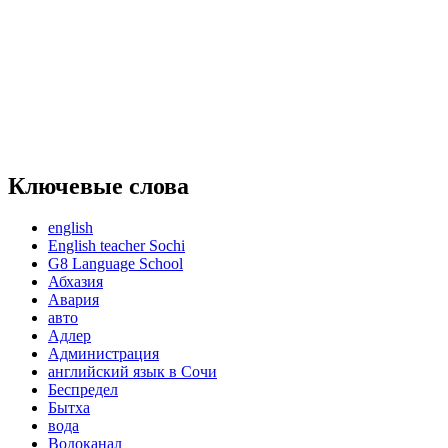
Ключевые слова
english
English teacher Sochi
G8 Language School
Абхазия
Авария
авто
Адлер
Администрация
английский язык в Сочи
Беспредел
Бытха
вода
Водоканал