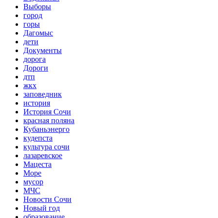
Выборы
город
горы
Дагомыс
дети
Документы
дорога
Дороги
дтп
жкх
заповедник
история
История Сочи
красная поляна
Кубаньэнерго
кудепста
культура сочи
лазаревское
Мацеста
Море
мусор
МЧС
Новости Сочи
Новый год
образование