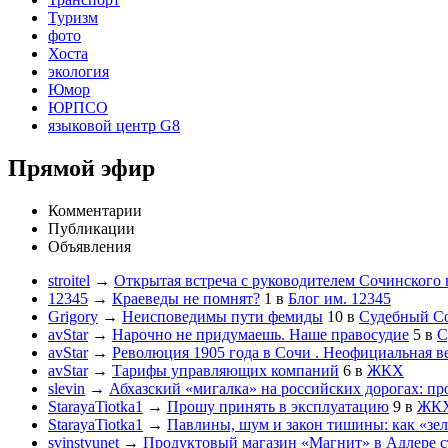
Туризм
фото
Хоста
экология
Юмор
ЮРПСО
языковой центр G8
Прямой эфир
Комментарии
Публикации
Объявления
stroitel
→
Открытая встреча с руководителем Сочинского
12345
→
Краеведы не помнят?
1
в
Блог им. 12345
Grigory
→
Неисповедимы пути фемиды
10
в
Судебный С
avStar
→
Нарочно не придумаешь. Наше правосудие
5
в
С
avStar
→
Революция 1905 года в Сочи . Неофициальная в
avStar
→
Тарифы управляющих компаний
6
в
ЖКХ
slevin
→
Абхазский «мигалка» на российских дорогах: пр
StarayaTiotka1
→
Прошу принять в эксплуатацию
9
в
ЖК
StarayaTiotka1
→
Павлины, шум и закон тишины: как «зе
svinstvunet
→
Продуктовый магазин «Магнит» в Адлере ст