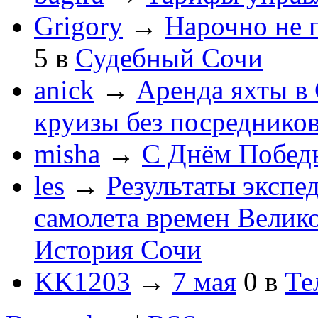
Grigory
→
Нарочно не 
5
в
Судебный Сочи
anick
→
Аренда яхты в 
круизы без посреднико
misha
→
С Днём Побед
les
→
Результаты экспе
самолета времен Велик
История Сочи
KK1203
→
7 мая
0
в
Те