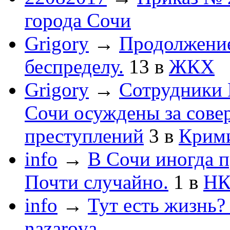
города Сочи
Grigory
→
Продолжени
беспределу.
13
в
ЖКХ
Grigory
→
Сотрудники 
Сочи осуждены за сов
преступлений
3
в
Крим
info
→
В Сочи иногда п
Почти случайно.
1
в
НК
info
→
Тут есть жизнь?
nazarova