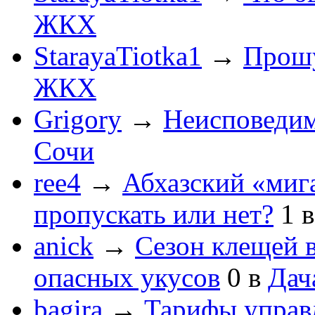
ЖКХ
StarayaTiotka1
→
Прошу
ЖКХ
Grigory
→
Неисповеди
Сочи
ree4
→
Абхазский «мига
пропускать или нет?
1
anick
→
Сезон клещей в
опасных укусов
0
в
Дач
bagira
→
Тарифы управ