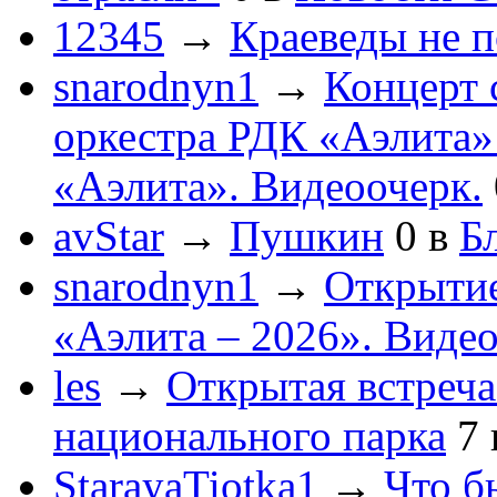
12345
→
Краеведы не 
snarodnyn1
→
Концерт 
оркестра РДК «Аэлита
«Аэлита». Видеоочерк.
avStar
→
Пушкин
0
в
Бл
snarodnyn1
→
Открытие
«Аэлита – 2026». Видео
les
→
Открытая встреча
национального парка
7
StarayaTiotka1
→
Что б