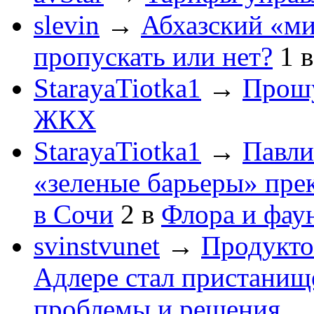
slevin
→
Абхазский «ми
пропускать или нет?
1
StarayaTiotka1
→
Прошу
ЖКХ
StarayaTiotka1
→
Павли
«зеленые барьеры» пре
в Сочи
2
в
Флора и фау
svinstvunet
→
Продукто
Адлере стал пристанище
проблемы и решения