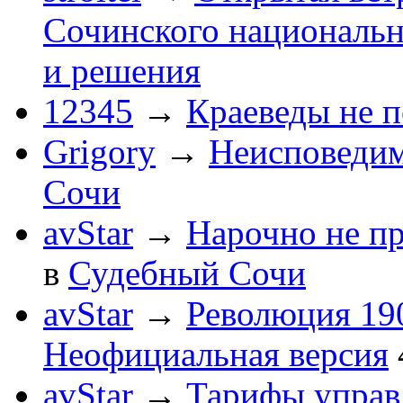
Сочинского национальн
и решения
12345
→
Краеведы не 
Grigory
→
Неисповеди
Сочи
avStar
→
Нарочно не п
в
Судебный Сочи
avStar
→
Революция 190
Неофициальная версия
avStar
→
Тарифы упра