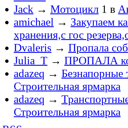
Jack
→
Мотоцикл
1
в
А
amichael
→
Закупаем к
хранения,с гос резерва,
Dvaleris
→
Пропала соб
Julia_T
→
ПРОПАЛА к
adazeq
→
Безнапорные 
Строительная ярмарка
adazeq
→
Транспортные
Строительная ярмарка