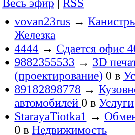
Весь эфир
|
RSS
vovan23rus
→
Канистры
Железка
4444
→
Сдается офис 4
9882355533
→
3D печа
(проектирование)
0
в
Ус
89182898778
→
Кузовн
автомобилей
0
в
Услуги
StarayaTiotka1
→
Обмен
0
в
Недвижимость