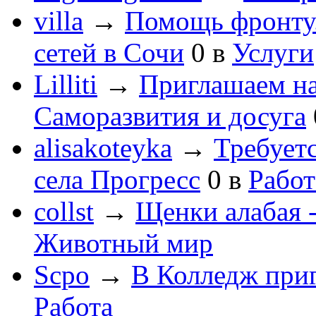
villa
→
Помощь фронту
сетей в Сочи
0
в
Услуги
Lilliti
→
Приглашаем на
Саморазвития и досуга
alisakoteyka
→
Требует
села Прогресс
0
в
Работ
collst
→
Щенки алабая -
Животный мир
Scpo
→
В Колледж при
Работа