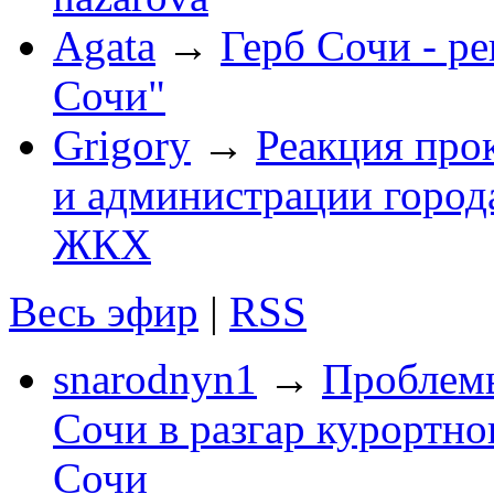
Agata
→
Герб Сочи - р
Сочи"
Grigory
→
Реакция про
и администрации город
ЖКХ
Весь эфир
|
RSS
snarodnyn1
→
Проблемы
Сочи в разгар курортног
Сочи