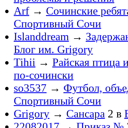
Arf
→
Сочинские ребят
Спортивный Сочи
Islanddream
→
Задержа
Блог им. Grigory
Tihii
→
Райская птица 
по-cочински
so3537
→
Футбол, объ
Спортивный Сочи
Grigory
→
Сансара
2
в
22082017
→
Приказ № 