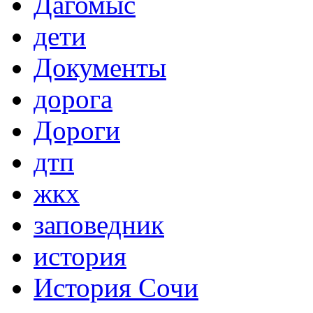
Дагомыс
дети
Документы
дорога
Дороги
дтп
жкх
заповедник
история
История Сочи