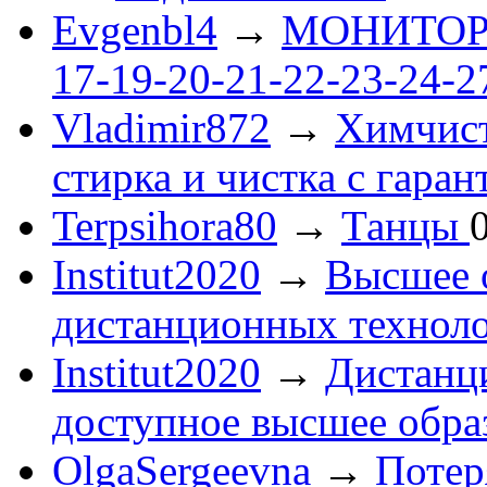
Evgenbl4
→
МОНИТОРЫ 
17-19-20-21-22-23-24-
Vladimir872
→
Химчист
стирка и чистка с гаран
Terpsihora80
→
Танцы
Institut2020
→
Высшее 
дистанционных технол
Institut2020
→
Дистанц
доступное высшее обра
OlgaSergeevna
→
Потеря