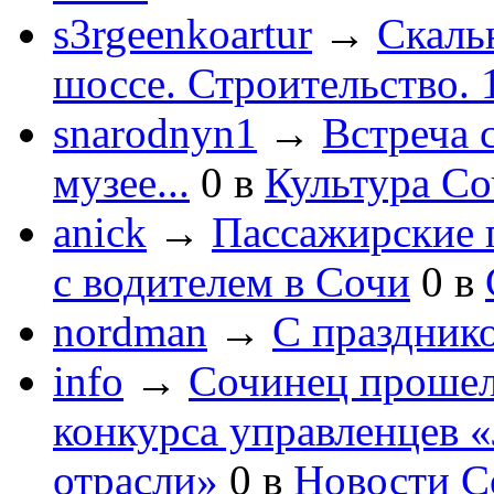
s3rgeenkoartur
→
Скаль
шоссе. Строительство. 
snarodnyn1
→
Встреча 
музее...
0
в
Культура С
anick
→
Пассажирские п
с водителем в Сочи
0
в
nordman
→
С праздник
info
→
Сочинец прошел
конкурса управленцев 
отрасли»
0
в
Новости С