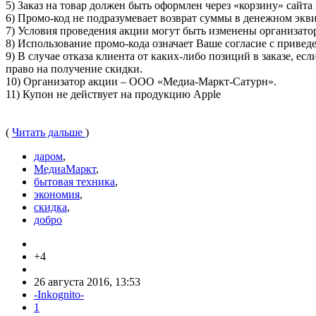
5) Заказ на товар должен быть оформлен через «корзину» сайт
6) Промо-код не подразумевает возврат суммы в денежном экв
7) Условия проведения акции могут быть изменены организато
8) Использование промо-кода означает Ваше согласие с прив
9) В случае отказа клиента от каких-либо позиций в заказе, е
право на получение скидки.
10) Организатор акции – ООО «Медиа-Маркт-Сатурн».
11) Купон не действует на продукцию Apple
(
Читать дальше
)
даром
,
МедиаМаркт
,
бытовая техника
,
экономия
,
скидка
,
добро
+4
26 августа 2016, 13:53
-Inkognito-
1