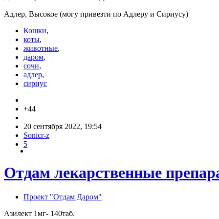
Адлер, Высокое (могу привезти по Адлеру и Сириусу)
Кошки
,
коты
,
животные
,
даром
,
сочи
,
адлер
,
сириус
+44
20 сентября 2022, 19:54
Sonicr-z
5
Отдам лекарственные препар
Проект "Отдам Даром"
Азилект 1мг- 140таб.