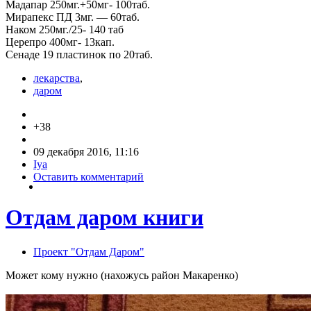
Мадапар 250мг.+50мг- 100таб.
Мирапекс ПД 3мг. — 60таб.
Наком 250мг./25- 140 таб
Церепро 400мг- 13кап.
Сенаде 19 пластинок по 20таб.
лекарства
,
даром
+38
09 декабря 2016, 11:16
Iya
Оставить комментарий
Отдам даром книги
Проект "Отдам Даром"
Может кому нужно (нахожусь район Макаренко)