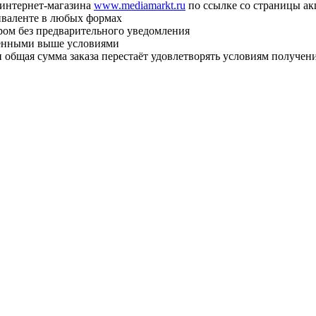
а интернет-магазина
www.mediamarkt.ru
по ссылке со страницы а
иваленте в любых формах
ром без предварительного уведомления
еденными выше условиями
сли общая сумма заказа перестаёт удовлетворять условиям получе