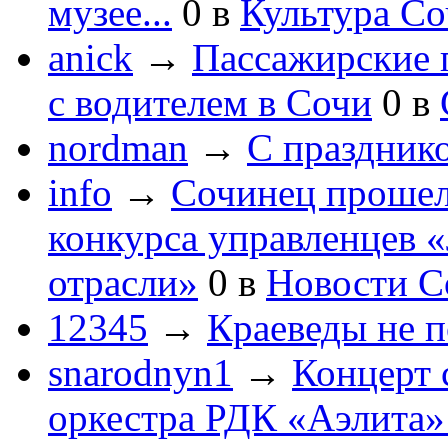
музее...
0
в
Культура С
anick
→
Пассажирские п
с водителем в Сочи
0
в
nordman
→
С праздник
info
→
Сочинец прошел
конкурса управленцев 
отрасли»
0
в
Новости С
12345
→
Краеведы не 
snarodnyn1
→
Концерт 
оркестра РДК «Аэлита