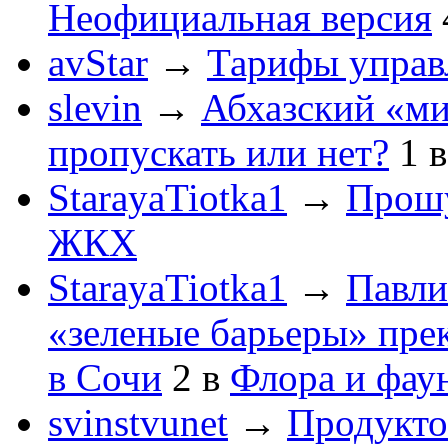
Неофициальная версия
avStar
→
Тарифы упра
slevin
→
Абхазский «ми
пропускать или нет?
1
StarayaTiotka1
→
Прошу
ЖКХ
StarayaTiotka1
→
Павли
«зеленые барьеры» пре
в Сочи
2
в
Флора и фау
svinstvunet
→
Продукто