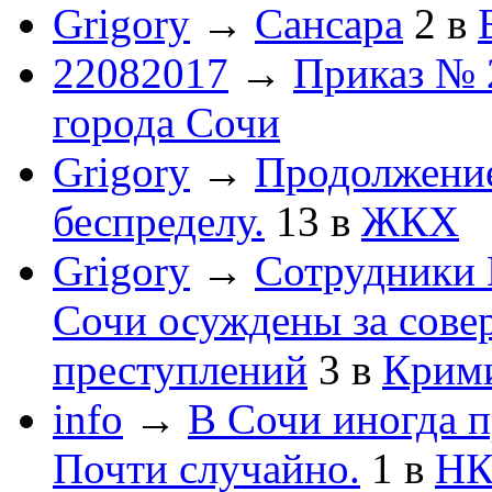
Grigory
→
Сансара
2
в
22082017
→
Приказ № 
города Сочи
Grigory
→
Продолжени
беспределу.
13
в
ЖКХ
Grigory
→
Сотрудники 
Сочи осуждены за сов
преступлений
3
в
Крим
info
→
В Сочи иногда п
Почти случайно.
1
в
НК