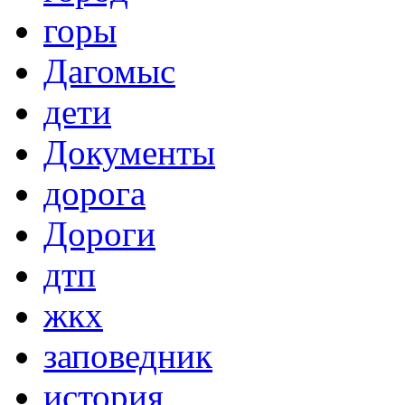
горы
Дагомыс
дети
Документы
дорога
Дороги
дтп
жкх
заповедник
история