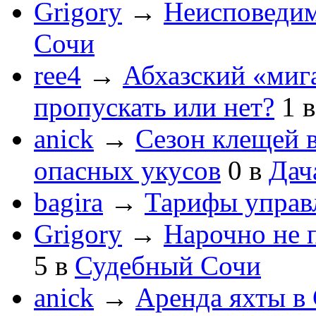
Grigory
→
Неисповеди
Сочи
ree4
→
Абхазский «мига
пропускать или нет?
1
anick
→
Сезон клещей в
опасных укусов
0
в
Дач
bagira
→
Тарифы управ
Grigory
→
Нарочно не 
5
в
Судебный Сочи
anick
→
Аренда яхты в 