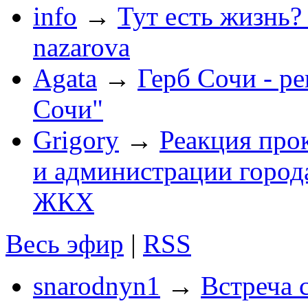
info
→
Тут есть жизнь?
nazarova
Agata
→
Герб Сочи - р
Сочи"
Grigory
→
Реакция про
и администрации город
ЖКХ
Весь эфир
|
RSS
snarodnyn1
→
Встреча 