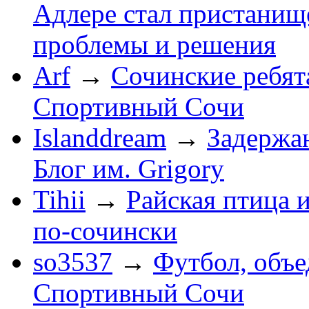
Адлере стал пристанище
проблемы и решения
Arf
→
Сочинские ребят
Спортивный Сочи
Islanddream
→
Задержа
Блог им. Grigory
Tihii
→
Райская птица 
по-cочински
so3537
→
Футбол, объ
Спортивный Сочи