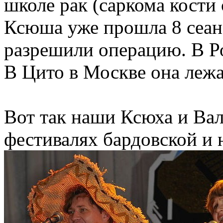
школе рак (саркома кости 
Ксюша уже прошла 8 сеан
разрешили операцию. В Ро
В Цито в Москве она леж
Вот так наши Ксюха и Ва
фестивалях бардовской и 