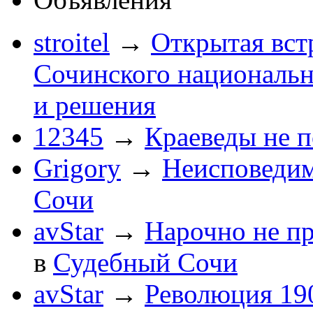
stroitel
→
Открытая вст
Сочинского национальн
и решения
12345
→
Краеведы не 
Grigory
→
Неисповеди
Сочи
avStar
→
Нарочно не п
в
Судебный Сочи
avStar
→
Революция 190