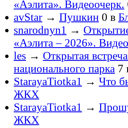
«Аэлита». Видеоочерк.
avStar
→
Пушкин
0
в
Бл
snarodnyn1
→
Открытие
«Аэлита – 2026». Видео
les
→
Открытая встреча
национального парка
7
StarayaTiotka1
→
Что б
ЖКХ
StarayaTiotka1
→
Прошу
ЖКХ