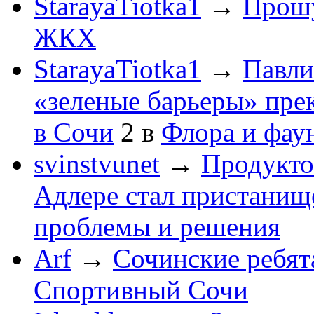
StarayaTiotka1
→
Прошу
ЖКХ
StarayaTiotka1
→
Павли
«зеленые барьеры» пре
в Сочи
2
в
Флора и фау
svinstvunet
→
Продукто
Адлере стал пристанище
проблемы и решения
Arf
→
Сочинские ребят
Спортивный Сочи