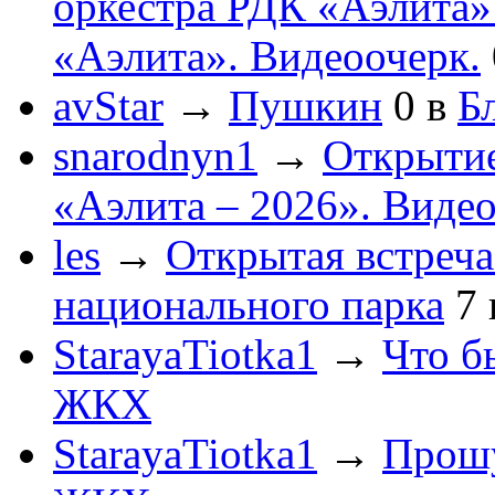
оркестра РДК «Аэлита
«Аэлита». Видеоочерк.
avStar
→
Пушкин
0
в
Бл
snarodnyn1
→
Открытие
«Аэлита – 2026». Видео
les
→
Открытая встреча
национального парка
7
StarayaTiotka1
→
Что б
ЖКХ
StarayaTiotka1
→
Прошу