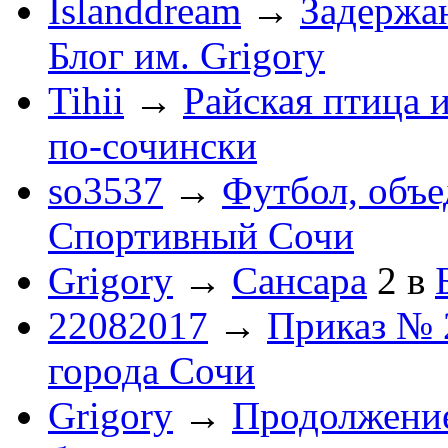
Islanddream
→
Задержа
Блог им. Grigory
Tihii
→
Райская птица 
по-cочински
so3537
→
Футбол, объ
Спортивный Сочи
Grigory
→
Сансара
2
в
22082017
→
Приказ № 
города Сочи
Grigory
→
Продолжени