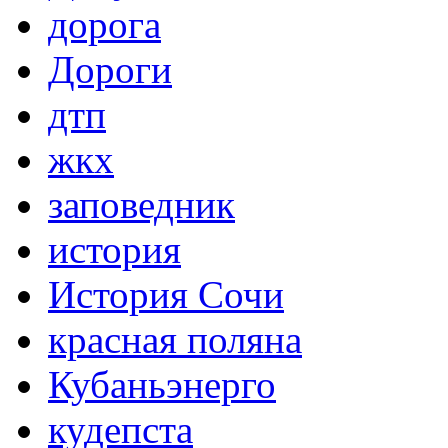
дорога
Дороги
дтп
жкх
заповедник
история
История Сочи
красная поляна
Кубаньэнерго
кудепста