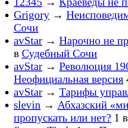
12345
→
Краеведы не 
Grigory
→
Неисповеди
Сочи
avStar
→
Нарочно не п
в
Судебный Сочи
avStar
→
Революция 190
Неофициальная версия
avStar
→
Тарифы упра
slevin
→
Абхазский «ми
пропускать или нет?
1