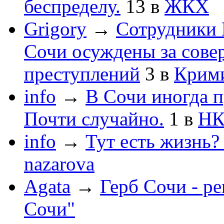
беспределу.
13
в
ЖКХ
Grigory
→
Сотрудники 
Сочи осуждены за сов
преступлений
3
в
Крим
info
→
В Сочи иногда п
Почти случайно.
1
в
НК
info
→
Тут есть жизнь?
nazarova
Agata
→
Герб Сочи - р
Сочи"