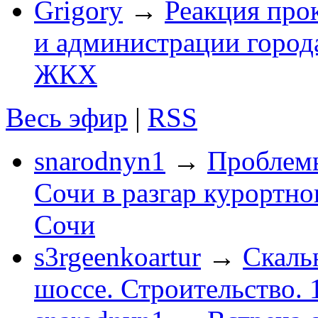
Grigory
→
Реакция про
и администрации город
ЖКХ
Весь эфир
|
RSS
snarodnyn1
→
Проблемы
Сочи в разгар курортног
Сочи
s3rgeenkoartur
→
Скаль
шоссе. Строительство. 