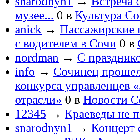
snarodnyn1
→
Встреча 
музее...
0
в
Культура С
anick
→
Пассажирские п
с водителем в Сочи
0
в
nordman
→
С праздник
info
→
Сочинец прошел
конкурса управленцев 
отрасли»
0
в
Новости С
12345
→
Краеведы не 
snarodnyn1
→
Концерт 