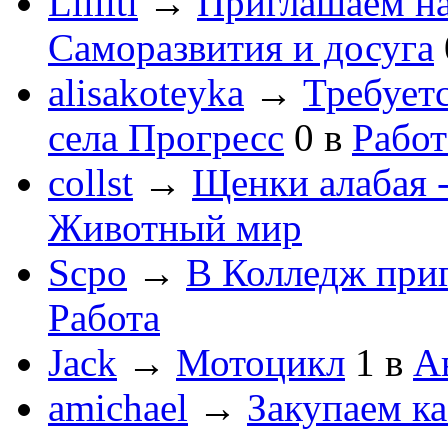
Lilliti
→
Приглашаем на
Саморазвития и досуга
alisakoteyka
→
Требует
села Прогресс
0
в
Работ
collst
→
Щенки алабая -
Животный мир
Scpo
→
В Колледж при
Работа
Jack
→
Мотоцикл
1
в
А
amichael
→
Закупаем к