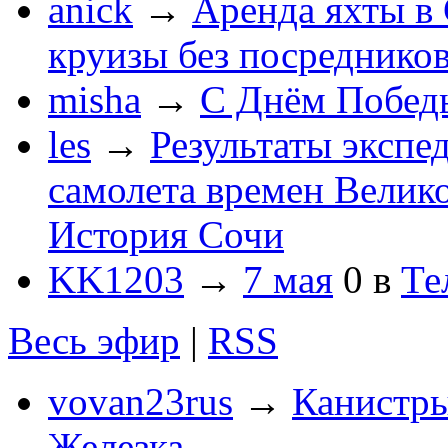
anick
→
Аренда яхты в 
круизы без посреднико
misha
→
С Днём Побед
les
→
Результаты экспе
самолета времен Велик
История Сочи
KK1203
→
7 мая
0
в
Те
Весь эфир
|
RSS
vovan23rus
→
Канистры
Железка