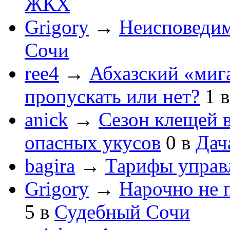
ЖКХ
Grigory
→
Неисповеди
Сочи
ree4
→
Абхазский «мига
пропускать или нет?
1
anick
→
Сезон клещей в
опасных укусов
0
в
Дач
bagira
→
Тарифы управ
Grigory
→
Нарочно не 
5
в
Судебный Сочи