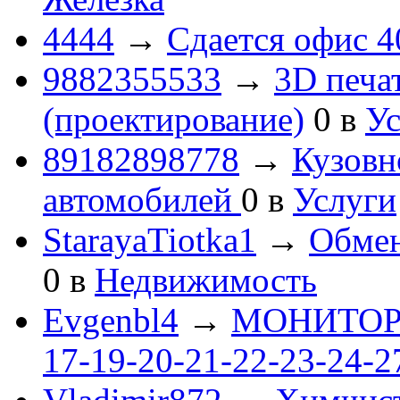
4444
→
Сдается офис 4
9882355533
→
3D печа
(проектирование)
0
в
Ус
89182898778
→
Кузовн
автомобилей
0
в
Услуги
StarayaTiotka1
→
Обмен
0
в
Недвижимость
Evgenbl4
→
МОНИТОРЫ 
17-19-20-21-22-23-24-