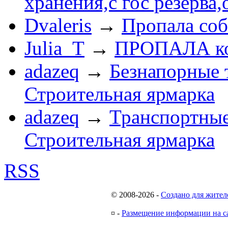
хранения,с гос резерва,
Dvaleris
→
Пропала соб
Julia_T
→
ПРОПАЛА к
adazeq
→
Безнапорные 
Строительная ярмарка
adazeq
→
Транспортные
Строительная ярмарка
RSS
© 2008-2026
-
Создано для жител
¤
-
Размещение информации на с