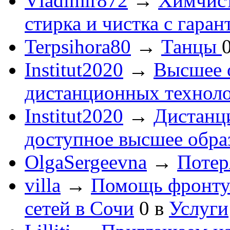
Vladimir872
→
Химчист
стирка и чистка с гаран
Terpsihora80
→
Танцы
Institut2020
→
Высшее 
дистанционных технол
Institut2020
→
Дистанц
доступное высшее обра
OlgaSergeevna
→
Потеря
villa
→
Помощь фронту
сетей в Сочи
0
в
Услуги