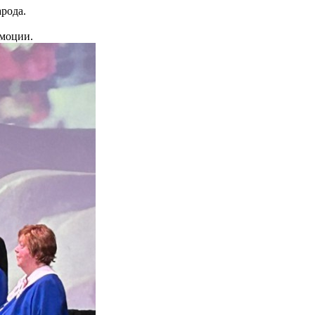
рода.
эмоции.