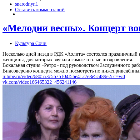
snarodnyn1
Оставить комментарий
«Мелодии весны». Концерт в
Культура Сочи
Несколько дней назад в РДК «Аэлита» состоялся праздничный
женщины, для которых звучали самые теплые поздравления.
Вокальная студия «Ретро» под руководством Заслуженного раб
Видеоверсию концерта можно посмотреть по нижеприведённы
rutube.ru/video/680553c5b7b104f5be4127e8e5c489e2/?r=wd
vk.com/video166465322_456241146