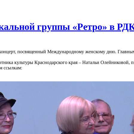
окальной группы «Ретро» в Р
 концерт, посвященный Международному женскому дню. Главным
отника культуры Краснодарского края – Натальи Олейниковой, 
м ссылкам: