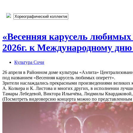
«Весенняя карусель любимых о
2026г. к Международному дню 
Культура Сочи
26 апреля в Районном доме культуры «Аэлита» Централизованн
под названием «Весенняя карусель любимых оперетт».
Зрители наслаждались прекрасными произведениями великих ко
А. Колкера и К. Листова и многих других, в исполнении лучш
Тамары Лебедевой, Виктора Ильичёва, Людмилы Квардаковой,
(Посмотреть видеоверсию концерта можно по представленным н