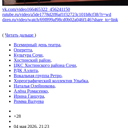
vk.com/video166465322_456241150
rutube.ru/video/a5de1778d2ff6af1f32723c101b8cf38/?r=wd
dzen.ru/video/watch/69f899af98cd0b02a046f146?share_to=link
(
Читать дальше
)
Всемирный день театра
,
Оперетта
,
Культура Сочи
,
Хостинский район
,
ЦКС Хостинского района Сочи
,
РДК Аэлита
,
Вокальная группа Ретро
,
Хореографический коллектив Улыбка
,
Наталья Олейникова
,
Алёна Ромасенко
,
Ирина Ганцура
,
Римма Валуева
+28
04 мая 2026, 21:23