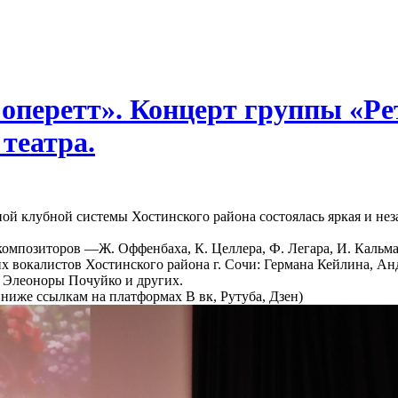
перетт». Концерт группы «Рет
театра.
ой клубной системы Хостинского района состоялась яркая и не
мпозиторов —Ж. Оффенбаха, К. Целлера, Ф. Легара, И. Кальмана
их вокалистов Хостинского района г. Сочи: Германа Кейлина, А
 Элеоноры Почуйко и других.
иже ссылкам на платформах В вк, Рутуба, Дзен)