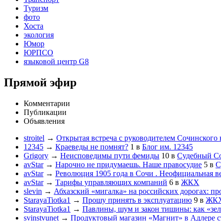
Туризм
фото
Хоста
экология
Юмор
ЮРПСО
языковой центр G8
Прямой эфир
Комментарии
Публикации
Объявления
stroitel
→
Открытая встреча с руководителем Сочинского
12345
→
Краеведы не помнят?
1
в
Блог им. 12345
Grigory
→
Неисповедимы пути фемиды
10
в
Судебный С
avStar
→
Нарочно не придумаешь. Наше правосудие
5
в
С
avStar
→
Революция 1905 года в Сочи . Неофициальная в
avStar
→
Тарифы управляющих компаний
6
в
ЖКХ
slevin
→
Абхазский «мигалка» на российских дорогах: пр
StarayaTiotka1
→
Прошу принять в эксплуатацию
9
в
ЖК
StarayaTiotka1
→
Павлины, шум и закон тишины: как «зе
svinstvunet
→
Продуктовый магазин «Магнит» в Адлере ст