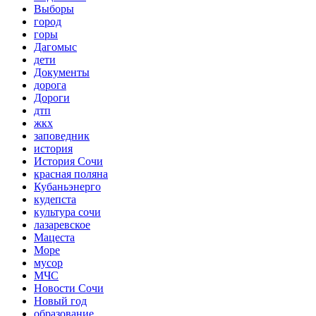
Выборы
город
горы
Дагомыс
дети
Документы
дорога
Дороги
дтп
жкх
заповедник
история
История Сочи
красная поляна
Кубаньэнерго
кудепста
культура сочи
лазаревское
Мацеста
Море
мусор
МЧС
Новости Сочи
Новый год
образование