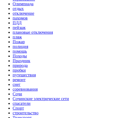
Олимпиада
отдых
отключение
пахомов
ПДД
пейзаж
плановые отключения
пляж
Пожар
полиция
помощь
Походы
Праздник
природа
пробки
путешествия
ремонт
снег
соревнования
Сочи
Сочинские электрические сети
спасатели
Спорт
строительство
Транспорт