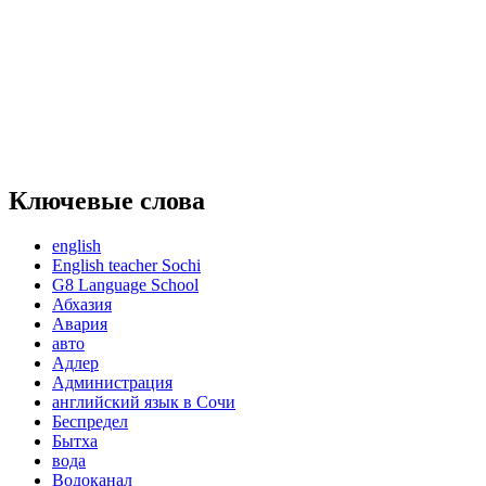
Ключевые слова
english
English teacher Sochi
G8 Language School
Абхазия
Авария
авто
Адлер
Администрация
английский язык в Сочи
Беспредел
Бытха
вода
Водоканал