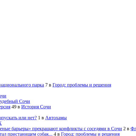
 национального парка
7
в
Город: проблемы и решения
очи
удебный Сочи
ерсия
49
в
История Сочи
опускать или нет?
1
в
Автохамы
Х
леные барьеры» прекращают конфликты с соседями в Сочи
2
в
Фл
ал пристанищем собак...
4
в
Город: проблемы и решения