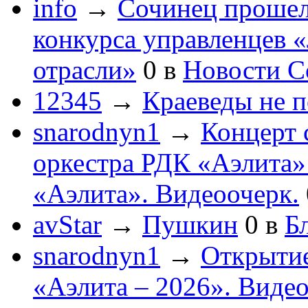
info
→
Сочинец прошел
конкурса управленцев 
отрасли»
0
в
Новости С
12345
→
Краеведы не 
snarodnyn1
→
Концерт 
оркестра РДК «Аэлита
«Аэлита». Видеоочерк.
avStar
→
Пушкин
0
в
Бл
snarodnyn1
→
Открытие
«Аэлита – 2026». Видео