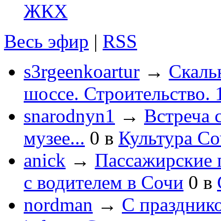
ЖКХ
Весь эфир
|
RSS
s3rgeenkoartur
→
Скаль
шоссе. Строительство. 
snarodnyn1
→
Встреча 
музее...
0
в
Культура С
anick
→
Пассажирские п
с водителем в Сочи
0
в
nordman
→
С праздник