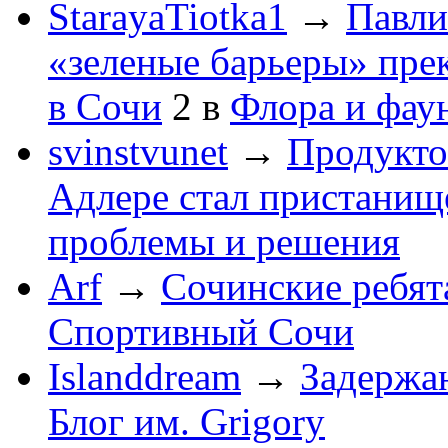
StarayaTiotka1
→
Павли
«зеленые барьеры» пре
в Сочи
2
в
Флора и фау
svinstvunet
→
Продукто
Адлере стал пристанище
проблемы и решения
Arf
→
Сочинские ребят
Спортивный Сочи
Islanddream
→
Задержа
Блог им. Grigory