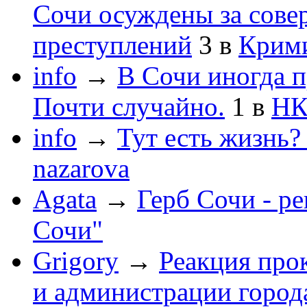
Сочи осуждены за сов
преступлений
3
в
Крим
info
→
В Сочи иногда п
Почти случайно.
1
в
НК
info
→
Тут есть жизнь?
nazarova
Agata
→
Герб Сочи - р
Сочи"
Grigory
→
Реакция про
и администрации город