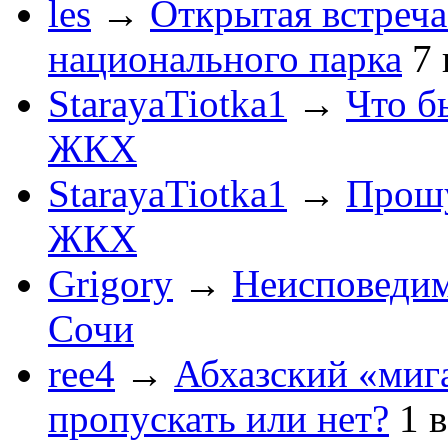
les
→
Открытая встреча
национального парка
7
StarayaTiotka1
→
Что б
ЖКХ
StarayaTiotka1
→
Прошу
ЖКХ
Grigory
→
Неисповеди
Сочи
ree4
→
Абхазский «мига
пропускать или нет?
1