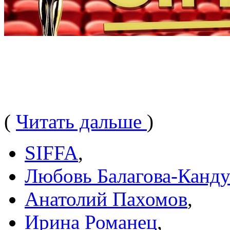
(
Читать дальше
)
SIFFA
,
Любовь Балагова-Канд
Анатолий Пахомов
,
Ирина Романец
,