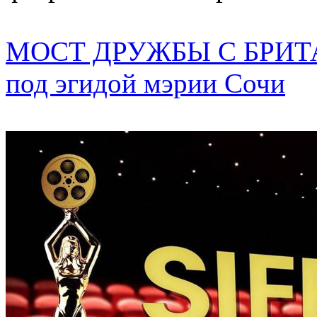
МОСТ ДРУЖБЫ С БРИТАН
под эгидой мэрии Сочи