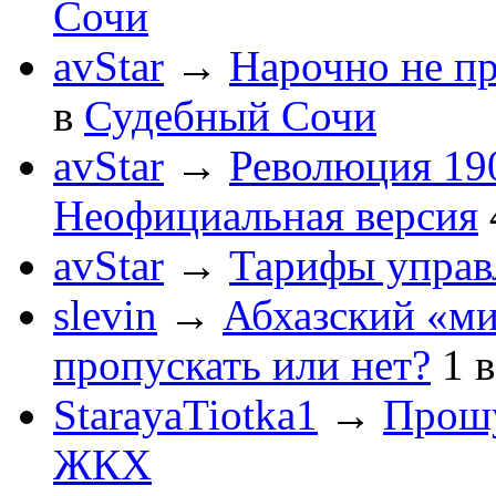
Сочи
avStar
→
Нарочно не п
в
Судебный Сочи
avStar
→
Революция 190
Неофициальная версия
avStar
→
Тарифы упра
slevin
→
Абхазский «ми
пропускать или нет?
1
StarayaTiotka1
→
Прошу
ЖКХ