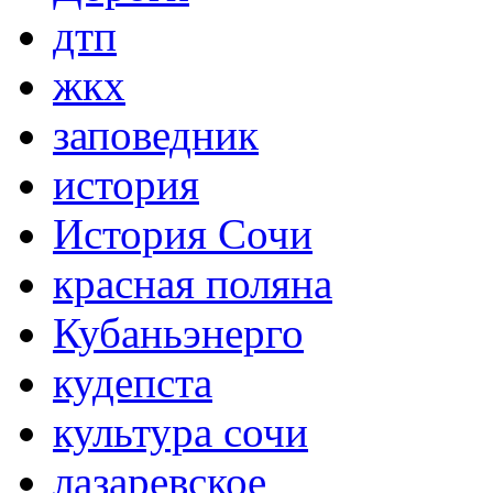
дтп
жкх
заповедник
история
История Сочи
красная поляна
Кубаньэнерго
кудепста
культура сочи
лазаревское