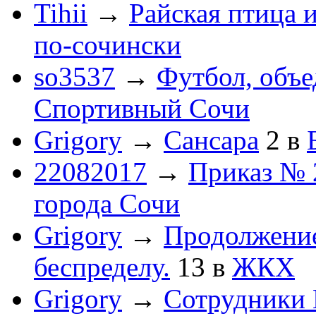
Tihii
→
Райская птица 
по-cочински
so3537
→
Футбол, объ
Спортивный Сочи
Grigory
→
Сансара
2
в
22082017
→
Приказ № 
города Сочи
Grigory
→
Продолжени
беспределу.
13
в
ЖКХ
Grigory
→
Сотрудники 