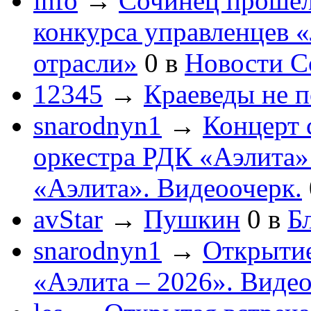
info
→
Сочинец прошел
конкурса управленцев 
отрасли»
0
в
Новости С
12345
→
Краеведы не 
snarodnyn1
→
Концерт 
оркестра РДК «Аэлита
«Аэлита». Видеоочерк.
avStar
→
Пушкин
0
в
Бл
snarodnyn1
→
Открытие
«Аэлита – 2026». Видео