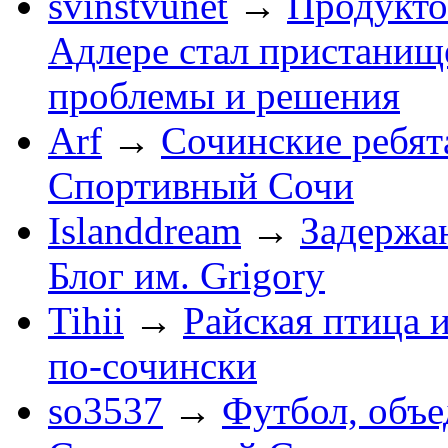
svinstvunet
→
Продукто
Адлере стал пристанище
проблемы и решения
Arf
→
Сочинские ребят
Спортивный Сочи
Islanddream
→
Задержа
Блог им. Grigory
Tihii
→
Райская птица 
по-cочински
so3537
→
Футбол, объ