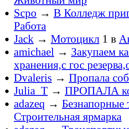
Scpo
→
В Колледж при
Работа
Jack
→
Мотоцикл
1
в
А
amichael
→
Закупаем к
хранения,с гос резерва,
Dvaleris
→
Пропала соб
Julia_T
→
ПРОПАЛА к
adazeq
→
Безнапорные 
Строительная ярмарка