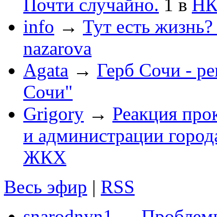
Почти случайно.
1
в
НК
info
→
Тут есть жизнь?
nazarova
Agata
→
Герб Сочи - р
Сочи"
Grigory
→
Реакция про
и администрации город
ЖКХ
Весь эфир
|
RSS
snarodnyn1
→
Проблемы