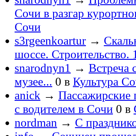
Сочи в разгар курортног
Сочи
s3rgeenkoartur
→
Скаль
шоссе. Строительство. 
snarodnyn1
→
Встреча 
музее...
0
в
Культура С
anick
→
Пассажирские п
с водителем в Сочи
0
в
nordman
→
С праздник