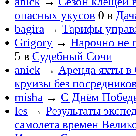
anick
→
Сезон клещей в
опасных укусов
0
в
Дач
bagira
→
Тарифы управ
Grigory
→
Нарочно не 
5
в
Судебный Сочи
anick
→
Аренда яхты в 
круизы без посреднико
misha
→
С Днём Побед
les
→
Результаты экспе
самолета времен Велик