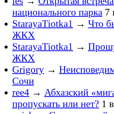
les
→
Открытая встреча
национального парка
7
StarayaTiotka1
→
Что б
ЖКХ
StarayaTiotka1
→
Прошу
ЖКХ
Grigory
→
Неисповеди
Сочи
ree4
→
Абхазский «мига
пропускать или нет?
1