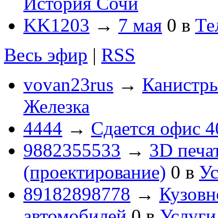
История Сочи
KK1203
→
7 мая
0
в
Те
Весь эфир
|
RSS
vovan23rus
→
Канистры
Железка
4444
→
Сдается офис 4
9882355533
→
3D печа
(проектирование)
0
в
Ус
89182898778
→
Кузовн
автомобилей
0
в
Услуги