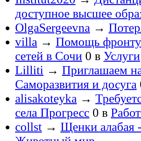
доступное высшее обра
OlgaSergeevna
→
Потеря
villa
→
Помощь фронту
сетей в Сочи
0
в
Услуги
Lilliti
→
Приглашаем на
Саморазвития и досуга
alisakoteyka
→
Требует
села Прогресс
0
в
Работ
collst
→
Щенки алабая -
Животный мир