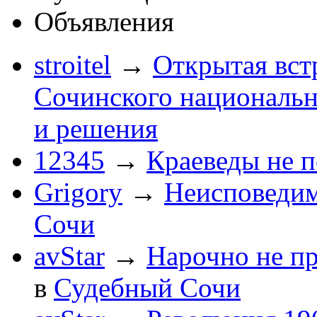
Объявления
stroitel
→
Открытая вст
Сочинского национальн
и решения
12345
→
Краеведы не 
Grigory
→
Неисповеди
Сочи
avStar
→
Нарочно не п
в
Судебный Сочи