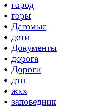
город
горы
Дагомыс
дети
Документы
дорога
Дороги
дтп
жкх
заповедник