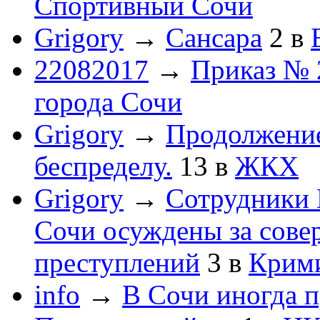
Спортивный Сочи
Grigory
→
Сансара
2
в
22082017
→
Приказ № 
города Сочи
Grigory
→
Продолжени
беспределу.
13
в
ЖКХ
Grigory
→
Сотрудники 
Сочи осуждены за сов
преступлений
3
в
Крим
info
→
В Сочи иногда п