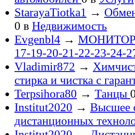
StarayaTiotka1
→
Обмен
0
в
Недвижимость
Evgenbl4
→
МОНИТОРЫ 
17-19-20-21-22-23-24-
Vladimir872
→
Химчист
стирка и чистка с гаран
Terpsihora80
→
Танцы
Institut2020
→
Высшее 
дистанционных технол
Institut2020
→
Дистанц