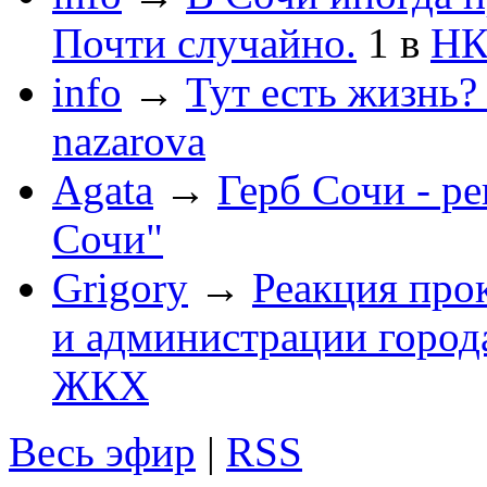
Почти случайно.
1
в
НК
info
→
Тут есть жизнь?
nazarova
Agata
→
Герб Сочи - р
Сочи"
Grigory
→
Реакция про
и администрации город
ЖКХ
Весь эфир
|
RSS