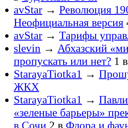
avStar
→
Революция 190
Неофициальная версия
avStar
→
Тарифы упра
slevin
→
Абхазский «ми
пропускать или нет?
1
StarayaTiotka1
→
Прошу
ЖКХ
StarayaTiotka1
→
Павли
«зеленые барьеры» пре
в Сочи
2
в
Флора и фау