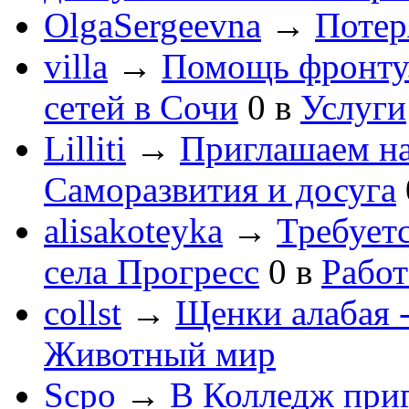
OlgaSergeevna
→
Потеря
villa
→
Помощь фронту
сетей в Сочи
0
в
Услуги
Lilliti
→
Приглашаем на
Саморазвития и досуга
alisakoteyka
→
Требует
села Прогресс
0
в
Работ
collst
→
Щенки алабая -
Животный мир
Scpo
→
В Колледж при