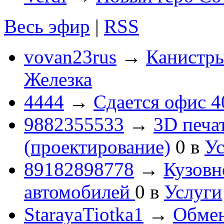
Весь эфир
|
RSS
vovan23rus
→
Канистры
Железка
4444
→
Сдается офис 4
9882355533
→
3D печа
(проектирование)
0
в
Ус
89182898778
→
Кузовн
автомобилей
0
в
Услуги
StarayaTiotka1
→
Обмен