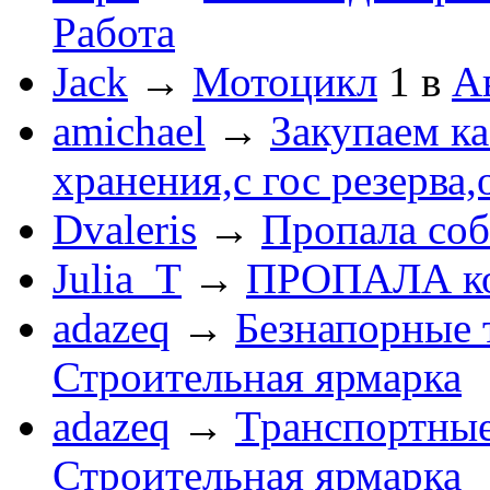
Работа
Jack
→
Мотоцикл
1
в
А
amichael
→
Закупаем к
хранения,с гос резерва,
Dvaleris
→
Пропала соб
Julia_T
→
ПРОПАЛА к
adazeq
→
Безнапорные 
Строительная ярмарка
adazeq
→
Транспортные
Строительная ярмарка