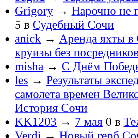
Grigory
→
Нарочно не 
5
в
Судебный Сочи
anick
→
Аренда яхты в 
круизы без посреднико
misha
→
С Днём Побед
les
→
Результаты экспе
самолета времен Велик
История Сочи
KK1203
→
7 мая
0
в
Те
Verdi
→
Новый герб Со