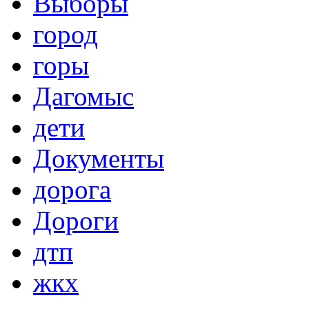
Выборы
город
горы
Дагомыс
дети
Документы
дорога
Дороги
дтп
жкх