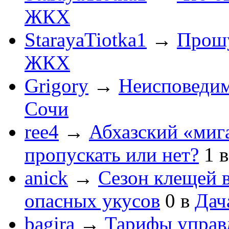
ЖКХ
StarayaTiotka1
→
Прошу
ЖКХ
Grigory
→
Неисповеди
Сочи
ree4
→
Абхазский «мига
пропускать или нет?
1
anick
→
Сезон клещей в
опасных укусов
0
в
Дач
bagira
→
Тарифы управ