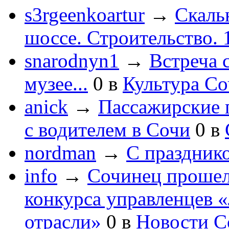
s3rgeenkoartur
→
Скаль
шоссе. Строительство. 
snarodnyn1
→
Встреча 
музее...
0
в
Культура С
anick
→
Пассажирские п
с водителем в Сочи
0
в
nordman
→
С праздник
info
→
Сочинец прошел
конкурса управленцев 
отрасли»
0
в
Новости С