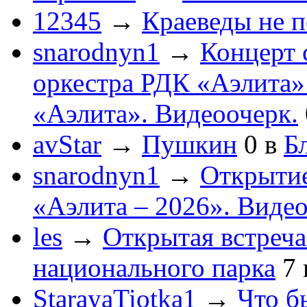
12345
→
Краеведы не 
snarodnyn1
→
Концерт 
оркестра РДК «Аэлита
«Аэлита». Видеоочерк.
avStar
→
Пушкин
0
в
Бл
snarodnyn1
→
Открытие
«Аэлита – 2026». Видео
les
→
Открытая встреча
национального парка
7
StarayaTiotka1
→
Что б