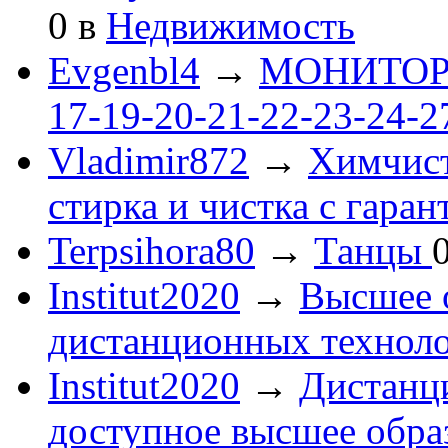
0
в
Недвижимость
Evgenbl4
→
МОНИТОРЫ 
17-19-20-21-22-23-24-
Vladimir872
→
Химчист
стирка и чистка с гаран
Terpsihora80
→
Танцы
Institut2020
→
Высшее 
дистанционных технол
Institut2020
→
Дистанц
доступное высшее обра