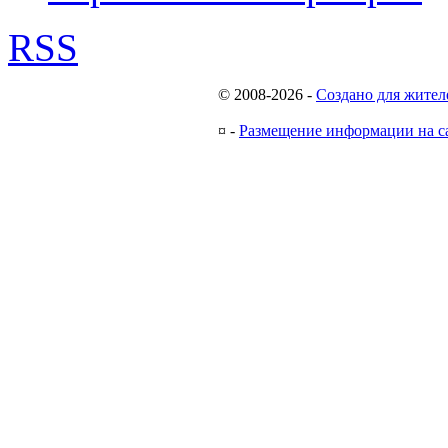
RSS
© 2008-2026
-
Создано для жител
¤
-
Размещение информации на с