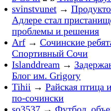
svinstvunet
→
Продукто
Адлере стал пристанище
проблемы и решения
Arf
→
Сочинские ребят
Спортивный Сочи
Islanddream
→
Задержа
Блог им. Grigory
Tihii
→
Райская птица 
по-cочински
so3537
→
Футбол, объ