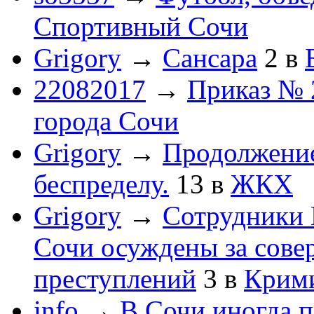
Спортивный Сочи
Grigory
→
Сансара
2
в
22082017
→
Приказ № 
города Сочи
Grigory
→
Продолжени
беспределу.
13
в
ЖКХ
Grigory
→
Сотрудники 
Сочи осуждены за сов
преступлений
3
в
Крим
info
→
В Сочи иногда п