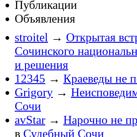
Публикации
Объявления
stroitel
→
Открытая вст
Сочинского национальн
и решения
12345
→
Краеведы не 
Grigory
→
Неисповеди
Сочи
avStar
→
Нарочно не п
в
Судебный Сочи