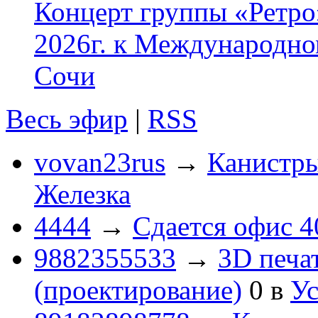
Концерт группы «Ретро»
2026г. к Международно
Сочи
Весь эфир
|
RSS
vovan23rus
→
Канистры
Железка
4444
→
Сдается офис 4
9882355533
→
3D печа
(проектирование)
0
в
Ус