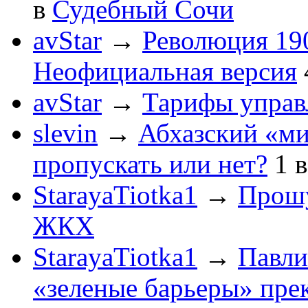
в
Судебный Сочи
avStar
→
Революция 190
Неофициальная версия
avStar
→
Тарифы упра
slevin
→
Абхазский «ми
пропускать или нет?
1
StarayaTiotka1
→
Прошу
ЖКХ
StarayaTiotka1
→
Павли
«зеленые барьеры» пре