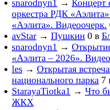
snarodnyn1
→
Концерт 
оркестра РДК «Аэлита
«Аэлита». Видеоочерк.
avStar
→
Пушкин
0
в
Бл
snarodnyn1
→
Открытие
«Аэлита – 2026». Видео
les
→
Открытая встреча
национального парка
7
StarayaTiotka1
→
Что б
ЖКХ