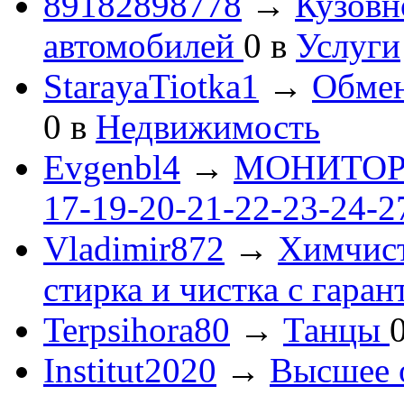
89182898778
→
Кузовн
автомобилей
0
в
Услуги
StarayaTiotka1
→
Обмен
0
в
Недвижимость
Evgenbl4
→
МОНИТОРЫ 
17-19-20-21-22-23-24-
Vladimir872
→
Химчист
стирка и чистка с гаран
Terpsihora80
→
Танцы
Institut2020
→
Высшее 