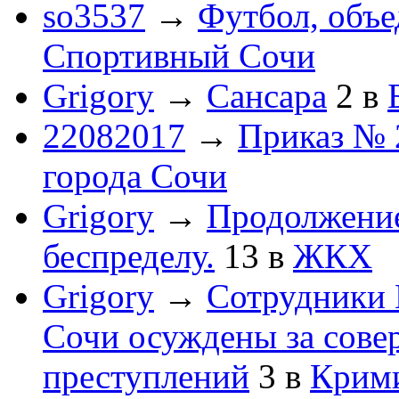
so3537
→
Футбол, объ
Спортивный Сочи
Grigory
→
Сансара
2
в
22082017
→
Приказ № 
города Сочи
Grigory
→
Продолжени
беспределу.
13
в
ЖКХ
Grigory
→
Сотрудники 
Сочи осуждены за сов
преступлений
3
в
Крим