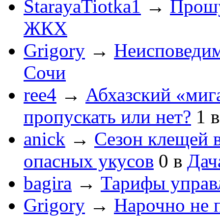
StarayaTiotka1
→
Прошу
ЖКХ
Grigory
→
Неисповеди
Сочи
ree4
→
Абхазский «мига
пропускать или нет?
1
anick
→
Сезон клещей в
опасных укусов
0
в
Дач
bagira
→
Тарифы управ
Grigory
→
Нарочно не 