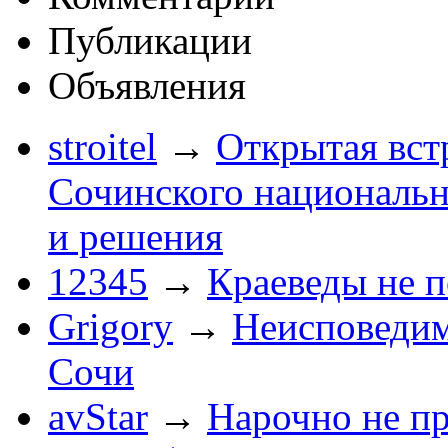
Публикации
Объявления
stroitel
→
Открытая вст
Сочинского национальн
и решения
12345
→
Краеведы не 
Grigory
→
Неисповеди
Сочи
avStar
→
Нарочно не п