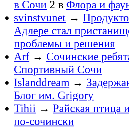
в Сочи
2
в
Флора и фау
svinstvunet
→
Продукто
Адлере стал пристанище
проблемы и решения
Arf
→
Сочинские ребят
Спортивный Сочи
Islanddream
→
Задержа
Блог им. Grigory
Tihii
→
Райская птица 
по-cочински