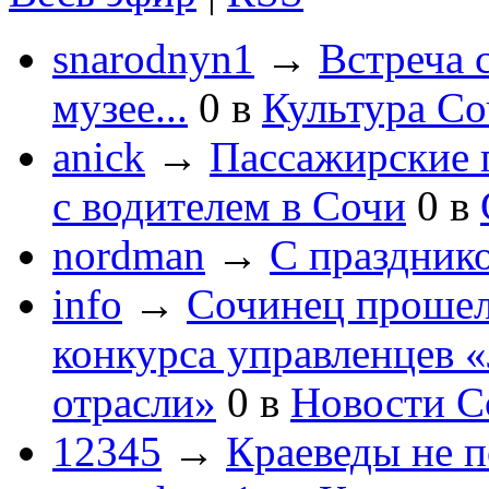
snarodnyn1
→
Встреча 
музее...
0
в
Культура С
anick
→
Пассажирские п
с водителем в Сочи
0
в
nordman
→
С праздник
info
→
Сочинец прошел
конкурса управленцев 
отрасли»
0
в
Новости С
12345
→
Краеведы не 