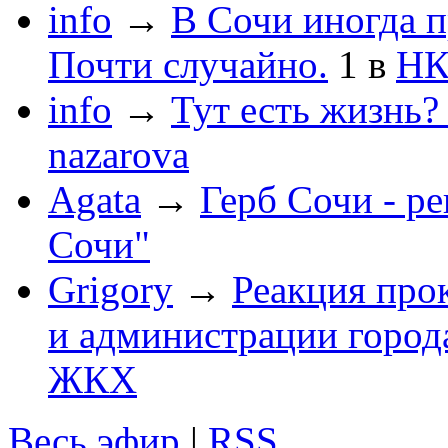
info
→
В Сочи иногда п
Почти случайно.
1
в
НК
info
→
Тут есть жизнь?
nazarova
Agata
→
Герб Сочи - р
Сочи"
Grigory
→
Реакция про
и администрации город
ЖКХ
Весь эфир
|
RSS