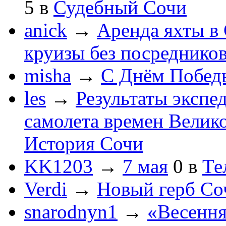
5
в
Судебный Сочи
anick
→
Аренда яхты в 
круизы без посреднико
misha
→
С Днём Побед
les
→
Результаты экспе
самолета времен Велик
История Сочи
KK1203
→
7 мая
0
в
Те
Verdi
→
Новый герб Со
snarodnyn1
→
«Весення