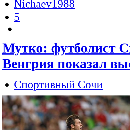
Nichaev1988
5
Мутко: футболист С
Венгрия показал вы
Спортивный Сочи