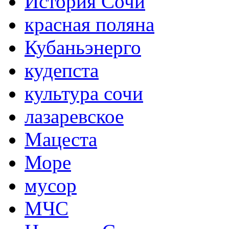
История Сочи
красная поляна
Кубаньэнерго
кудепста
культура сочи
лазаревское
Мацеста
Море
мусор
МЧС