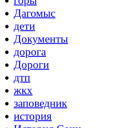
горы
Дагомыс
дети
Документы
дорога
Дороги
дтп
жкх
заповедник
история