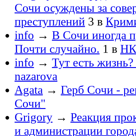
Сочи осуждены за сов
преступлений
3
в
Крим
info
→
В Сочи иногда п
Почти случайно.
1
в
НК
info
→
Тут есть жизнь?
nazarova
Agata
→
Герб Сочи - р
Сочи"
Grigory
→
Реакция про
и администрации город