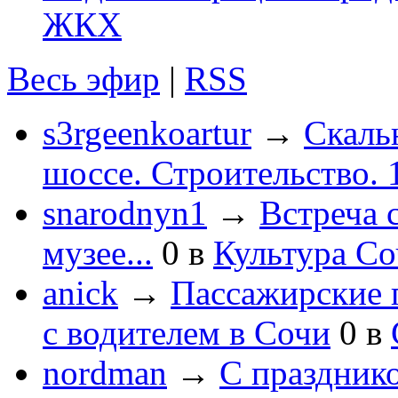
ЖКХ
Весь эфир
|
RSS
s3rgeenkoartur
→
Скаль
шоссе. Строительство. 
snarodnyn1
→
Встреча 
музее...
0
в
Культура С
anick
→
Пассажирские п
с водителем в Сочи
0
в
nordman
→
С праздник