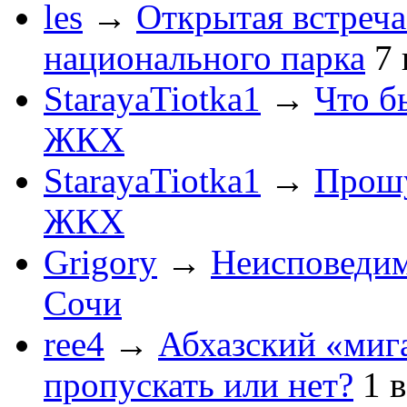
les
→
Открытая встреча
национального парка
7
StarayaTiotka1
→
Что б
ЖКХ
StarayaTiotka1
→
Прошу
ЖКХ
Grigory
→
Неисповеди
Сочи
ree4
→
Абхазский «мига
пропускать или нет?
1