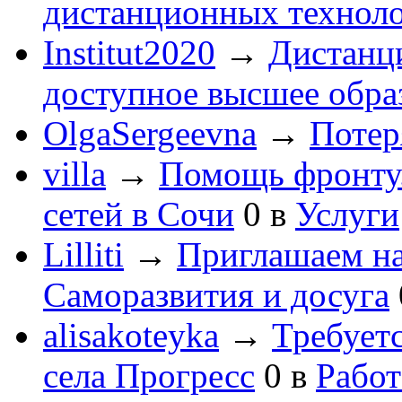
дистанционных технол
Institut2020
→
Дистанц
доступное высшее обра
OlgaSergeevna
→
Потеря
villa
→
Помощь фронту
сетей в Сочи
0
в
Услуги
Lilliti
→
Приглашаем на
Саморазвития и досуга
alisakoteyka
→
Требует
села Прогресс
0
в
Работ