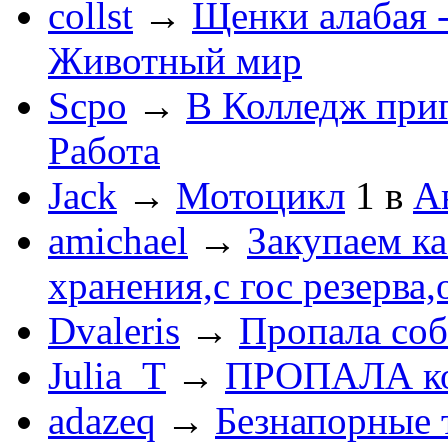
collst
→
Щенки алабая -
Животный мир
Scpo
→
В Колледж при
Работа
Jack
→
Мотоцикл
1
в
А
amichael
→
Закупаем к
хранения,с гос резерва,
Dvaleris
→
Пропала соб
Julia_T
→
ПРОПАЛА к
adazeq
→
Безнапорные 