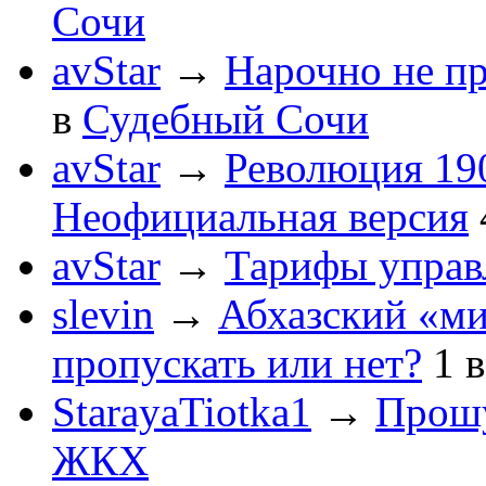
Сочи
avStar
→
Нарочно не п
в
Судебный Сочи
avStar
→
Революция 190
Неофициальная версия
avStar
→
Тарифы упра
slevin
→
Абхазский «ми
пропускать или нет?
1
StarayaTiotka1
→
Прошу
ЖКХ