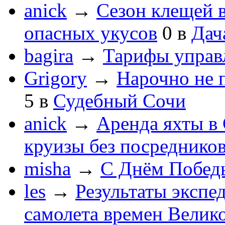
anick
→
Сезон клещей в
опасных укусов
0
в
Дач
bagira
→
Тарифы управ
Grigory
→
Нарочно не 
5
в
Судебный Сочи
anick
→
Аренда яхты в 
круизы без посреднико
misha
→
С Днём Побед
les
→
Результаты экспе
самолета времен Велик