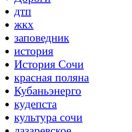
дтп
жкх
заповедник
история
История Сочи
красная поляна
Кубаньэнерго
кудепста
культура сочи
лазаревское