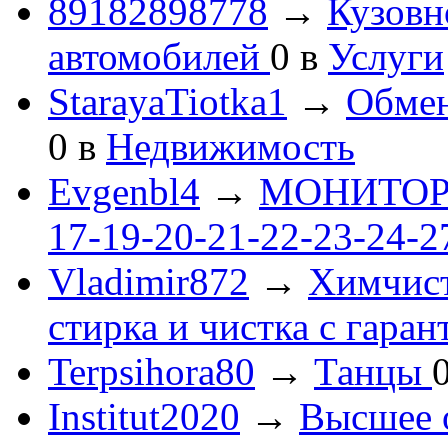
89182898778
→
Кузовн
автомобилей
0
в
Услуги
StarayaTiotka1
→
Обмен
0
в
Недвижимость
Evgenbl4
→
МОНИТОРЫ 
17-19-20-21-22-23-24-
Vladimir872
→
Химчист
стирка и чистка с гаран
Terpsihora80
→
Танцы
Institut2020
→
Высшее 