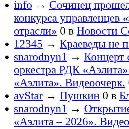
info
→
Сочинец прошел
конкурса управленцев 
отрасли»
0
в
Новости С
12345
→
Краеведы не 
snarodnyn1
→
Концерт 
оркестра РДК «Аэлита
«Аэлита». Видеоочерк.
avStar
→
Пушкин
0
в
Бл
snarodnyn1
→
Открытие
«Аэлита – 2026». Видео