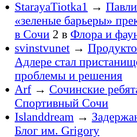
StarayaTiotka1
→
Павли
«зеленые барьеры» пре
в Сочи
2
в
Флора и фау
svinstvunet
→
Продукто
Адлере стал пристанище
проблемы и решения
Arf
→
Сочинские ребят
Спортивный Сочи
Islanddream
→
Задержа
Блог им. Grigory