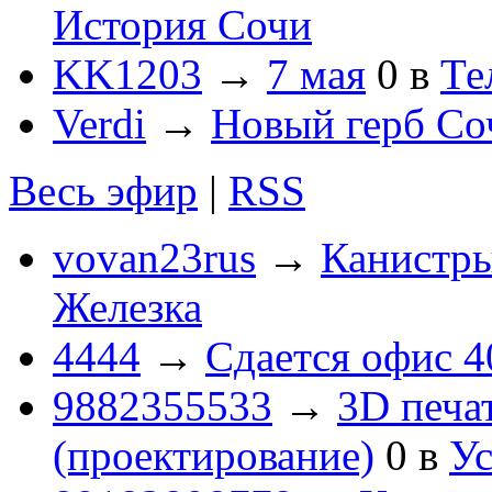
История Сочи
KK1203
→
7 мая
0
в
Те
Verdi
→
Новый герб Со
Весь эфир
|
RSS
vovan23rus
→
Канистры
Железка
4444
→
Сдается офис 4
9882355533
→
3D печа
(проектирование)
0
в
Ус