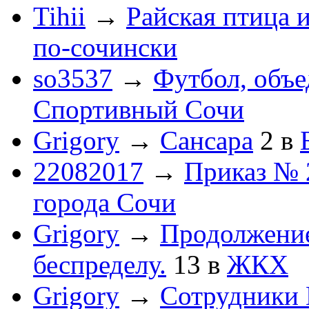
Tihii
→
Райская птица 
по-cочински
so3537
→
Футбол, объ
Спортивный Сочи
Grigory
→
Сансара
2
в
22082017
→
Приказ № 
города Сочи
Grigory
→
Продолжени
беспределу.
13
в
ЖКХ
Grigory
→
Сотрудники 