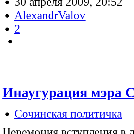
30 апреля 2009, 20:52
AlexandrValov
2
Инаугурация мэра С
Сочинская политичка
Церемония вступления в 