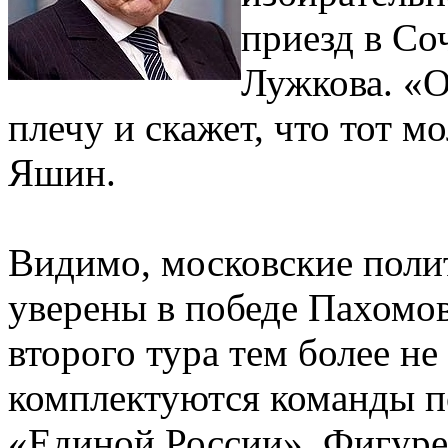
приезд в С
Лужкова. «О
плечу и скажет, что тот 
Яшин.
Видимо, московские полит
уверены в победе Пахомова
второго тура тем более н
комплектуются команды п
«Единой России». Фигуре