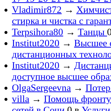
Vladimir872
→
Химчист
стирка и чистка с гаран
Terpsihora80
→
Танцы
Institut2020
→
Высшее 
дистанционных технол
Institut2020
→
Дистанц
доступное высшее обра
OlgaSergeevna
→
Потеря
villa
→
Помощь фронту
сетей в Сочи
0
в
Услуги