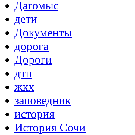
Дагомыс
дети
Документы
дорога
Дороги
дтп
жкх
заповедник
история
История Сочи