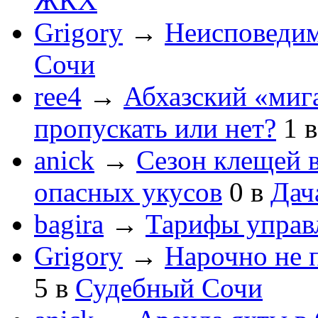
ЖКХ
Grigory
→
Неисповеди
Сочи
ree4
→
Абхазский «мига
пропускать или нет?
1
anick
→
Сезон клещей в
опасных укусов
0
в
Дач
bagira
→
Тарифы управ
Grigory
→
Нарочно не 
5
в
Судебный Сочи