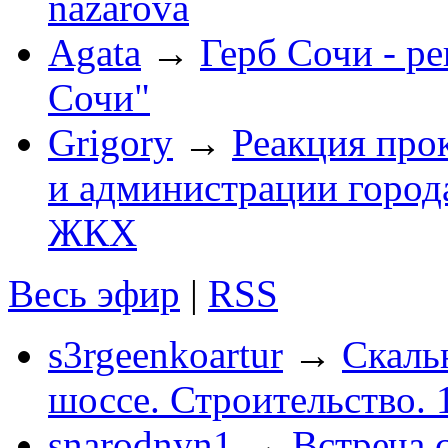
nazarova
Agata
→
Герб Сочи - р
Сочи"
Grigory
→
Реакция про
и администрации город
ЖКХ
Весь эфир
|
RSS
s3rgeenkoartur
→
Скаль
шоссе. Строительство. 
snarodnyn1
→
Встреча 