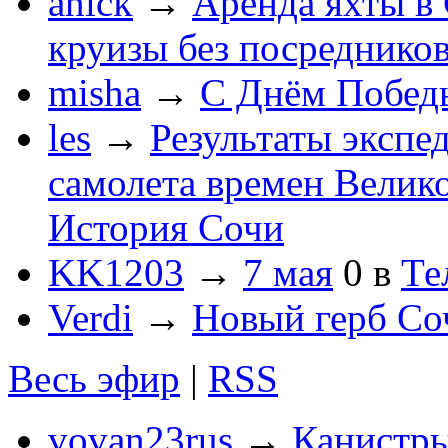
anick
→
Аренда яхты в 
круизы без посреднико
misha
→
С Днём Побед
les
→
Результаты экспе
самолета времен Велик
История Сочи
KK1203
→
7 мая
0
в
Те
Verdi
→
Новый герб Со
Весь эфир
|
RSS
vovan23rus
→
Канистры