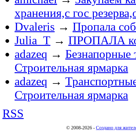
хранения,с гос резерва,
Dvaleris
→
Пропала соб
Julia_T
→
ПРОПАЛА к
adazeq
→
Безнапорные 
Строительная ярмарка
adazeq
→
Транспортные
Строительная ярмарка
RSS
© 2008-2026
-
Создано для жител