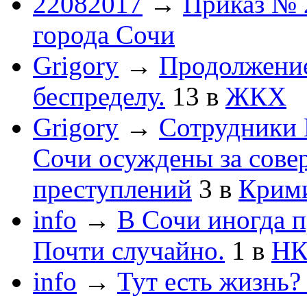
22082017
→
Приказ № 
города Сочи
Grigory
→
Продолжени
беспределу.
13
в
ЖКХ
Grigory
→
Сотрудники 
Сочи осуждены за сов
преступлений
3
в
Крим
info
→
В Сочи иногда п
Почти случайно.
1
в
НК
info
→
Тут есть жизнь?