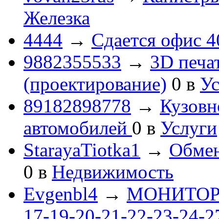
Железка
4444
→
Сдается офис 4
9882355533
→
3D печа
(проектирование)
0
в
Ус
89182898778
→
Кузовн
автомобилей
0
в
Услуги
StarayaTiotka1
→
Обмен
0
в
Недвижимость
Evgenbl4
→
МОНИТОРЫ 
17-19-20-21-22-23-24-