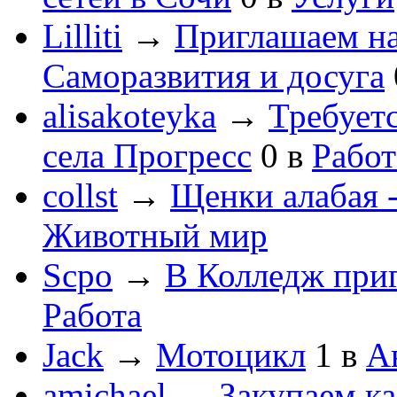
Lilliti
→
Приглашаем на
Саморазвития и досуга
alisakoteyka
→
Требует
села Прогресс
0
в
Работ
collst
→
Щенки алабая -
Животный мир
Scpo
→
В Колледж при
Работа
Jack
→
Мотоцикл
1
в
А
amichael
→
Закупаем к