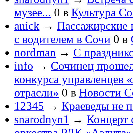
музее...
0
в
Культура С
anick
→
Пассажирские п
с водителем в Сочи
0
в
nordman
→
С праздник
info
→
Сочинец прошел
конкурса управленцев 
отрасли»
0
в
Новости С
12345
→
Краеведы не 
snarodnyn1
→
Концерт 
оркестра РДК «Аэлита