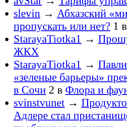
avStar
→
Тарифы упра
slevin
→
Абхазский «ми
пропускать или нет?
1
StarayaTiotka1
→
Прошу
ЖКХ
StarayaTiotka1
→
Павли
«зеленые барьеры» пре
в Сочи
2
в
Флора и фау
svinstvunet
→
Продукто
Адлере стал пристанище