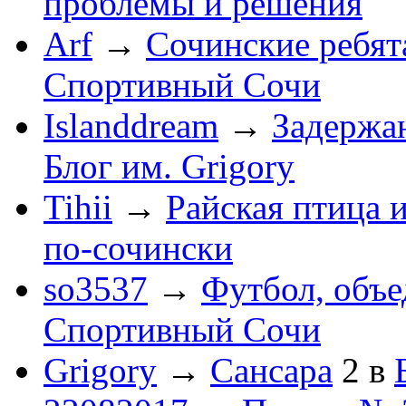
проблемы и решения
Arf
→
Сочинские ребят
Спортивный Сочи
Islanddream
→
Задержа
Блог им. Grigory
Tihii
→
Райская птица 
по-cочински
so3537
→
Футбол, объ
Спортивный Сочи
Grigory
→
Сансара
2
в