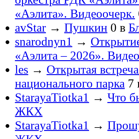
«Аэлита». Видеоочерк.
avStar
→
Пушкин
0
в
Бл
snarodnyn1
→
Открытие
«Аэлита – 2026». Видео
les
→
Открытая встреча
национального парка
7
StarayaTiotka1
→
Что б
ЖКХ
StarayaTiotka1
→
Прошу