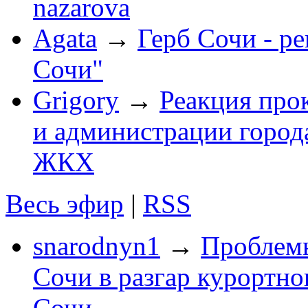
nazarova
Agata
→
Герб Сочи - р
Сочи"
Grigory
→
Реакция про
и администрации город
ЖКХ
Весь эфир
|
RSS
snarodnyn1
→
Проблемы
Сочи в разгар курортног
Сочи