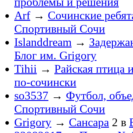
проблемы и решения
Arf
→
Сочинские ребят
Спортивный Сочи
Islanddream
→
Задержа
Блог им. Grigory
Tihii
→
Райская птица 
по-cочински
so3537
→
Футбол, объ
Спортивный Сочи
Grigory
→
Сансара
2
в