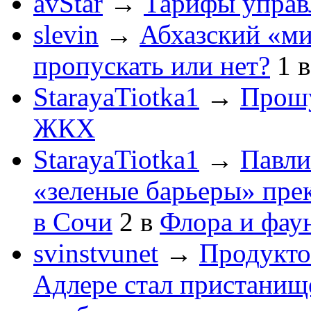
avStar
→
Тарифы упра
slevin
→
Абхазский «ми
пропускать или нет?
1
StarayaTiotka1
→
Прошу
ЖКХ
StarayaTiotka1
→
Павли
«зеленые барьеры» пре
в Сочи
2
в
Флора и фау
svinstvunet
→
Продукто
Адлере стал пристанище