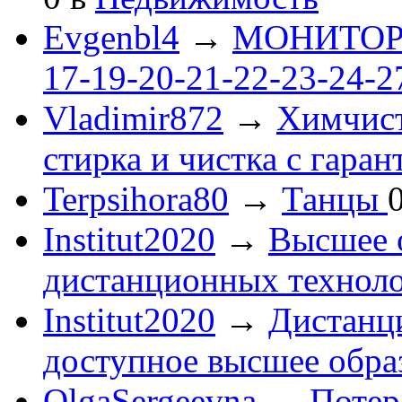
Evgenbl4
→
МОНИТОРЫ 
17-19-20-21-22-23-24-
Vladimir872
→
Химчист
стирка и чистка с гаран
Terpsihora80
→
Танцы
Institut2020
→
Высшее 
дистанционных технол
Institut2020
→
Дистанц
доступное высшее обра
OlgaSergeevna
→
Потеря