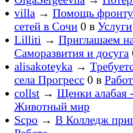
villa
→
Помощь фронту
сетей в Сочи
0
в
Услуги
Lilliti
→
Приглашаем на
Саморазвития и досуга
alisakoteyka
→
Требует
села Прогресс
0
в
Работ
collst
→
Щенки алабая -
Животный мир
Scpo
→
В Колледж при