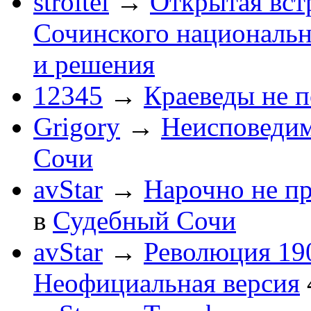
stroitel
→
Открытая вст
Сочинского национальн
и решения
12345
→
Краеведы не 
Grigory
→
Неисповеди
Сочи
avStar
→
Нарочно не п
в
Судебный Сочи
avStar
→
Революция 190
Неофициальная версия