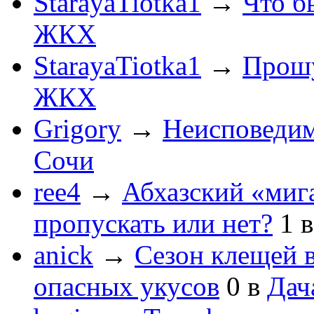
StarayaTiotka1
→
Что б
ЖКХ
StarayaTiotka1
→
Прошу
ЖКХ
Grigory
→
Неисповеди
Сочи
ree4
→
Абхазский «мига
пропускать или нет?
1
anick
→
Сезон клещей в
опасных укусов
0
в
Дач