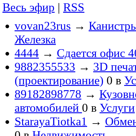
Весь эфир
|
RSS
vovan23rus
→
Канистры
Железка
4444
→
Сдается офис 4
9882355533
→
3D печа
(проектирование)
0
в
Ус
89182898778
→
Кузовн
автомобилей
0
в
Услуги
StarayaTiotka1
→
Обмен
0
в
Недвижимость