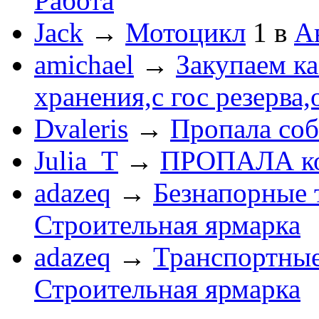
Работа
Jack
→
Мотоцикл
1
в
А
amichael
→
Закупаем к
хранения,с гос резерва,
Dvaleris
→
Пропала соб
Julia_T
→
ПРОПАЛА к
adazeq
→
Безнапорные 
Строительная ярмарка
adazeq
→
Транспортные
Строительная ярмарка