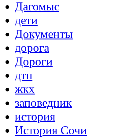
Дагомыс
дети
Документы
дорога
Дороги
дтп
жкх
заповедник
история
История Сочи