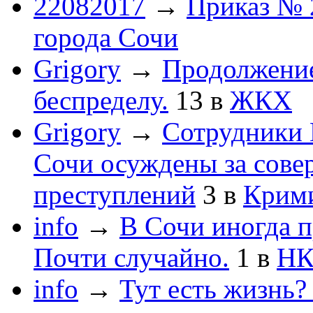
22082017
→
Приказ № 
города Сочи
Grigory
→
Продолжени
беспределу.
13
в
ЖКХ
Grigory
→
Сотрудники 
Сочи осуждены за сов
преступлений
3
в
Крим
info
→
В Сочи иногда п
Почти случайно.
1
в
НК
info
→
Тут есть жизнь?