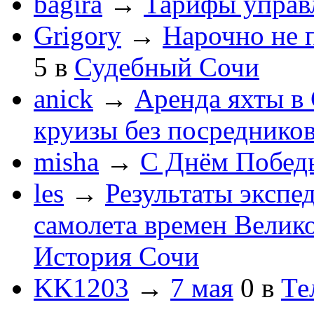
bagira
→
Тарифы управ
Grigory
→
Нарочно не 
5
в
Судебный Сочи
anick
→
Аренда яхты в 
круизы без посреднико
misha
→
С Днём Побед
les
→
Результаты экспе
самолета времен Велик
История Сочи
KK1203
→
7 мая
0
в
Те