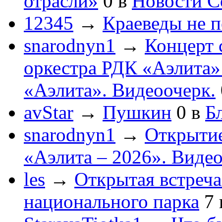
отрасли»
0
в
Новости С
12345
→
Краеведы не 
snarodnyn1
→
Концерт 
оркестра РДК «Аэлита
«Аэлита». Видеоочерк.
avStar
→
Пушкин
0
в
Бл
snarodnyn1
→
Открытие
«Аэлита – 2026». Видео
les
→
Открытая встреча
национального парка
7