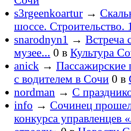
s3rgeenkoartur
→
Скаль
шоссе. Строительство. 
snarodnyn1
→
Встреча 
музее...
0
в
Культура С
anick
→
Пассажирские п
с водителем в Сочи
0
в
nordman
→
С праздник
info
→
Сочинец прошел
конкурса управленцев 