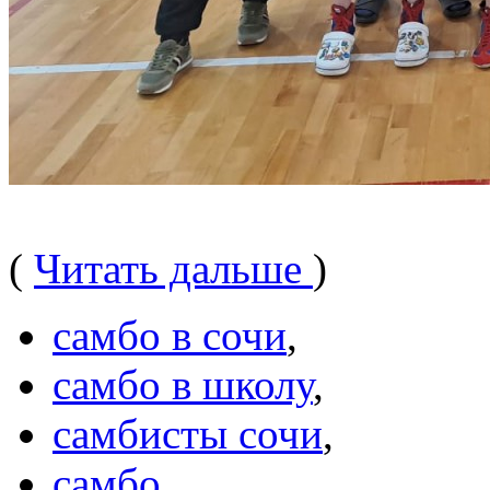
(
Читать дальше
)
самбо в сочи
,
самбо в школу
,
самбисты сочи
,
самбо
,