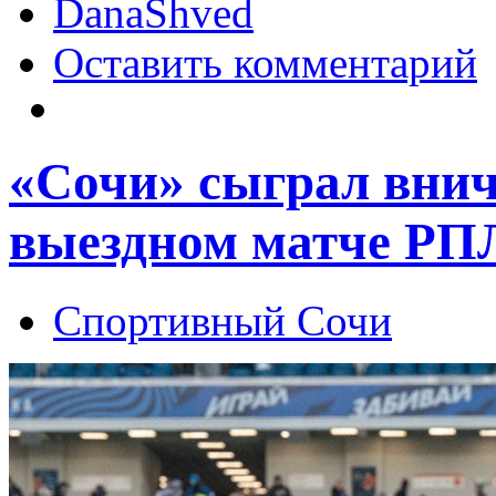
DanaShved
Оставить комментарий
«Сочи» сыграл внич
выездном матче РП
Спортивный Сочи