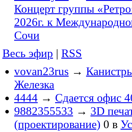
Концерт группы «Ретро»
2026г. к Международно
Сочи
Весь эфир
|
RSS
vovan23rus
→
Канистры
Железка
4444
→
Сдается офис 4
9882355533
→
3D печа
(проектирование)
0
в
Ус