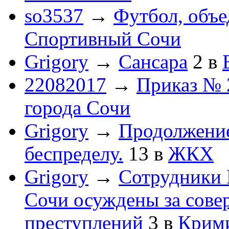
so3537
→
Футбол, объ
Спортивный Сочи
Grigory
→
Сансара
2
в
22082017
→
Приказ № 
города Сочи
Grigory
→
Продолжени
беспределу.
13
в
ЖКХ
Grigory
→
Сотрудники 
Сочи осуждены за сов
преступлений
3
в
Крим