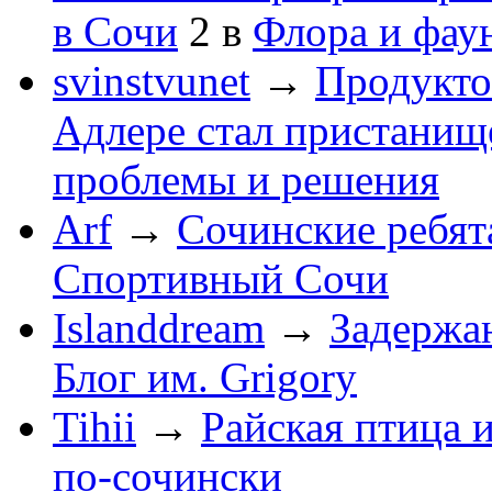
в Сочи
2
в
Флора и фау
svinstvunet
→
Продукто
Адлере стал пристанище
проблемы и решения
Arf
→
Сочинские ребят
Спортивный Сочи
Islanddream
→
Задержа
Блог им. Grigory
Tihii
→
Райская птица 
по-cочински