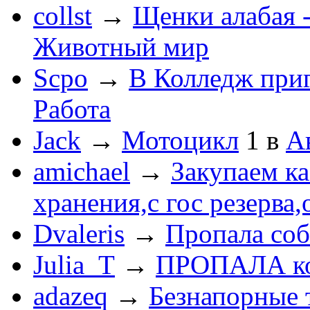
collst
→
Щенки алабая -
Животный мир
Scpo
→
В Колледж при
Работа
Jack
→
Мотоцикл
1
в
А
amichael
→
Закупаем к
хранения,с гос резерва,
Dvaleris
→
Пропала соб
Julia_T
→
ПРОПАЛА к
adazeq
→
Безнапорные 