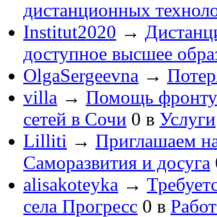
дистанционных технол
Institut2020
→
Дистанц
доступное высшее обра
OlgaSergeevna
→
Потеря
villa
→
Помощь фронту
сетей в Сочи
0
в
Услуги
Lilliti
→
Приглашаем на
Саморазвития и досуга
alisakoteyka
→
Требует
села Прогресс
0
в
Работ