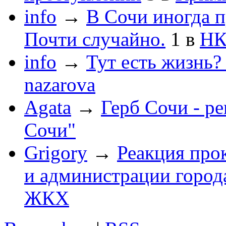
info
→
В Сочи иногда п
Почти случайно.
1
в
НК
info
→
Тут есть жизнь?
nazarova
Agata
→
Герб Сочи - р
Сочи"
Grigory
→
Реакция про
и администрации город
ЖКХ