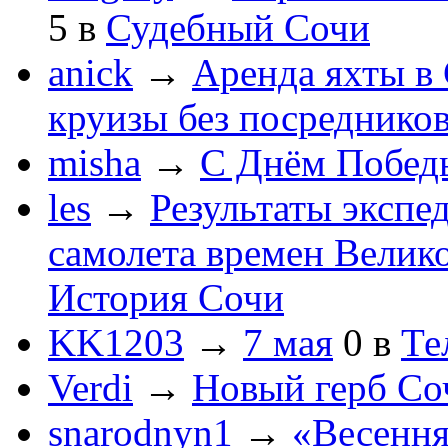
5
в
Судебный Сочи
anick
→
Аренда яхты в 
круизы без посреднико
misha
→
С Днём Побед
les
→
Результаты экспе
самолета времен Велик
История Сочи
KK1203
→
7 мая
0
в
Те
Verdi
→
Новый герб Со
snarodnyn1
→
«Весення