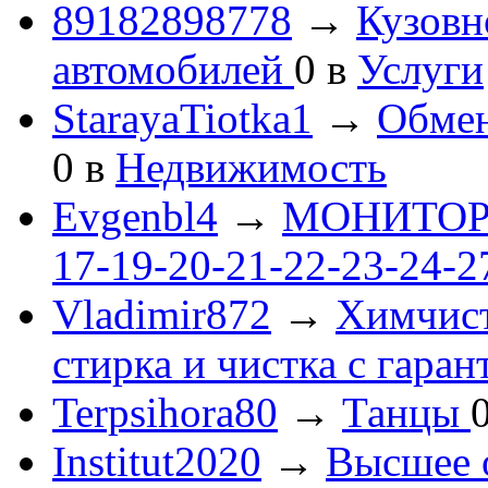
89182898778
→
Кузовн
автомобилей
0
в
Услуги
StarayaTiotka1
→
Обмен
0
в
Недвижимость
Evgenbl4
→
МОНИТОРЫ 
17-19-20-21-22-23-24-
Vladimir872
→
Химчист
стирка и чистка с гаран
Terpsihora80
→
Танцы
Institut2020
→
Высшее 