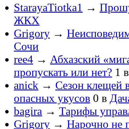
StarayaTiotka1
→
Прошу
ЖКХ
Grigory
→
Неисповеди
Сочи
ree4
→
Абхазский «мига
пропускать или нет?
1
anick
→
Сезон клещей в
опасных укусов
0
в
Дач
bagira
→
Тарифы управ
Grigory
→
Нарочно не 