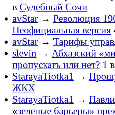
в
Судебный Сочи
avStar
→
Революция 190
Неофициальная версия
avStar
→
Тарифы упра
slevin
→
Абхазский «ми
пропускать или нет?
1
StarayaTiotka1
→
Прошу
ЖКХ
StarayaTiotka1
→
Павли
«зеленые барьеры» пре