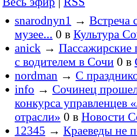
Весь эфир
|
RSS
snarodnyn1
→
Встреча 
музее...
0
в
Культура С
anick
→
Пассажирские п
с водителем в Сочи
0
в
nordman
→
С праздник
info
→
Сочинец прошел
конкурса управленцев 
отрасли»
0
в
Новости С
12345
→
Краеведы не 