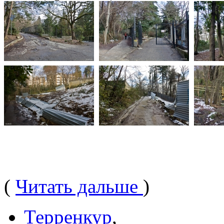
(
Читать дальше
)
Терренкур
,