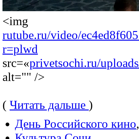
<img
rutube.ru/video/ec4ed8f6
r=plwd
src=«
privetsochi.ru/upload
alt="" />
(
Читать дальше
)
День Российского кино
Культура Сочи
,