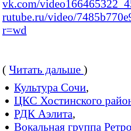
vk.com/video166465322_
rutube.ru/video/7485b770
r=wd
(
Читать дальше
)
Культура Сочи
,
ЦКС Хостинского райо
РДК Аэлита
,
Вокальная группа Ретр