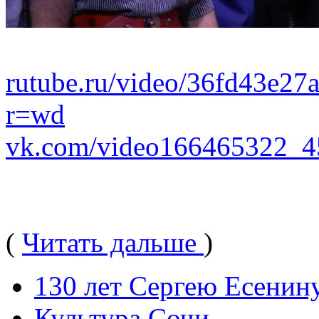
rutube.ru/video/36fd43e2
r=wd
vk.com/video166465322_
(
Читать дальше
)
130 лет Сергею Есенин
Культура Сочи
,