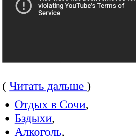
(
Читать дальше
)
Отдых в Сочи
,
Бздыхи
,
Алкоголь
,