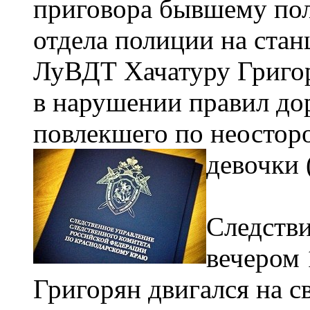
приговора бывшему по
отдела полиции на ста
ЛуВДТ Хачатуру Григо
в нарушении правил до
повлекшего по неостор
девочки 
Следстви
вечером 
Григорян двигался на 