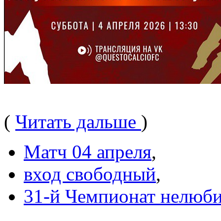
(
Читать дальше
)
Матч 04 апреля
,
вход свободный
,
31-й Чемпионат нелюби