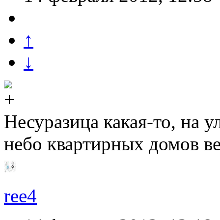
↑
↓
Несуразица какая-то, на
небо квартирных домов вед
ree4