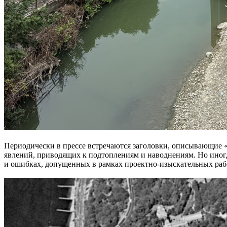
Периодически в прессе встречаются заголовки, описывающие «
явлений, приводящих к подтоплениям и наводнениям. Но иногд
и ошибках, допущенных в рамках проектно-изыскательных раб