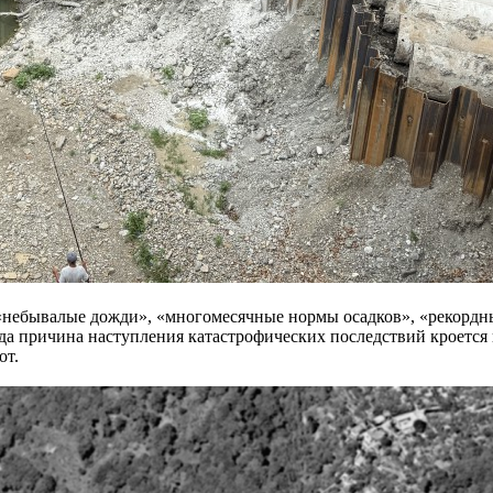
небывалые дожди», «многомесячные нормы осадков», «рекордные
а причина наступления катастрофических последствий кроется 
от.