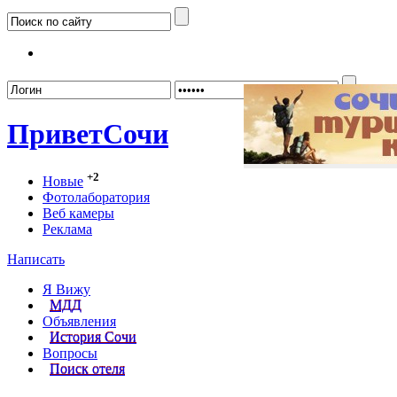
Забыл
Привет
Сочи
+2
Новые
Фотолаборатория
Веб камеры
Реклама
Написать
Я Вижу
МДД
Объявления
История Сочи
Вопросы
Поиск отеля