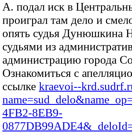
А. подал иск в Центральн
проиграл там дело и смело
опять судья Дунюшкина Н
судьями из административ
администрацию города Со
Ознакомиться с апелляци
ссылке
kraevoi--krd.sudrf.
name=sud_delo&name_op
4FB2-8EB9-
0877DB99ADE4&_deloId=