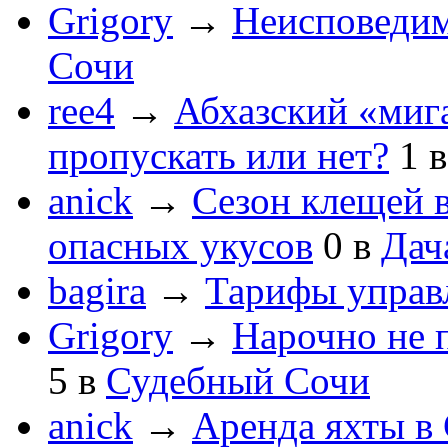
Grigory
→
Неисповеди
Сочи
ree4
→
Абхазский «мига
пропускать или нет?
1
anick
→
Сезон клещей в
опасных укусов
0
в
Дач
bagira
→
Тарифы управ
Grigory
→
Нарочно не 
5
в
Судебный Сочи
anick
→
Аренда яхты в 