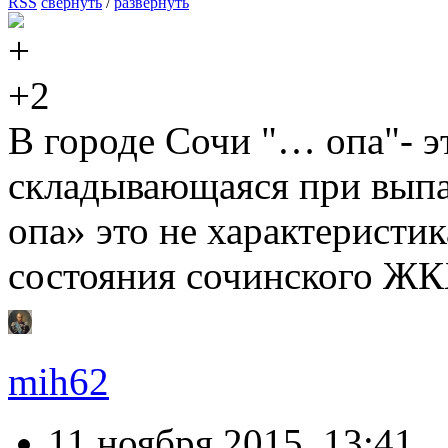
RSS
свернуть
/
развернуть
+2
В городе Сочи "… опа"- эт
складывающаяся при выпа
опа» это не характеристик
состояния сочинского ЖКХ
mih62
11 ноября 2015, 13:41