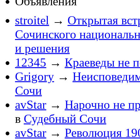
Объявления
stroitel
→
Открытая вст
Сочинского национальн
и решения
12345
→
Краеведы не 
Grigory
→
Неисповеди
Сочи
avStar
→
Нарочно не п
в
Судебный Сочи
avStar
→
Революция 190