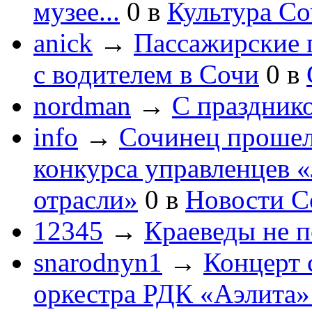
музее...
0
в
Культура С
anick
→
Пассажирские п
с водителем в Сочи
0
в
nordman
→
С праздник
info
→
Сочинец прошел
конкурса управленцев 
отрасли»
0
в
Новости С
12345
→
Краеведы не 
snarodnyn1
→
Концерт 
оркестра РДК «Аэлита