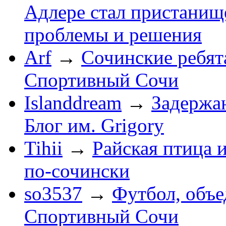
Адлере стал пристанище
проблемы и решения
Arf
→
Сочинские ребят
Спортивный Сочи
Islanddream
→
Задержа
Блог им. Grigory
Tihii
→
Райская птица 
по-cочински
so3537
→
Футбол, объ
Спортивный Сочи