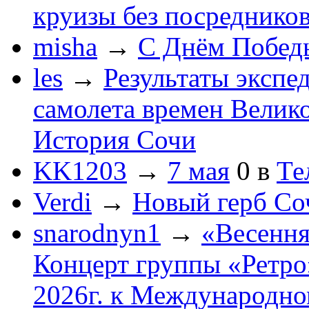
круизы без посреднико
misha
→
С Днём Побед
les
→
Результаты экспе
самолета времен Велик
История Сочи
KK1203
→
7 мая
0
в
Те
Verdi
→
Новый герб Со
snarodnyn1
→
«Весення
Концерт группы «Ретро»
2026г. к Международно