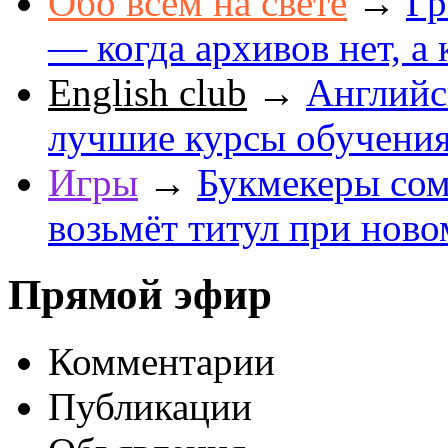
Обо всем на свете
→
Гр
— когда архивов нет, а 
English club
→
Английс
лучшие курсы обучени
Игры
→
Букмекеры сом
возьмёт титул при ново
Прямой эфир
Комментарии
Публикации