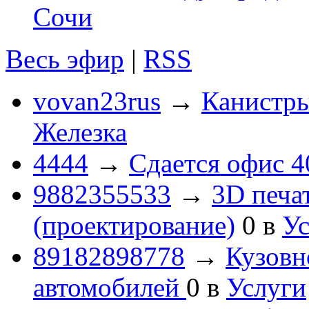
Сочи
Весь эфир
|
RSS
vovan23rus
→
Канистры
Железка
4444
→
Сдается офис 4
9882355533
→
3D печа
(проектирование)
0
в
Ус
89182898778
→
Кузовн
автомобилей
0
в
Услуги