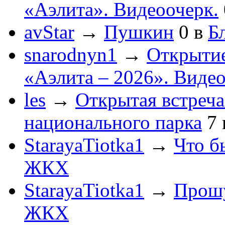
«Аэлита». Видеоочерк.
avStar
→
Пушкин
0
в
Бл
snarodnyn1
→
Открытие
«Аэлита – 2026». Видео
les
→
Открытая встреча
национального парка
7
StarayaTiotka1
→
Что б
ЖКХ
StarayaTiotka1
→
Прошу
ЖКХ