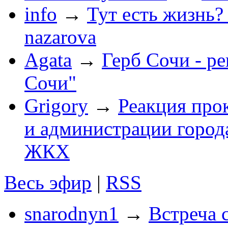
info
→
Тут есть жизнь?
nazarova
Agata
→
Герб Сочи - р
Сочи"
Grigory
→
Реакция про
и администрации город
ЖКХ
Весь эфир
|
RSS
snarodnyn1
→
Встреча 