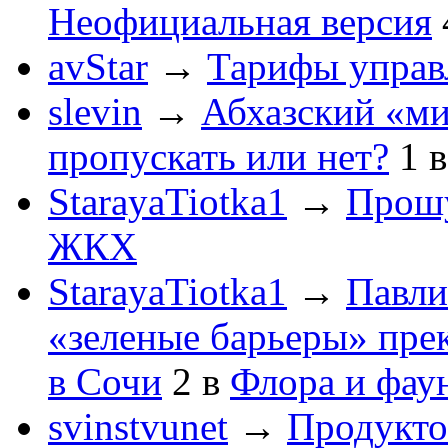
Неофициальная версия
avStar
→
Тарифы упра
slevin
→
Абхазский «ми
пропускать или нет?
1
StarayaTiotka1
→
Прошу
ЖКХ
StarayaTiotka1
→
Павли
«зеленые барьеры» пре
в Сочи
2
в
Флора и фау
svinstvunet
→
Продукто