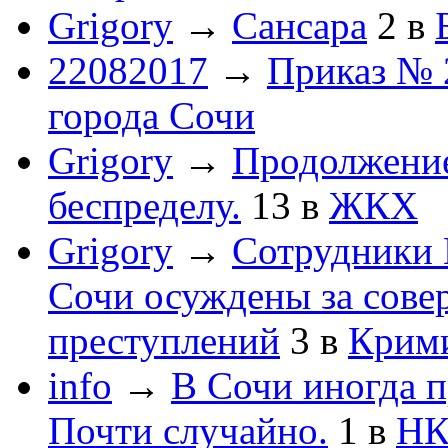
Grigory
→
Сансара
2
в
22082017
→
Приказ № 
города Сочи
Grigory
→
Продолжени
беспределу.
13
в
ЖКХ
Grigory
→
Сотрудники 
Сочи осуждены за сов
преступлений
3
в
Крим
info
→
В Сочи иногда п
Почти случайно.
1
в
НК