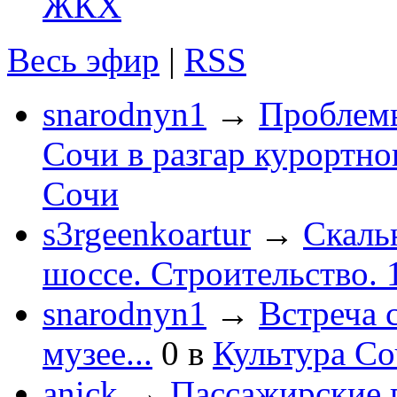
ЖКХ
Весь эфир
|
RSS
snarodnyn1
→
Проблемы
Сочи в разгар курортног
Сочи
s3rgeenkoartur
→
Скаль
шоссе. Строительство. 
snarodnyn1
→
Встреча 
музее...
0
в
Культура С
anick
→
Пассажирские п