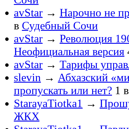
avStar
→
Нарочно не п
в
Судебный Сочи
avStar
→
Революция 190
Неофициальная версия
avStar
→
Тарифы упра
slevin
→
Абхазский «ми
пропускать или нет?
1
StarayaTiotka1
→
Прошу
ЖКХ