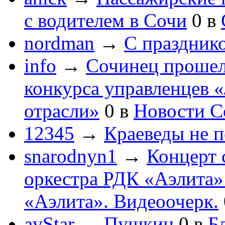
с водителем в Сочи
0
в
nordman
→
С праздник
info
→
Сочинец прошел
конкурса управленцев 
отрасли»
0
в
Новости С
12345
→
Краеведы не 
snarodnyn1
→
Концерт 
оркестра РДК «Аэлита
«Аэлита». Видеоочерк.
avStar
→
Пушкин
0
в
Бл