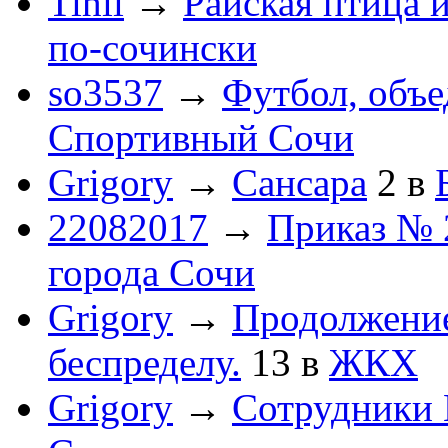
Tihii
→
Райская птица 
по-cочински
so3537
→
Футбол, объ
Спортивный Сочи
Grigory
→
Сансара
2
в
22082017
→
Приказ № 
города Сочи
Grigory
→
Продолжени
беспределу.
13
в
ЖКХ
Grigory
→
Сотрудники 