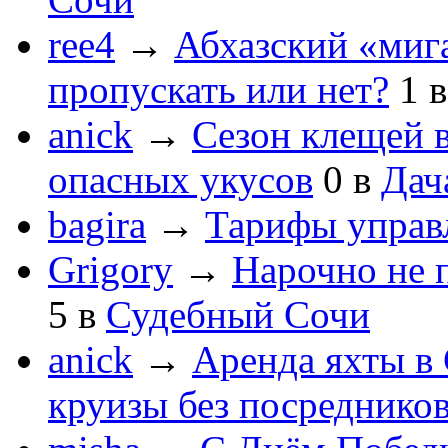
ree4
→
Абхазский «мига
пропускать или нет?
1
anick
→
Сезон клещей в
опасных укусов
0
в
Дач
bagira
→
Тарифы управ
Grigory
→
Нарочно не 
5
в
Судебный Сочи
anick
→
Аренда яхты в 
круизы без посреднико