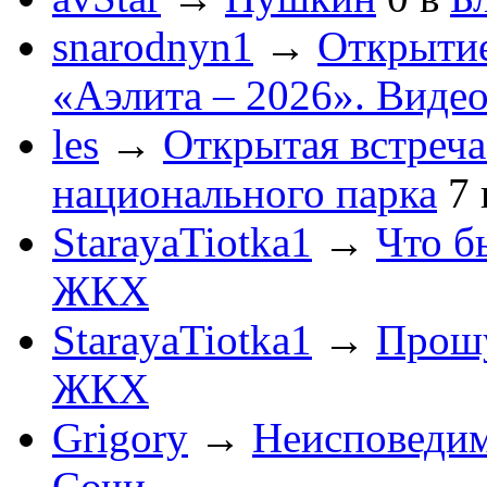
snarodnyn1
→
Открытие
«Аэлита – 2026». Видео
les
→
Открытая встреча
национального парка
7
StarayaTiotka1
→
Что б
ЖКХ
StarayaTiotka1
→
Прошу
ЖКХ
Grigory
→
Неисповеди
Сочи