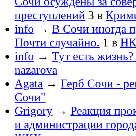
Сочи осуждены за сов
преступлений
3
в
Крим
info
→
В Сочи иногда п
Почти случайно.
1
в
НК
info
→
Тут есть жизнь?
nazarova
Agata
→
Герб Сочи - р
Сочи"
Grigory
→
Реакция про
и администрации город