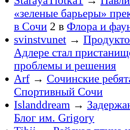
StarayaTiotka1
→
Павли
«зеленые барьеры» пре
в Сочи
2
в
Флора и фау
svinstvunet
→
Продукто
Адлере стал пристанище
проблемы и решения
Arf
→
Сочинские ребят
Спортивный Сочи
Islanddream
→
Задержа
Блог им. Grigory