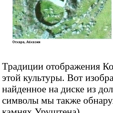
Традиции отображения Ко
этой культуры. Вот изобр
найденное на диске из до
символы мы также обнаруж
камнях Уруштена)