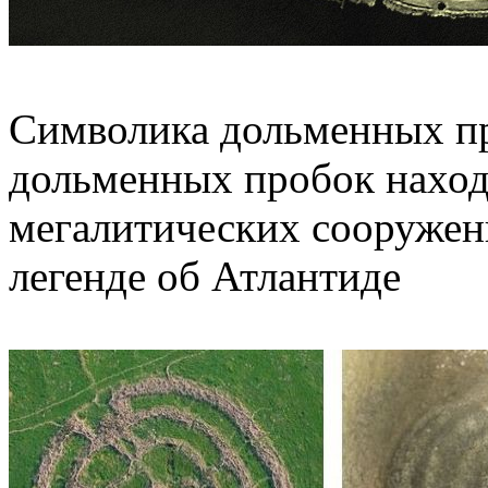
Символика дольменных п
дольменных пробок наход
мегалитических сооруже
легенде об Атлантиде