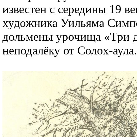
известен с середины 19 ве
художника Уильяма Симпс
дольмены урочища «Три д
неподалёку от Солох-аула.