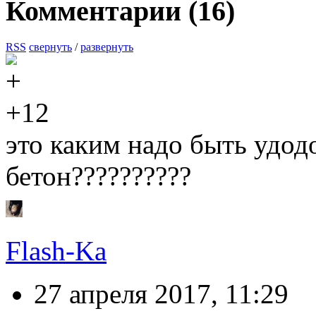
Комментарии (
16
)
RSS
свернуть
/
развернуть
+12
это каким надо быть удодо
бетон??????????
Flash-Ka
27 апреля 2017, 11:29