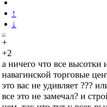
↑
↓
+2
а ничего что все высотки 
навагинской торговые це
это вас не удивляет ??? ил
все это не замечал? и стр
нем. так что тут у всех ры