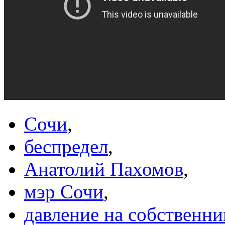
Сочи
,
беспредел
,
Анатолий Пахомов
,
мэр Сочи
,
давление на собственн