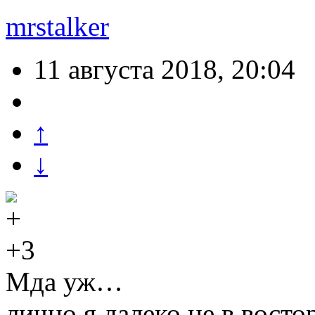
mrstalker
11 августа 2018, 20:04
↑
↓
+3
Мда уж…
лично я далеко не в восто