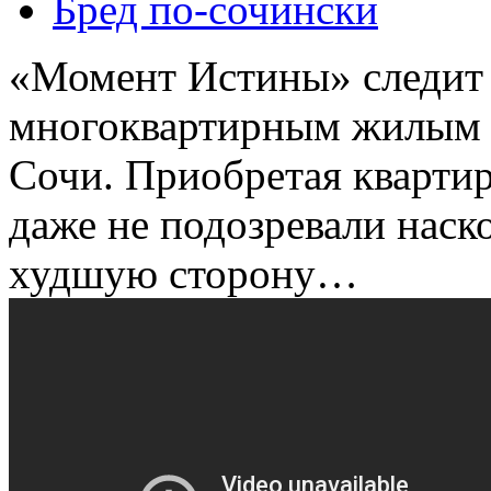
Бред по-cочински
«Момент Истины» следит 
многоквартирным жилым до
Сочи. Приобретая кварти
даже не подозревали наск
худшую сторону…