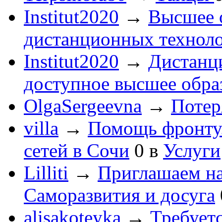
Institut2020
→
Высшее 
дистанционных технол
Institut2020
→
Дистанц
доступное высшее обра
OlgaSergeevna
→
Потеря
villa
→
Помощь фронту
сетей в Сочи
0
в
Услуги
Lilliti
→
Приглашаем на
Саморазвития и досуга
alisakoteyka
→
Требует