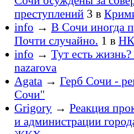
Сочи осуждены за сов
преступлений
3
в
Крим
info
→
В Сочи иногда п
Почти случайно.
1
в
НК
info
→
Тут есть жизнь?
nazarova
Agata
→
Герб Сочи - р
Сочи"
Grigory
→
Реакция про
и администрации город