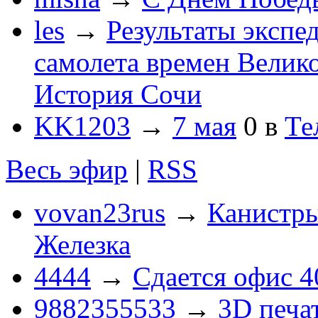
les
→
Результаты экспе
самолета времен Велик
История Сочи
KK1203
→
7 мая
0
в
Те
Весь эфир
|
RSS
vovan23rus
→
Канистры
Железка
4444
→
Сдается офис 4
9882355533
→
3D печа