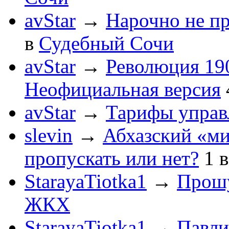
avStar
→
Нарочно не п
в
Судебный Сочи
avStar
→
Революция 190
Неофициальная версия
avStar
→
Тарифы упра
slevin
→
Абхазский «ми
пропускать или нет?
1
StarayaTiotka1
→
Прошу
ЖКХ
StarayaTiotka1
→
Павли