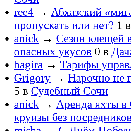
ree4
→
Абхазский «мига
пропускать или нет?
1
anick
→
Сезон клещей в
опасных укусов
0
в
Дач
bagira
→
Тарифы управ
Grigory
→
Нарочно не 
5
в
Судебный Сочи
anick
→
Аренда яхты в 
круизы без посреднико
misha
→
С Днём Побед