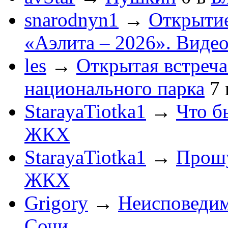
snarodnyn1
→
Открытие
«Аэлита – 2026». Видео
les
→
Открытая встреча
национального парка
7
StarayaTiotka1
→
Что б
ЖКХ
StarayaTiotka1
→
Прошу
ЖКХ
Grigory
→
Неисповеди
Сочи