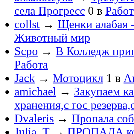
села Прогресс
0
в
Работ
collst
→
Щенки алабая -
Животный мир
Scpo
→
В Колледж при
Работа
Jack
→
Мотоцикл
1
в
А
amichael
→
Закупаем к
хранения,с гос резерва,
Dvaleris
→
Пропала соб
Julia_T
→
ПРОПАЛА к