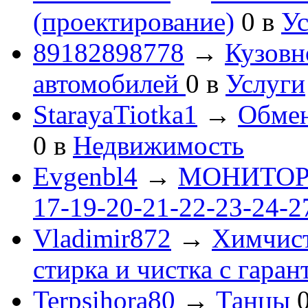
(проектирование)
0
в
Ус
89182898778
→
Кузовн
автомобилей
0
в
Услуги
StarayaTiotka1
→
Обмен
0
в
Недвижимость
Evgenbl4
→
МОНИТОРЫ 
17-19-20-21-22-23-24-
Vladimir872
→
Химчист
стирка и чистка с гаран
Terpsihora80
→
Танцы