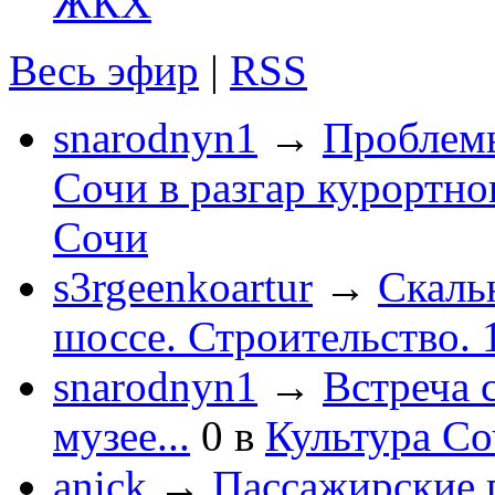
ЖКХ
Весь эфир
|
RSS
snarodnyn1
→
Проблемы
Сочи в разгар курортног
Сочи
s3rgeenkoartur
→
Скаль
шоссе. Строительство. 
snarodnyn1
→
Встреча 
музее...
0
в
Культура С
anick
→
Пассажирские п