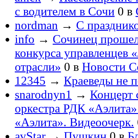
с водителем в Сочи
0
в
nordman
→
С праздник
info
→
Сочинец прошел
конкурса управленцев 
отрасли»
0
в
Новости С
12345
→
Краеведы не 
snarodnyn1
→
Концерт 
оркестра РДК «Аэлита
«Аэлита». Видеоочерк.
avStar
→
Пушкин
0
в
Бл