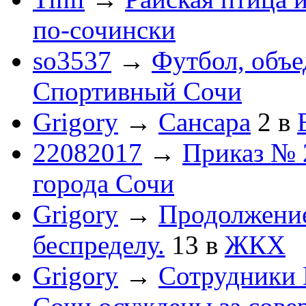
по-cочински
so3537
→
Футбол, объ
Спортивный Сочи
Grigory
→
Сансара
2
в
22082017
→
Приказ № 
города Сочи
Grigory
→
Продолжени
беспределу.
13
в
ЖКХ
Grigory
→
Сотрудники 