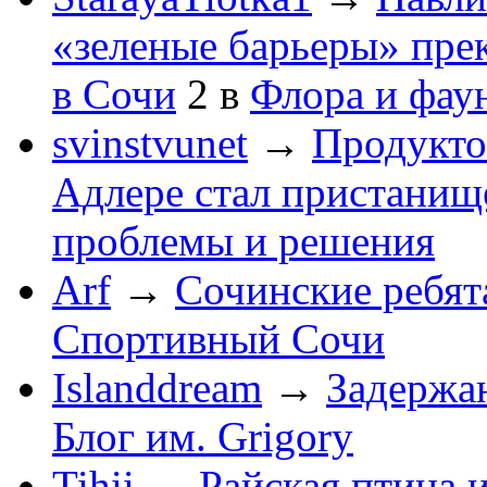
«зеленые барьеры» пре
в Сочи
2
в
Флора и фау
svinstvunet
→
Продукто
Адлере стал пристанище
проблемы и решения
Arf
→
Сочинские ребят
Спортивный Сочи
Islanddream
→
Задержа
Блог им. Grigory
Tihii
→
Райская птица 